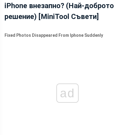
iPhone внезапно? (Най-доброто
НА IOS
решение) [MiniTool Съвети]
Fixed Photos Disappeared From Iphone Suddenly
ad