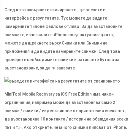
След като завършите сканирането, ще влезете в
интерфейса с резултатите. Тук можете да видите
намерените типове файлове отляво. За да възстановите
снимките, изчезнали от iPhone след актуализацията,
можете да щракнете върху Снимки или Снимки на
приложения и да видите намерените снимки. След това
проверете необходимите снимки и натиснете бутона за
възстановяване, за да ги запазите.
MiniTool Mobile Recovery за iOS Free Edition има някои
ограничения, например може да възстановява само 2
снимки / снимки / видеоклипове от приложения всеки път,
да възстановява 10 контакта / истории на обаждания всеки
път и т.н. Ако откриете, че много снимки липсват от iPhone,