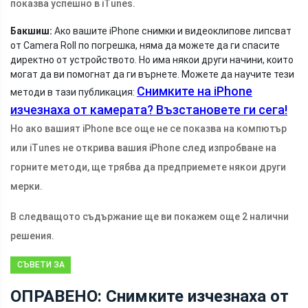
показва успешно в iTunes.
Бакшиш:
Ако вашите iPhone снимки и видеоклипове липсват
от Camera Roll по погрешка, няма да можете да ги спасите
директно от устройството. Но има някои други начини, които
могат да ви помогнат да ги върнете. Можете да научите тези
Снимките на iPhone
методи в тази публикация:
изчезнаха от камерата? Възстановете ги сега!
Но ако вашият iPhone все още не се показва на компютър
или iTunes не открива вашия iPhone след изпробване на
горните методи, ще трябва да предприемете някои други
мерки.
В следващото съдържание ще ви покажем още 2 налични
решения.
СЪВЕТИ ЗА
ВЪЗСТАНОВЯВАНЕ
ОПРАВЕНО: Снимките изчезнаха от
НА ФАЙЛОВЕ