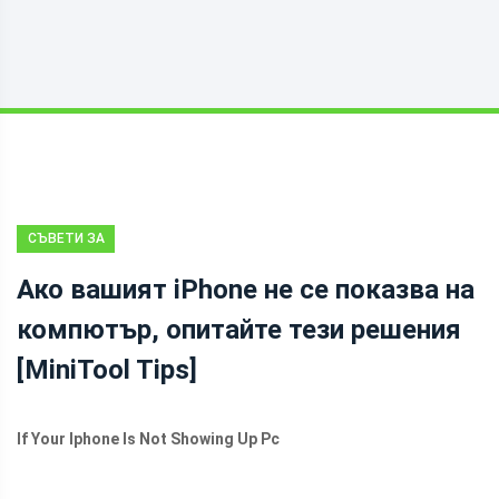
СЪВЕТИ ЗА
ВЪЗСТАНОВЯВАНЕ
Ако вашият iPhone не се показва на
НА ФАЙЛОВЕ
компютър, опитайте тези решения
НА IOS
[MiniTool Tips]
If Your Iphone Is Not Showing Up Pc