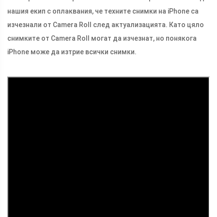
нашия екип с оплаквания, че техните снимки на iPhone са
изчезнали от Camera Roll след актуализацията. Като цяло
снимките от Camera Roll могат да изчезнат, но понякога
iPhone може да изтрие всички снимки.