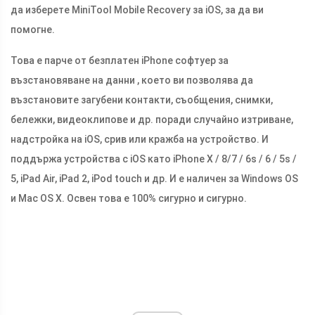
да изберете MiniTool Mobile Recovery за iOS, за да ви
помогне.
Това е парче от безплатен iPhone софтуер за
възстановяване на данни , което ви позволява да
възстановите загубени контакти, съобщения, снимки,
бележки, видеоклипове и др. поради случайно изтриване,
надстройка на iOS, срив или кражба на устройство. И
поддържа устройства с iOS като iPhone X / 8/7 / 6s / 6 / 5s /
5, iPad Air, iPad 2, iPod touch и др. И е наличен за Windows OS
и Mac OS X. Освен това е 100% сигурно и сигурно.