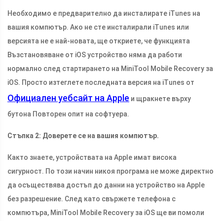
Необходимо е предварително да инсталирате iTunes на
вашия компютър. Ако не сте инсталирали iTunes или
версията не е най-новата, ще откриете, че функцията
Възстановяване от iOS устройство няма да работи
нормално след стартирането на MiniTool Mobile Recovery за
iOS. Просто изтеглете последната версия на iTunes от
Официален уебсайт на Apple
и щракнете върху
бутона Повторен опит на софтуера.
Стъпка 2: Доверете се на вашия компютър.
Както знаете, устройствата на Apple имат висока
сигурност. По този начин никоя програма не може директно
да осъществява достъп до данни на устройство на Apple
без разрешение. След като свържете телефона с
компютъра, MiniTool Mobile Recovery за iOS ще ви помоли