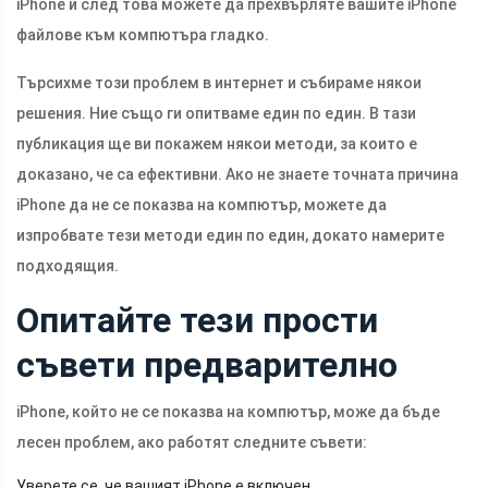
iPhone и след това можете да прехвърляте вашите iPhone
файлове към компютъра гладко.
Търсихме този проблем в интернет и събираме някои
решения. Ние също ги опитваме един по един. В тази
публикация ще ви покажем някои методи, за които е
доказано, че са ефективни. Ако не знаете точната причина
iPhone да не се показва на компютър, можете да
изпробвате тези методи един по един, докато намерите
подходящия.
Опитайте тези прости
съвети предварително
iPhone, който не се показва на компютър, може да бъде
лесен проблем, ако работят следните съвети:
Уверете се, че вашият iPhone е включен.