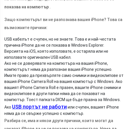
показва на компютър
.
Защо компютърът ви не разпознава вашия iPhone? Това са
възможните причини:
USB кабелът е счупен, но не знаете. Това е и най-честата
причина iPhone да не се показва в Windows Explorer.
Версията на iOS, която използвате, е остаряла или не
използвате оригинален USB кабел.
Ако не се доверявате на компютъра на вашия iPhone,
компютърът няма да разпознае вашия iPhone успешно.
Имате право да прехвърляте само снимки и видеоклипове от
вашия iPhone Camera Roll на вашия компютър с Windows. Ако
вашият iPhone Camera Roll е празен, вашите iPhone снимки и
видеоклипове в други папки няма да се показват на
компютър. Тоест папката DICM ще бъде празна за Windows.
USB портът не работи
Ако
или счупен, вашият iPhone
няма да се свърже успешно с компютър.
Разбира се, има и някои други причини, които могат да
накарат iPhone да не се показва на компютъра. Няма да