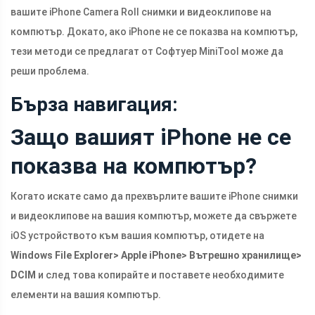
вашите iPhone Camera Roll снимки и видеоклипове на
компютър. Докато, ако iPhone не се показва на компютър,
тези методи се предлагат от Софтуер MiniTool може да
реши проблема.
Бърза навигация:
Защо вашият iPhone не се
показва на компютър?
Когато искате само да прехвърлите вашите iPhone снимки
и видеоклипове на вашия компютър, можете да свържете
iOS устройството към вашия компютър, отидете на
Windows File Explorer> Apple iPhone> Вътрешно хранилище>
DCIM
и след това копирайте и поставете необходимите
елементи на вашия компютър.