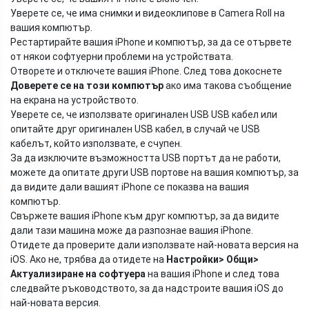
Уверете се, че има снимки и видеоклипове в Camera Roll на
вашия компютър.
Рестартирайте вашия iPhone и компютър, за да се отървете
от някои софтуерни проблеми на устройствата.
Отворете и отключете вашия iPhone. След това докоснете
Доверете се на този компютър
ако има такова съобщение
на екрана на устройството.
Уверете се, че използвате оригинален USB USB кабел или
опитайте друг оригинален USB кабел, в случай че USB
кабелът, който използвате, е счупен.
За да изключите възможността USB портът да не работи,
можете да опитате други USB портове на вашия компютър, за
да видите дали вашият iPhone се показва на вашия
компютър.
Свържете вашия iPhone към друг компютър, за да видите
дали тази машина може да разпознае вашия iPhone.
Отидете да проверите дали използвате най-новата версия на
iOS. Ако не, трябва да отидете на
Настройки> Общи>
Актуализиране на софтуера
на вашия iPhone и след това
следвайте ръководството, за да надстроите вашия iOS до
най-новата версия.