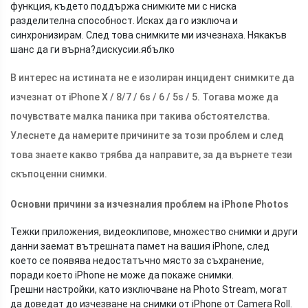
функция, където поддържа снимките ми с ниска
разделителна способност. Исках да го изключа и
синхронизирам. След това снимките ми изчезнаха. Някакъв
шанс да ги върна?
дискусии.ябълко
В интерес на истината не е изолиран инцидент снимките да
изчезнат от iPhone X / 8/7 / 6s / 6 / 5s / 5. Тогава може да
почувствате малка паника при такива обстоятелства.
Улеснете да намерите причините за този проблем и след
това знаете какво трябва да направите, за да върнете тези
скъпоценни снимки.
Основни причини за изчезналия проблем на iPhone Photos
Тежки приложения, видеоклипове, множество снимки и други
данни заемат вътрешната памет на вашия iPhone, след
което се появява недостатъчно място за съхранение,
поради което iPhone не може да покаже снимки.
Грешни настройки, като изключване на Photo Stream, могат
да доведат до изчезване на снимки от iPhone от Camera Roll.