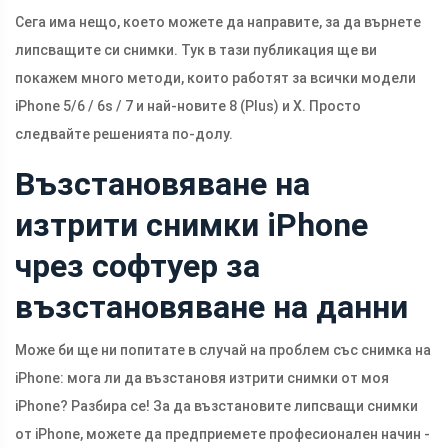
Сега има нещо, което можете да направите, за да върнете
липсващите си снимки. Тук в тази публикация ще ви
покажем много методи, които работят за всички модели
iPhone 5/6 / 6s / 7 и най-новите 8 (Plus) и X. Просто
следвайте решенията по-долу.
Възстановяване на
изтрити снимки iPhone
чрез софтуер за
възстановяване на данни
Може би ще ни попитате в случай на проблем със снимка на
iPhone: мога ли да възстановя изтрити снимки от моя
iPhone? Разбира се! За да възстановите липсващи снимки
от iPhone, можете да предприемете професионален начин -