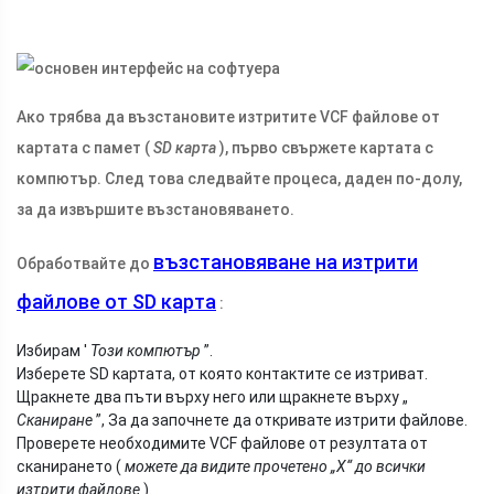
Ако трябва да възстановите изтритите VCF файлове от
картата с памет (
SD карта
), първо свържете картата с
компютър. След това следвайте процеса, даден по-долу,
за да извършите възстановяването.
възстановяване на изтрити
Обработвайте до
файлове от SD карта
:
Избирам '
Този компютър
”.
Изберете SD картата, от която контактите се изтриват.
Щракнете два пъти върху него или щракнете върху „
Сканиране
”, За да започнете да откривате изтрити файлове.
Проверете необходимите VCF файлове от резултата от
сканирането (
можете да видите прочетено „X“ до всички
изтрити файлове
).