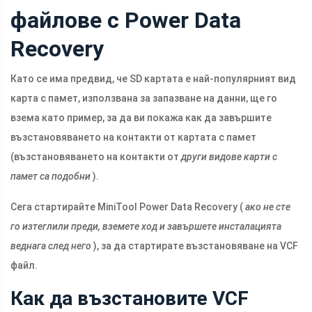
файлове с Power Data
Recovery
Като се има предвид, че SD картата е най-популярният вид
карта с памет, използвана за запазване на данни, ще го
взема като пример, за да ви покажа как да завършите
възстановяването на контакти от картата с памет
(възстановяването на контакти от
други видове карти с
памет са подобни
).
Сега стартирайте MiniTool Power Data Recovery (
ако не сте
го изтеглили преди, вземете ход и завършете инсталацията
веднага след него
), за да стартирате възстановяване на VCF
файл.
Как да възстановите VCF