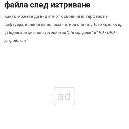
файла след изтриване
Както можете да видите от основния интерфейс на
софтуера, в левия панел има четири опции: „
Този компютър
','
Подвижно дисково устройство
','
Твърд диск
' и '
VD / DVD
устройство
”.
ad