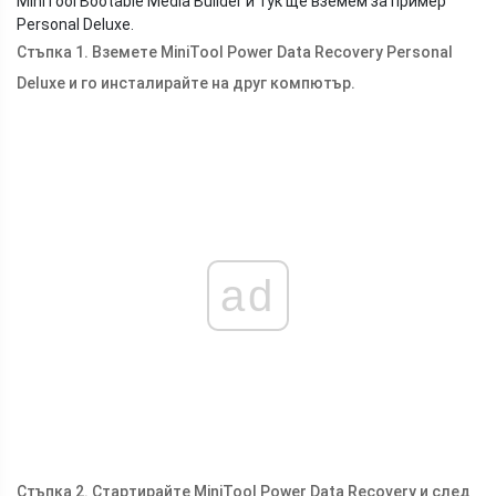
MiniTool Bootable Media Builder и тук ще вземем за пример
Personal Deluxe.
Стъпка 1. Вземете MiniTool Power Data Recovery Personal
Deluxe и го инсталирайте на друг компютър.
ad
Стъпка 2. Стартирайте MiniTool Power Data Recovery и след