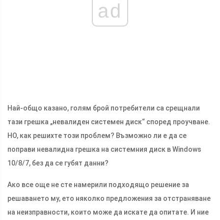
ad
Най-общо казано, голям брой потребители са срещнали
тази грешка „невалиден системен диск“ според проучване.
НО, как решихте този проблем? Възможно ли е да се
поправи невалидна грешка на системния диск в Windows
10/8/7, без да се губят данни?
Ако все още не сте намерили подходящо решение за
решаването му, ето няколко предложения за отстраняване
на неизправности, които може да искате да опитате. И ние