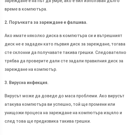
зареждане е на път да умре, ако е бил използван дълго
време в компютъра.
2. Поръчката за зареждане е фалшива.
Ако имате няколко диска в компютъра си и вътрешният
диск не е зададен като първия диск за зареждане, тогава
сте склонни да получавате такива грешки. Следователно
трябва да проверите дали сте задали правилния диск за
зареждане на компютър.
3. Вирусна инфекция.
Вирусът може да доведе до маса проблеми. Ако вирусът
атакува компютъра ви успешно, той ще промени или
унищожи процеса на зареждане на компютъра изцяло и
след това ще предизвика такива грешки.