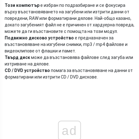
Този компютър
е избран по подразбиране и се фокусира
върху възстановяването на загубени или изтрити данни от
повредени, RAW или форматирани дялове. Най-общо казано,
докато загубеният файл не е причинен от хардуерна повреда,
можете да ги възстановите с помощта на този модул.
Подвижно дисково устройство
е предназначен за
възстановяване на изгубени снимки, mp3 / mp4 файлове и
видеоклипове от флашки и памет.
Твърд диск
може да възстановява файлове след загуба или
изтриване на дялове.
CD / DVD устройство
помага за възстановяване на данни от
форматирани или изтрити CD / DVD дискове.
ad