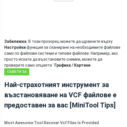
Забележка:
В този прозорец можете да щракнете върху
Настройки
функция за сканиране на необходимите файлове
само по файлови системи и типове файлове. Например, ако
просто искате да възстановите снимки, можете да
проверите само опцията '
Графика / Картини
СЪВЕТИ ЗА
ВЪЗСТАНОВЯВАНЕ
Най-страхотният инструмент за
НА ДАННИ
възстановяване на VCF файлове е
предоставен за вас [MiniTool Tips]
Most Awesome Tool Recover Vcf Files Is Provided