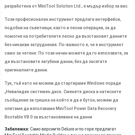
разработена от MiniTool Solution Ltd., е мъдър избор за вас.
Този професионален инструмент предлага интерфейси,
подобни на съветници, както и лесни операции, за да
помогне на потребителите лесно да възстановят данните
без никакви затруднения. По-важното е, че е инструмент
само за четене. По този начин можете да го използвате, за
да възстановите загубени данни, без да засягате
оригиналните данни.
Тук, тъй като не можем да стартираме Windows поради
„Невалиден системен диск. Сменете диска и натиснете
съобщение за грешка на който и да е бутон, можем да
опитаме да използваме MiniTool Power Data Recovery
Bootable V8.0 за възстановяване на данни
Забележка:
Само версиите Deluxe и по-горе предлагат