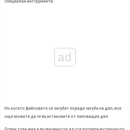
специални инструменти.
ad
Но когато файловете се загубят поради загуба на дял, все
още можете да ги възстановите от липсващия дял.
Освен това има и възможности да сте изтрили вътрешното