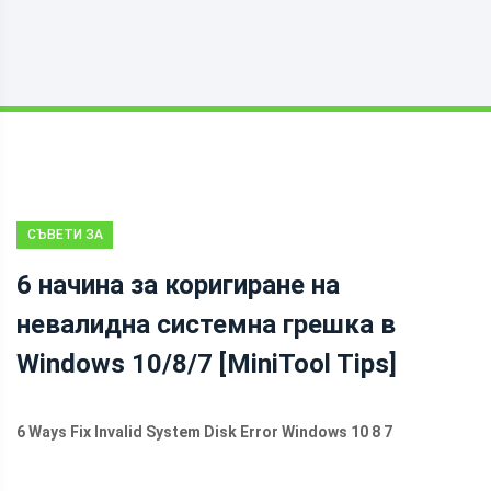
СЪВЕТИ ЗА
ВЪЗСТАНОВЯВАНЕ
6 начина за коригиране на
НА ДАННИ
невалидна системна грешка в
Windows 10/8/7 [MiniTool Tips]
6 Ways Fix Invalid System Disk Error Windows 10 8 7