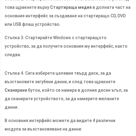
това щракнете върху
Стартираща медия
в долната част на
основния интерфейс за създаване на стартиращо CD, DVD
или USB флаш устройство.
Стъпка 3. Стартирайте Windows с стартиращото
устройство, за да получите основния му интерфейс, както
следва.
Стъпка 4. Сега изберете целевия твърд диск, за да
възстановите загубени данни, и след това щракнете
Сканиране
бутон, който се намира в долния десен ъгъл, за
да сканирате устройството, за да намерите желаните
данни.
В основния интерфейс можете да видите 4 различни
модула за възстановяване на данни: