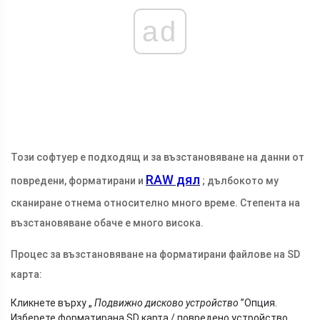
ad
Този софтуер е подходящ и за възстановяване на данни от
RAW дял
повредени, форматирани и
; дълбокото му
сканиране отнема относително много време. Степента на
възстановяване обаче е много висока.
Процес за възстановяване на форматирани файлове на SD
карта:
Кликнете върху „
Подвижно дисково устройство
”Опция.
Изберете форматирана SD карта / повредено устройство.