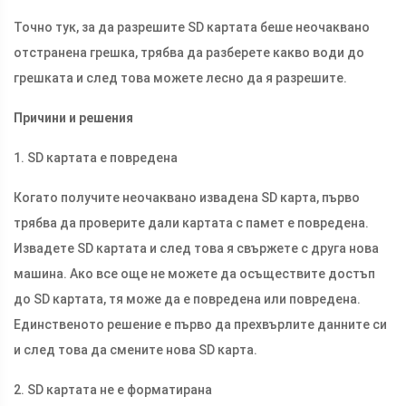
Точно тук, за да разрешите SD картата беше неочаквано
отстранена грешка, трябва да разберете какво води до
грешката и след това можете лесно да я разрешите.
Причини и решения
1. SD картата е повредена
Когато получите неочаквано извадена SD карта, първо
трябва да проверите дали картата с памет е повредена.
Извадете SD картата и след това я свържете с друга нова
машина. Ако все още не можете да осъществите достъп
до SD картата, тя може да е повредена или повредена.
Единственото решение е първо да прехвърлите данните си
и след това да смените нова SD карта.
2. SD картата не е форматирана