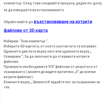
компютър. След това следвайте процеса, даден по-долу,
за да извършите възстановяването.
възстановяване на изтрити
Обработвайте до
файлове от SD карта
:
Избирам '
Този компютър
”.
Изберете SD картата, от която контактите се изтриват.
Щракнете два пъти върху него или щракнете върху „
Сканиране
”, За да започнете да откривате изтрити
файлове.
Проверете необходимите VCF файлове от резултата от
сканирането (
можете да видите прочетено „X“ до всички
изтрити файлове
).
Кликнете върху „
Запазете
И задайте път за съхранение за
тях.