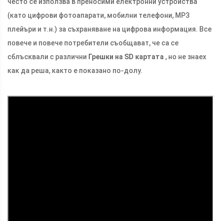
често се използва в преносими електронни устройства
(като цифрови фотоапарати, мобилни телефони, MP3
плейъри и т.н.) за съхраняване на цифрова информация. Все
повече и повече потребители съобщават, че са се
сблъсквали с различни
Грешки на SD картата
, но не знаех
как да реша, както е показано по-долу.