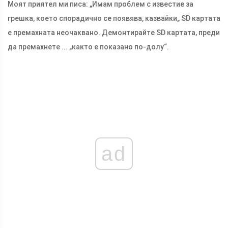
Моят приятел ми писа: „Имам проблем с известие за
грешка, което спорадично се появява, казвайки„ SD картата
е премахната неочаквано. Демонтирайте SD картата, преди
да премахнете ... „както е показано по-долу“.
ad