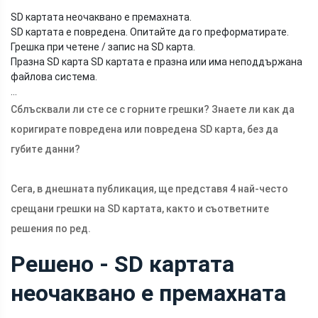
SD картата неочаквано е премахната.
SD картата е повредена. Опитайте да го преформатирате.
Грешка при четене / запис на SD карта.
Празна SD карта SD картата е празна или има неподдържана
файлова система.
...
Сблъсквали ли сте се с горните грешки? Знаете ли как да
коригирате повредена или повредена SD карта, без да
губите данни?
Сега, в днешната публикация, ще представя 4 най-често
срещани грешки на SD картата, както и съответните
решения по ред.
Решено - SD картата
неочаквано е премахната