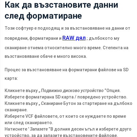
Как да възстановите данни
след форматиране
Този софтуер е подходящ и за възстановяване на данни от
RAW дял
повредени, форматирани и
; дълбокото му
сканиране отнема относително много време. Степента на
възстановяване обаче е много висока.
Процес за възстановяване на форматирани файлове на SD
карта:
Кликнете върху „
Подвижно дисково устройство
”Опция.
Изберете форматирана SD карта / повредено устройство.
Кликнете върху „
Сканиране
Бутон за стартиране на дълбоко
сканиране.
Изберете VCF файловете, от които се нуждаете по време
или след сканирането.
Натиснете '
Запазете
”В долния десен ъгъл и изберете друго
устройство, за да запазите възстановените файлове.