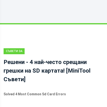
СЪВЕТИ ЗА
ВЪЗСТАНОВЯВАНЕ
Решени - 4 най-често срещани
НА ДАННИ
грешки на SD картата! [MiniTool
Съвети]
Solved 4 Most Common Sd Card Errors