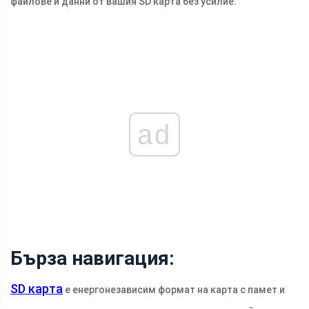
файлове и данни от вашия SD карта без усилие.
ad
Бърза навигация:
SD карта
е енергонезависим формат на карта с памет и