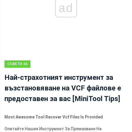
ad
СЪВЕТИ ЗА
ВЪЗСТАНОВЯВАНЕ
Най-страхотният инструмент за
НА ДАННИ
възстановяване на VCF файлове е
предоставен за вас [MiniTool Tips]
Most Awesome Tool Recover Vcf Files Is Provided
Опитайте Нашия Инструмент За Премахване На