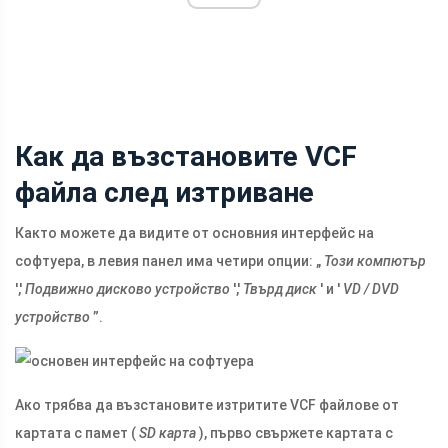
Как да възстановите VCF
файла след изтриване
Както можете да видите от основния интерфейс на
софтуера, в левия панел има четири опции: „
Този компютър
','
Подвижно дисково устройство
','
Твърд диск
' и '
VD / DVD
устройство
”.
Ако трябва да възстановите изтритите VCF файлове от
картата с памет (
SD карта
), първо свържете картата с