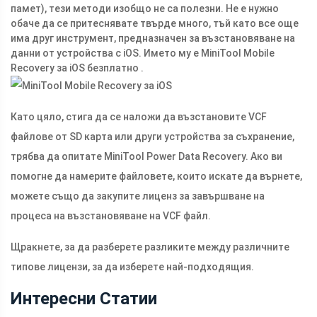
памет), тези методи изобщо не са полезни. Не е нужно
обаче да се притеснявате твърде много, тъй като все още
има друг инструмент, предназначен за възстановяване на
данни от устройства с iOS. Името му е MiniTool Mobile
Recovery за iOS безплатно .
Като цяло, стига да се наложи да възстановите VCF
файлове от SD карта или други устройства за съхранение,
трябва да опитате MiniTool Power Data Recovery. Ако ви
помогне да намерите файловете, които искате да върнете,
можете също да закупите лиценз за завършване на
процеса на възстановяване на VCF файл.
Щракнете, за да разберете разликите между различните
типове лицензи, за да изберете най-подходящия.
Интересни Статии