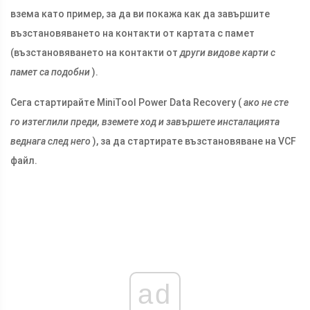
взема като пример, за да ви покажа как да завършите
възстановяването на контакти от картата с памет
(възстановяването на контакти от
други видове карти с
памет са подобни
).
Сега стартирайте MiniTool Power Data Recovery (
ако не сте
го изтеглили преди, вземете ход и завършете инсталацията
веднага след него
), за да стартирате възстановяване на VCF
файл.
ad