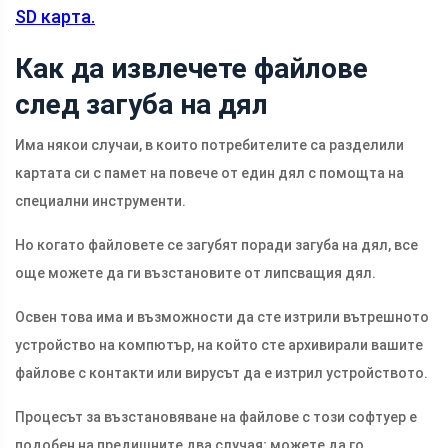
SD карта.
Как да извлечете файлове
след загуба на дял
Има някои случаи, в които потребителите са разделили
картата си с памет на повече от един дял с помощта на
специални инструменти.
Но когато файловете се загубят поради загуба на дял, все
още можете да ги възстановите от липсващия дял.
Освен това има и възможности да сте изтрили вътрешното
устройство на компютър, на който сте архивирали вашите
файлове с контакти или вирусът да е изтрил устройството.
Процесът за възстановяване на файлове с този софтуер е
подобен на предишните два случая; можете да го