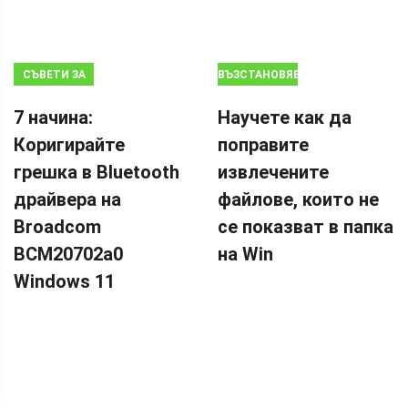
СЪВЕТИ ЗА
ВЪЗСТАНОВЯВАНЕ
АРХИВИРАНЕ
НА ДАННИ
7 начина:
Научете как да
Коригирайте
поправите
грешка в Bluetooth
извлечените
драйвера на
файлове, които не
Broadcom
се показват в папка
BCM20702a0
на Win
Windows 11