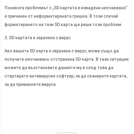
Понякога проблемът с „SD картата е извадена неочаквано“
е причинен от неформатираната грешка. В този случай
форматирането на тази SD карта ще реши този проблем.
3. SD картата е заразена с вирус
Ако вашата SD карта е заразена с вирус, може също да
получите неочаквано отстранена SD карта. В тази ситуация
можете да възстановите данните му и след това да
стартирате антивирусен софтуер, за да сканирате картата,
за да премахнете вируса.