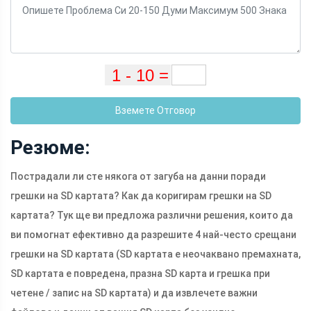
Вземете Отговор
Резюме:
Пострадали ли сте някога от загуба на данни поради
грешки на SD картата? Как да коригирам грешки на SD
картата? Тук ще ви предложа различни решения, които да
ви помогнат ефективно да разрешите 4 най-често срещани
грешки на SD картата (SD картата е неочаквано премахната,
SD картата е повредена, празна SD карта и грешка при
четене / запис на SD картата) и да извлечете важни