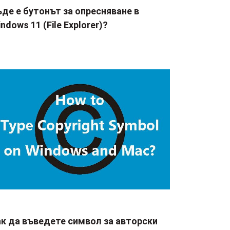
де е бутонът за опресняване в
ndows 11 (File Explorer)?
ак да въведете символ за авторски