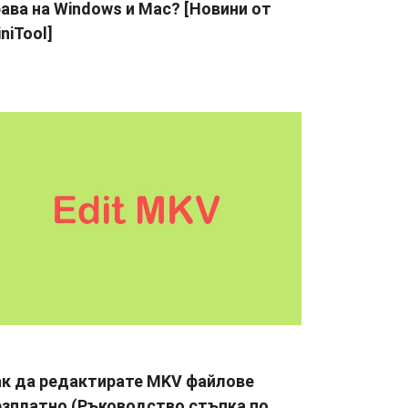
ава на Windows и Mac? [Новини от
niTool]
ак да редактирате MKV файлове
езплатно (Ръководство стъпка по