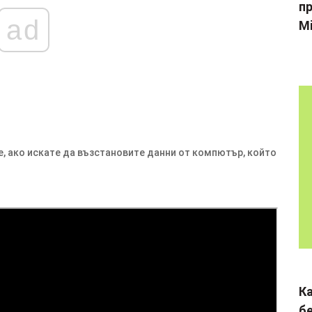
пр
ad
Mi
е, ако искате да възстановите данни от компютър, който
К
б