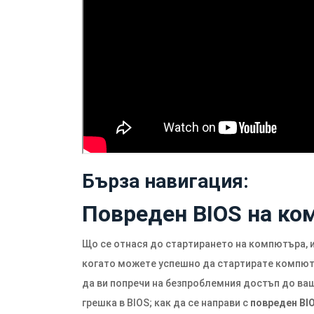
Бърза навигация:
Повреден BIOS на ко
Що се отнася до стартирането на компютъра, ис
когато можете успешно да стартирате компютър
да ви попречи на безпроблемния достъп до ва
грешка в BIOS; как да се направи с
повреден BI