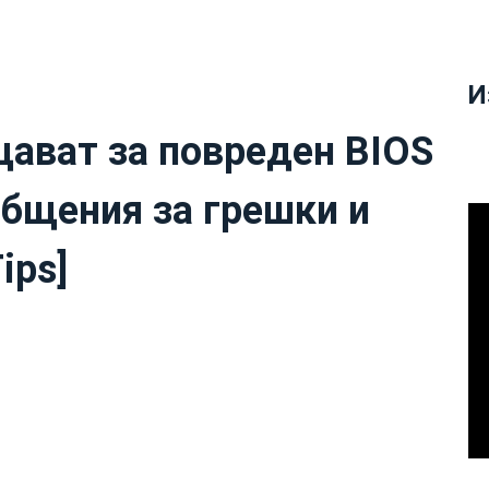
И
ават за повреден BIOS
бщения за грешки и
ips]