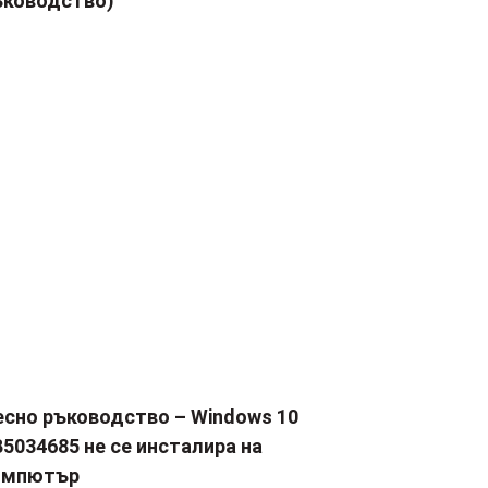
ъководство)
есно ръководство – Windows 10
5034685 не се инсталира на
омпютър