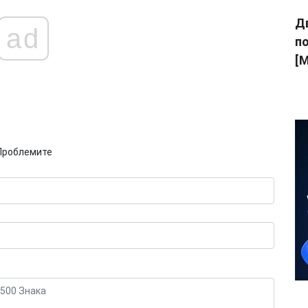
Дв
ad
п
[M
Проблемите