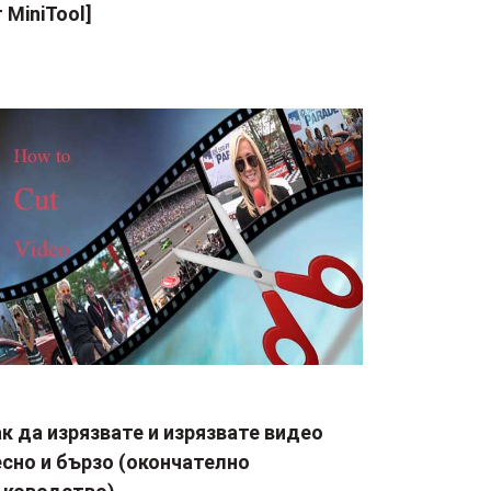
 MiniTool]
к да изрязвате и изрязвате видео
сно и бързо (окончателно