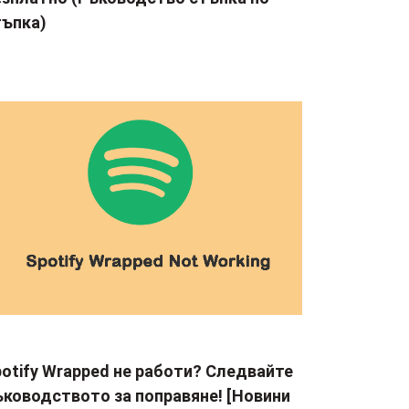
тъпка)
otify Wrapped не работи? Следвайте
ъководството за поправяне! [Новини