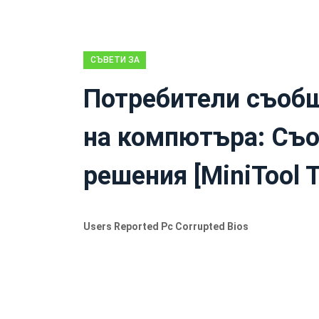
СЪВЕТИ ЗА
ВЪЗСТАНОВЯВАНЕ
Потребители съобщ
НА ДАННИ
на компютъра: Съо
решения [MiniTool T
Users Reported Pc Corrupted Bios