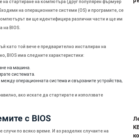
р
е на стартиране на компютъра (друг популярен фърмуер
обходими на операционните системи (OS) и програмите, се
 компютърът ви ще идентифицира различни части и ще им
 на BIOS.
тъй като той вече е предварително инсталиран на
но, BIOS има следните характеристики:
ане на машина.
ирате системата.
и между операционната система и свързаните устройства,
правилно, ако искате да стартирате и използвате
мите с BIOS
Л
KB
е случи по всяко време. И аз разделих случаите на
к