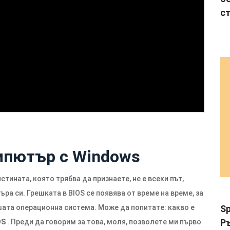
с
мпютър с Windows
тината, която трябва да признаете, не е всеки път,
а си. Грешката в BIOS се появява от време на време, за
шата операционна система. Може да попитате: какво е
Sp
Р
OS
. Преди да говорим за това, моля, позволете ми първо