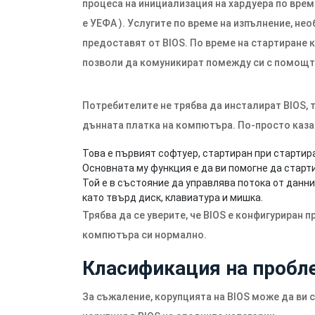
процеса на инициализация на хардуера по врем
е УЕФА ). Услугите по време на изпълнение, не
предоставят от BIOS. По време на стартиране
позволи да комуникират помежду си с помощта
Потребителите не трябва да инсталират BIOS, 
дънната платка на компютъра. По-просто каза
Това е първият софтуер, стартиран при стартир
Основната му функция е да ви помогне да старт
Той е в състояние да управлява потока от данн
като твърд диск, клавиатура и мишка.
Трябва да се уверите, че BIOS е конфигуриран 
компютъра си нормално.
Класификация на пробле
За съжаление, корупцията на BIOS може да ви с