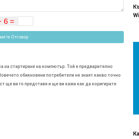
Къ
Wi
мете Отговор
са на стартиране на компютър. Той е предварително
Повечето обикновени потребители не знаят какво точно
ост ще ви го представя и ще ви кажа как да коригирате
К