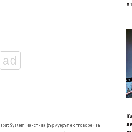
от
ad
Ка
ле
utput System; наистина фърмуерът е отговорен за