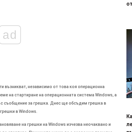
от
ad
ги възникват, независимо от това коя операционна
време на стартиране на операционната система Windows, a
със съобщение за грешка. Днес ще обсъдим грешка в
 грешки в Windows.
Ка
ле
тановяване на грешки на Windows изчезва неочаквано и