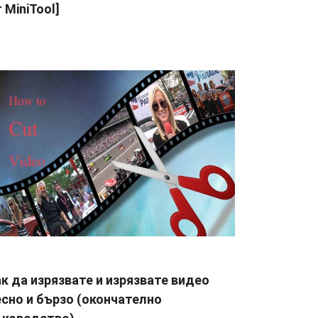
 MiniTool]
к да изрязвате и изрязвате видео
сно и бързо (окончателно