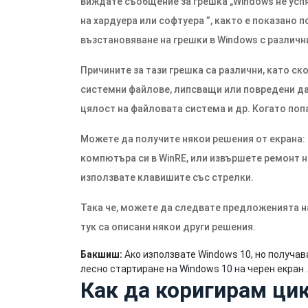
виждате съобщение за грешка „Windows не усп
на хардуера или софтуера ”, както е показано 
възстановяване на грешки в Windows с различн
Причините за тази грешка са различни, като с
системни файлове, липсващи или повредени да
цялост на файловата система и др. Когато поп
Можете да получите някои решения от екрана: 
компютъра си в WinRE, или извършете ремонт н
използвате клавишите със стрелки.
Така че, можете да следвате предложенията на
тук са описани някои други решения.
Бакшиш:
Ако използвате Windows 10, но получава
лесно стартиране на Windows 10 на черен екран .
Как да коригирам ци