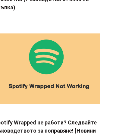
тъпка)
otify Wrapped не работи? Следвайте
ъководството за поправяне! [Новини