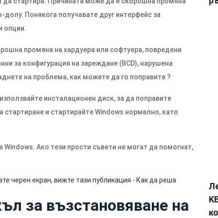
р
я да стартира. Причината може да е скорошна промяна
по-долу. Понякога получавате друг интерфейс за
и опции.
корошна промяна на хардуера или софтуера, повредени
нни за конфигурация на зареждане (BCD), нарушена
аднете на проблема, как можете да го поправите ?
използвайте инсталационен диск, за да поправите
а стартиране и стартирайте Windows нормално, като
 Windows. Ако тези прости съвети не могат да помогнат,
те черен екран, вижте тази публикация - Как да реша
Л
KB
къл за възстановяване на
к