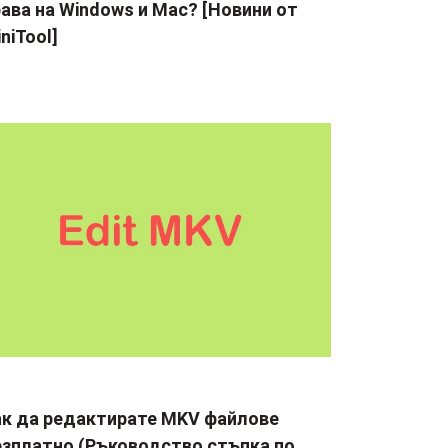
ава на Windows и Mac? [Новини от
niTool]
ак да редактирате MKV файлове
езплатно (Ръководство стъпка по