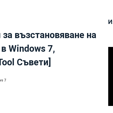
И
 за възстановяване на
в Windows 7,
Tool Съвети]
ws 7