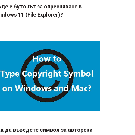
де е бутонът за опресняване в
ndows 11 (File Explorer)?
ак да въведете символ за авторски