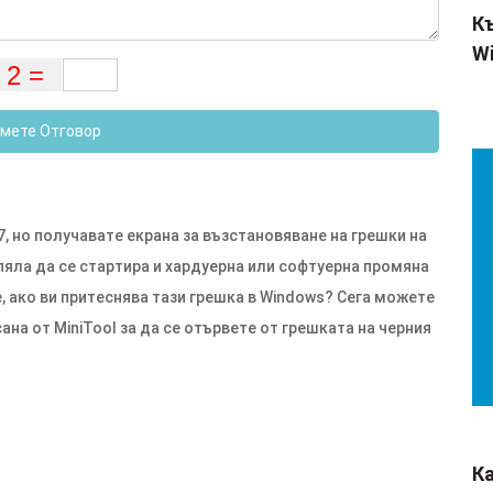
Къ
Wi
мете Отговор
, но получавате екрана за възстановяване на грешки на
успяла да се стартира и хардуерна или софтуерна промяна
, ако ви притеснява тази грешка в Windows? Сега можете
ана от MiniTool за да се отървете от грешката на черния
К