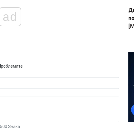
Дв
ad
п
[M
Проблемите