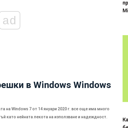
пр
Mi
ad
решки в Windows Windows
а на Windows 7 от 14 януари 2020 г. все още има много
тъй като нейната лекота на използване и надеждност.
К
б