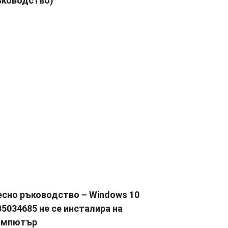
ъководство)
есно ръководство – Windows 10
5034685 не се инсталира на
омпютър