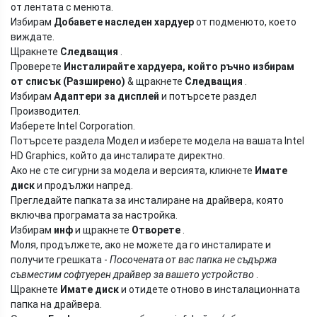
от лентата с менюта.
Избирам
Добавете наследен хардуер
от подменюто, което
виждате.
Щракнете
Следващия
.
Проверете
Инсталирайте хардуера, който ръчно избирам
от списък (Разширено)
& щракнете
Следващия
.
Избирам
Адаптери за дисплей
и потърсете раздел
Производител.
Изберете Intel Corporation.
Потърсете раздела Модел и изберете модела на вашата Intel
HD Graphics, който да инсталирате директно.
Ако не сте сигурни за модела и версията, кликнете
Имате
диск
и продължи напред.
Прегледайте папката за инсталиране на драйвера, която
включва програмата за настройка.
Избирам
инф
и щракнете
Отворете
.
Моля, продължете, ако не можете да го инсталирате и
получите грешката -
Посочената от вас папка не съдържа
съвместим софтуерен драйвер за вашето устройство
.
Щракнете
Имате диск
и отидете отново в инсталационната
папка на драйвера.