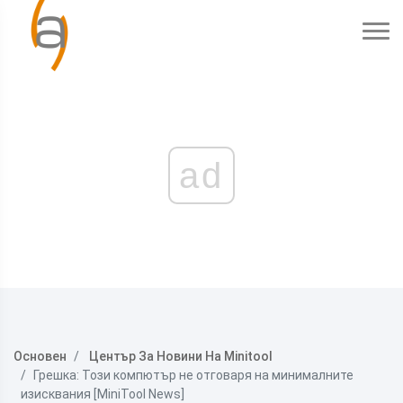
ad
Основен
Център За Новини На Minitool
Грешка: Този компютър не отговаря на минималните
изисквания [MiniTool News]