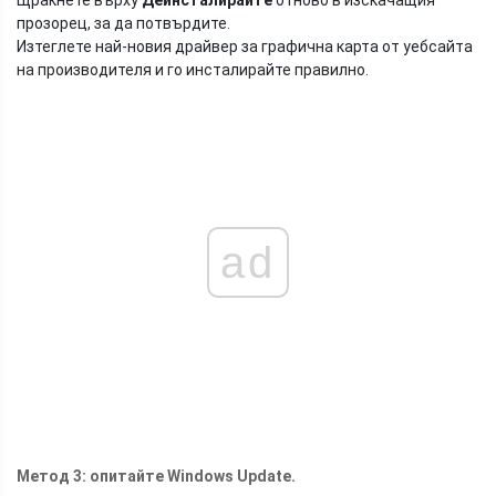
Щракнете върху
Деинсталирайте
отново в изскачащия
прозорец, за да потвърдите.
Изтеглете най-новия драйвер за графична карта от уебсайта
на производителя и го инсталирайте правилно.
ad
Метод 3: опитайте Windows Update.