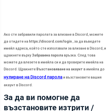
Ако сте забравили паролата за влизане в Discord, можете
да отидете на
https://discord.com/login
, за да въведете
имейл адреса, който сте използвали за влизане в Discord, и
щракнете върху
Забравена парола
връзка. След това
можете да влезете в имейла си и да проверите имейла на
Discord. Щракнете
Възстановяване на акаунт
в имейла до
нулиране на Discord парола
и възстановете вашия
акаунт в Discord.
За да ви помогне да
възстановите изтрити /