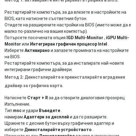
Метод 1:
активирайте интегрираната графика в BIOS.
Рестартирайте компютъра, за да влезете в настройките на
BIOS, като натиснете съответния бутон.
Отидете на разширените настройки на BIOS (името може да е
малко по-различно на вашия компютър).
Потърсете посочената опция
IGD Multi-Monitor
,
iGPU Multi-
Monitor
или
Интегриран графичен процесор Intel
.
Изберете
Активирано
и запазете промяната на настройките
на BIOS.
Рестартирайте компютъра, за да инсталирате най-новите
интегрирани графични драйвери.
Метод 2: Деинсталирайте и преинсталирайте вградения
драйвер за графична карта.
Натиснете
Старт + R
за да отворите диалоговия прозорец
Изпълнение.
Тип
msc
и удари
Въведете
.
намирам
Адаптери за дисплей
и да го разширите.
Щракнете с десния бутон върху графичния адаптер и
изберете
Деинсталирайте устройството
.