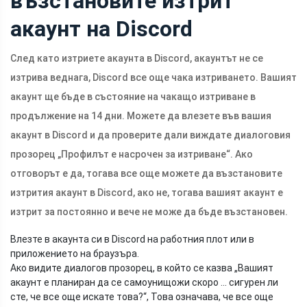
възстановите изтрит
акаунт на Discord
След като изтриете акаунта в Discord, акаунтът не се
изтрива веднага, Discord все още чака изтриването. Вашият
акаунт ще бъде в състояние на чакащо изтриване в
продължение на 14 дни. Можете да влезете във вашия
акаунт в Discord и да проверите дали виждате диалоговия
прозорец „Профилът е насрочен за изтриване“. Ако
отговорът е да, тогава все още можете да възстановите
изтрития акаунт в Discord, ако не, тогава вашият акаунт е
изтрит за постоянно и вече не може да бъде възстановен.
Влезте в акаунта си в Discord на работния плот или в
приложението на браузъра.
Ако видите диалогов прозорец, в който се казва „Вашият
акаунт е планиран да се самоунищожи скоро ... сигурен ли
сте, че все още искате това?“, Това означава, че все още