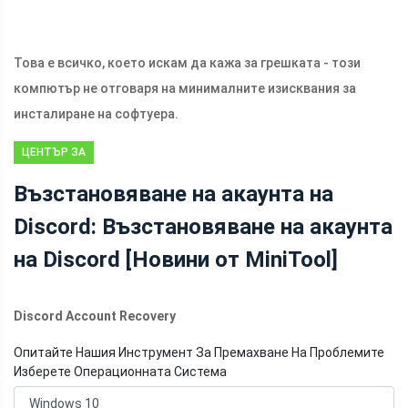
Това е всичко, което искам да кажа за грешката - този
компютър не отговаря на минималните изисквания за
инсталиране на софтуера.
ЦЕНТЪР ЗА
НОВИНИ НА
Възстановяване на акаунта на
MINITOOL
Discord: Възстановяване на акаунта
на Discord [Новини от MiniTool]
Discord Account Recovery
Опитайте Нашия Инструмент За Премахване На Проблемите
Изберете Операционната Система