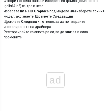
Отвори
Графика
папка и изберете inf файла (обикновено
igdlh64.inf) вътре в него.
Изберете
Intel HD Graphics
под модела или изберете точния
модел, ако знаете. Щракнете
Следващия
.
Щракнете
Следващия
отново, за да потвърдите
инсталирането на драйвера.
Рестартирайте компютъра си, за да влязат в сила
промените.
ad