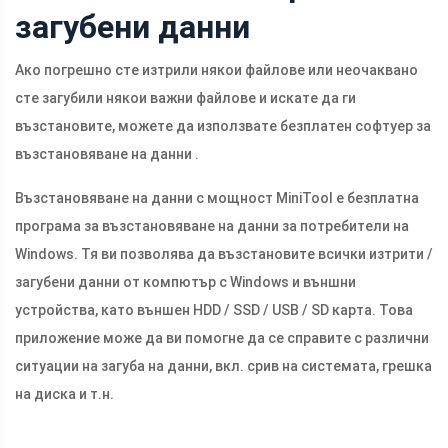
загубени данни
Ако погрешно сте изтрили някои файлове или неочаквано
сте загубили някои важни файлове и искате да ги
възстановите, можете да използвате безплатен софтуер за
възстановяване на данни .
Възстановяване на данни с мощност MiniTool е безплатна
програма за възстановяване на данни за потребители на
Windows. Тя ви позволява да възстановите всички изтрити /
загубени данни от компютър с Windows и външни
устройства, като външен HDD / SSD / USB / SD карта. Това
приложение може да ви помогне да се справите с различни
ситуации на загуба на данни, вкл. срив на системата, грешка
на диска и т.н.