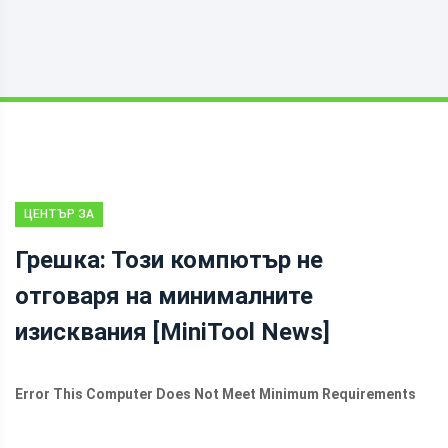
ЦЕНТЪР ЗА
НОВИНИ НА
Грешка: Този компютър не
MINITOOL
отговаря на минималните
изисквания [MiniTool News]
Error This Computer Does Not Meet Minimum Requirements