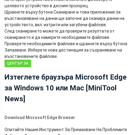
целевото устройство в десния прозорец.
Щракнете върху бутона Сканиране и това приложение за
възстановяване на данни ще започне да сканира данни на
устройството, вкл. изтрити или загубени файлове.
След сканирането можете да проверите резултата от
сканирането и да намерите необходимите файлове.
Проверете необходимите файлове и щракнете върху бутона
Запазване. Изберете нова дестинация за съхраняване на
възстановените файлове.
ЦЕНТЪР ЗА
НОВИНИ НА
Изтеглете браузъра Microsoft Edge
MINITOOL
за Windows 10 или Mac [MiniTool
News]
Download Microsoft Edge Browser
Опитайте Нашия Инструмент За Премахване На Проблемите