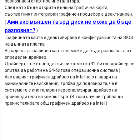
разпознае и стартира инсталатора.
След като бъде открита външна графична карта,
съответният интегриран графичен процесор е деактивиран.
Ами ако външен твърд диск не може да бъде
(
разпознат?
)
Графичната карта е деактивирана в конфигурацията на BIOS
на дънната платка.
Вградената графична карта не може да бъде разпозната от
определен драйвер.
Драйверът не съвпада със системата. (32-битов драйвер се
опитва да работи на 64-битова операционна система.)
Ако вашият графичен драйвер на Intel не отговаря на
минималните изисквания, трябва да подозирате, че в
системата е инсталиран персонализиран драйвер на
производителя на компютъра. (В този случай трябва да
преинсталирате общ графичен драйвер на Intel.)