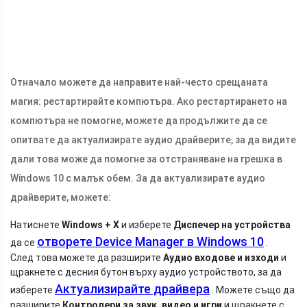
Отначало можете да направите най-често срещаната
магия: рестартирайте компютъра. Ако рестартирането на
компютъра не помогне, можете да продължите да се
опитвате да актуализирате аудио драйверите, за да видите
дали това може да помогне за отстраняване на грешка в
Windows 10 с малък обем. За да актуализирате аудио
драйверите, можете:
Натиснете
Windows + X
и изберете
Диспечер на устройства
отворете Device Manager в Windows 10
да се
.
След това можете да разширите
Аудио входове и изходи
и
щракнете с десния бутон върху аудио устройството, за да
Актуализирайте драйвера
изберете
. Можете също да
разширите
Контролери за звук, видео и игри
и щракнете с