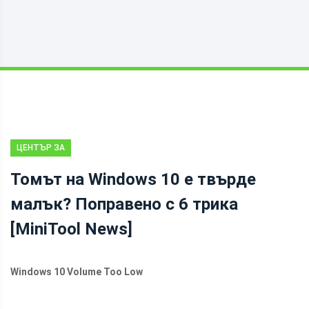
ЦЕНТЪР ЗА
НОВИНИ НА
Томът на Windows 10 е твърде
MINITOOL
малък? Поправено с 6 трика
[MiniTool News]
Windows 10 Volume Too Low