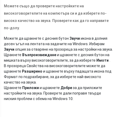
Можете също да проверите настройките на
високоговорителите на компютъра си и да изберете по-
високо качество на звука. Проверете как да го направите
по-долу.
Можете да щракнете с десния бутон
Звучи
икона в долния
десен ъгъл на лентата на задачите на Windows. Избирам
Звучи
опция за отваряне на прозореца за настройки на звука.
Щракнете
Възпроизвеждане
и щракнете с десния бутон на
мишката върху високоговорителите, за да изберете
Имоти
.
В прозореца Свойства на високоговорителите можете да
щракнете
Разширено
и щракнете върху падащата икона под
Формат по подразбиране, за да изберете най-високото
качество на звука.
Щракнете
Приложи
и щракнете
Добре
за да приложите
настройките на звука. Проверете дали поправя твърде
ниския проблем с обема на Windows 10.