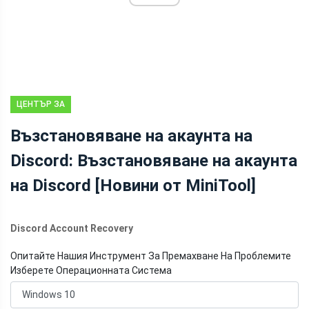
ЦЕНТЪР ЗА
НОВИНИ НА
Възстановяване на акаунта на
MINITOOL
Discord: Възстановяване на акаунта
на Discord [Новини от MiniTool]
Discord Account Recovery
Опитайте Нашия Инструмент За Премахване На Проблемите
Изберете Операционната Система