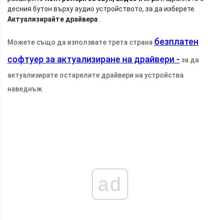
десния бутон върху аудио устройството, за да изберете
Актуализирайте драйвера
.
безплатен
Можете също да използвате трета страна
софтуер за актуализиране на драйвери -
за да
актуализирате остарелите драйвери на устройства
наведнъж.
ad