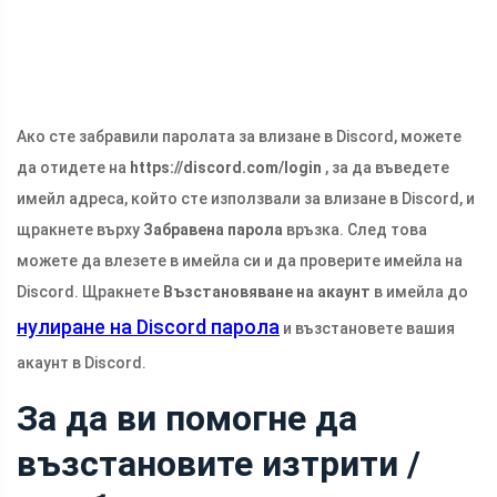
Ако сте забравили паролата за влизане в Discord, можете
да отидете на
https://discord.com/login
, за да въведете
имейл адреса, който сте използвали за влизане в Discord, и
щракнете върху
Забравена парола
връзка. След това
можете да влезете в имейла си и да проверите имейла на
Discord. Щракнете
Възстановяване на акаунт
в имейла до
нулиране на Discord парола
и възстановете вашия
акаунт в Discord.
За да ви помогне да
възстановите изтрити /