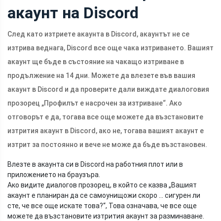
акаунт на Discord
След като изтриете акаунта в Discord, акаунтът не се
изтрива веднага, Discord все още чака изтриването. Вашият
акаунт ще бъде в състояние на чакащо изтриване в
продължение на 14 дни. Можете да влезете във вашия
акаунт в Discord и да проверите дали виждате диалоговия
прозорец „Профилът е насрочен за изтриване“. Ако
отговорът е да, тогава все още можете да възстановите
изтрития акаунт в Discord, ако не, тогава вашият акаунт е
изтрит за постоянно и вече не може да бъде възстановен.
Влезте в акаунта си в Discord на работния плот или в
приложението на браузъра.
Ако видите диалогов прозорец, в който се казва „Вашият
акаунт е планиран да се самоунищожи скоро ... сигурен ли
сте, че все още искате това?“, Това означава, че все още
можете да възстановите изтрития акаунт за разминаване.