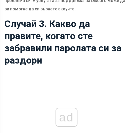
проблема си. А услугата за поддръжка на Discord може да
ви помогне да си върнете акаунта.
Случай 3. Какво да
правите, когато сте
забравили паролата си за
раздори
ad