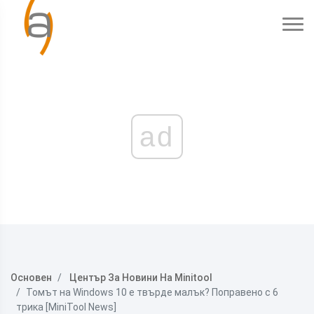
ad
Основен
Център За Новини На Minitool
Томът на Windows 10 е твърде малък? Поправено с 6
трика [MiniTool News]