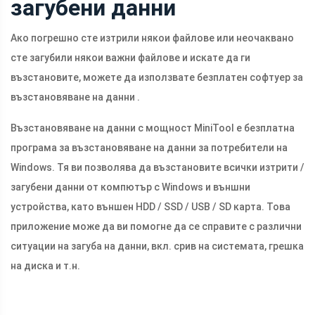
загубени данни
Ако погрешно сте изтрили някои файлове или неочаквано
сте загубили някои важни файлове и искате да ги
възстановите, можете да използвате безплатен софтуер за
възстановяване на данни .
Възстановяване на данни с мощност MiniTool е безплатна
програма за възстановяване на данни за потребители на
Windows. Тя ви позволява да възстановите всички изтрити /
загубени данни от компютър с Windows и външни
устройства, като външен HDD / SSD / USB / SD карта. Това
приложение може да ви помогне да се справите с различни
ситуации на загуба на данни, вкл. срив на системата, грешка
на диска и т.н.