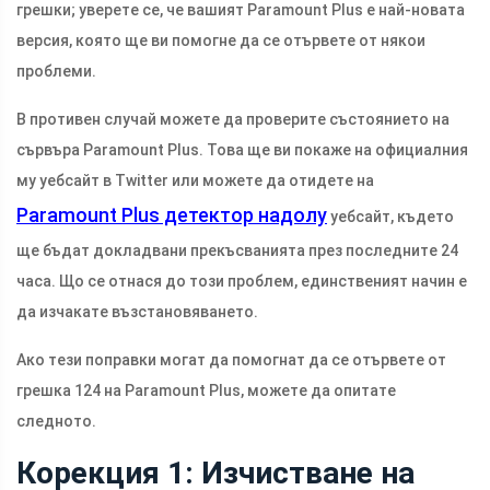
грешки; уверете се, че вашият Paramount Plus е най-новата
версия, която ще ви помогне да се отървете от някои
проблеми.
В противен случай можете да проверите състоянието на
сървъра Paramount Plus. Това ще ви покаже на официалния
му уебсайт в Twitter или можете да отидете на
Paramount Plus детектор надолу
уебсайт, където
ще бъдат докладвани прекъсванията през последните 24
часа. Що се отнася до този проблем, единственият начин е
да изчакате възстановяването.
Ако тези поправки могат да помогнат да се отървете от
грешка 124 на Paramount Plus, можете да опитате
следното.
Корекция 1: Изчистване на