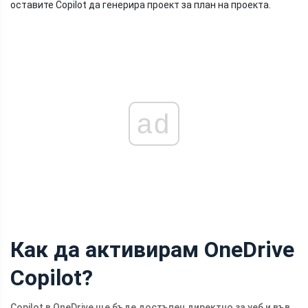
оставите Copilot да генерира проект за план на проекта.
ad
Как да активирам OneDrive
Copilot?
Copilot в OneDrive ще бъде достъпен директно за уеб и във