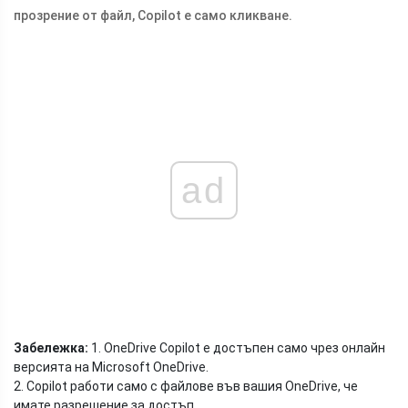
прозрение от файл, Copilot е само кликване.
ad
Забележка:
1. OneDrive Copilot е достъпен само чрез онлайн
версията на Microsoft OneDrive.
2. Copilot работи само с файлове във вашия OneDrive, че
имате разрешение за достъп.