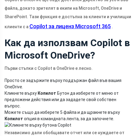
файла, докато зрителят в екипи на Microsoft, OneDrive и
SharePoint. Тази функция е достъпна за клиенти и училищни
Copilot за лиценз Microsoft 365
клиенти с a
.
Как да използвам Copilot в
Microsoft OneDrive?
Първи стъпки с Copilot в OneDrive е лесно.
Просто се задържите върху поддържан файл във вашия
OneDrive.
Кликнете върху
Копилот
Бутон да изберете от меню от
предложени действия или да зададете свой собствен
въпрос.
Можете също да изберете 5 файла и да щракнете върху
Копилот
опция в командната лента, за да започнете.
Независимо дали обобщавате отчет или се нуждаете от