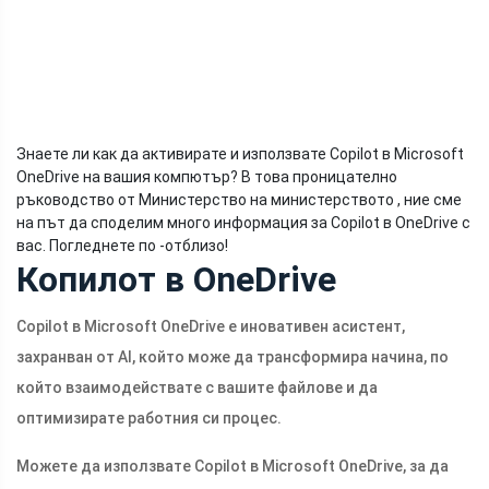
Знаете ли как да активирате и използвате Copilot в Microsoft
OneDrive на вашия компютър? В това проницателно
ръководство от Министерство на министерството , ние сме
на път да споделим много информация за Copilot в OneDrive с
вас. Погледнете по -отблизо!
Копилот в OneDrive
Copilot в Microsoft OneDrive е иновативен асистент,
захранван от AI, който може да трансформира начина, по
който взаимодействате с вашите файлове и да
оптимизирате работния си процес.
Можете да използвате Copilot в Microsoft OneDrive, за да