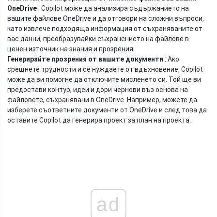
OneDrive
: Copilot може да анализира съдържанието на
вашите файлове OneDrive и да отговори на сложни въпроси,
като извлече подходяща информация от съхраняваните от
вас данни, преобразувайки съхранението на файлове в
ценен източник на знания и прозрения.
Генерирайте прозрения от вашите документи
: Ако
срещнете трудности и се нуждаете от вдъхновение, Copilot
може да ви помогне да отключите мисленето си. Той ще ви
предостави контур, идеи и дори чернови въз основа на
файловете, съхранявани в OneDrive. Например, можете да
изберете съответните документи от OneDrive и след това да
оставите Copilot да генерира проект за план на проекта.
ad