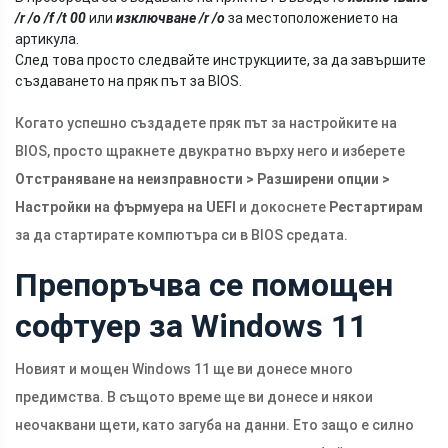
/r /o
/f /t 00
или
изключване /r /o
за местоположението на
артикула.
След това просто следвайте инструкциите, за да завършите
създаването на пряк път за BIOS.
Когато успешно създадете пряк път за настройките на
BIOS, просто щракнете двукратно върху него и изберете
Отстраняване на неизправности > Разширени опции >
Настройки на фърмуера на UEFI
и докоснете
Рестартирам
за да стартирате компютъра си в BIOS средата.
Препоръчва се помощен
софтуер за Windows 11
Новият и мощен Windows 11 ще ви донесе много
предимства. В същото време ще ви донесе и някои
неочаквани щети, като загуба на данни. Ето защо е силно