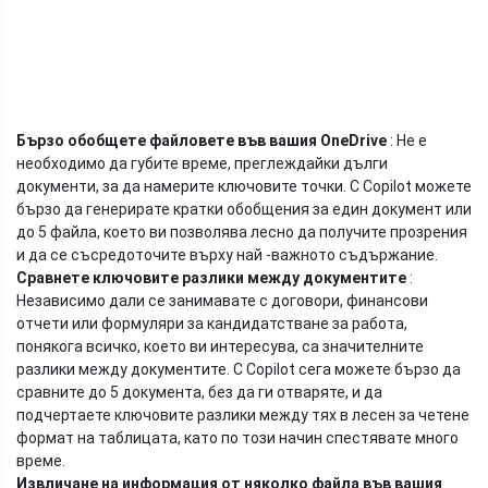
Бързо обобщете файловете във вашия OneDrive
: Не е
необходимо да губите време, преглеждайки дълги
документи, за да намерите ключовите точки. С Copilot можете
бързо да генерирате кратки обобщения за един документ или
до 5 файла, което ви позволява лесно да получите прозрения
и да се съсредоточите върху най -важното съдържание.
Сравнете ключовите разлики между документите
:
Независимо дали се занимавате с договори, финансови
отчети или формуляри за кандидатстване за работа,
понякога всичко, което ви интересува, са значителните
разлики между документите. С Copilot сега можете бързо да
сравните до 5 документа, без да ги отваряте, и да
подчертаете ключовите разлики между тях в лесен за четене
формат на таблицата, като по този начин спестявате много
време.
Извличане на информация от няколко файла във вашия