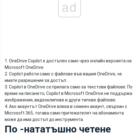
ad
1. OneDrive Copilot е достъпен само чрез онлайн версията на
Microsoft OneDrive.
2. Copilot работи само с файлове във вашия OneDrive, че
имате разрешение за достъп.
3. Copilot в OneDrive се прилага само за текстови файлове. По
време на писането, Copilot в Microsoft OneDrive не поддържа
изображения, видеоклипове и други типове файлове.
4. Ако акаунтът OneDrive влиза в семеен акаунт, свързан с
Microsoft 365, тогава само притежателят на абонамента
може да има достъп до инструмента.
По -нататъшно четене