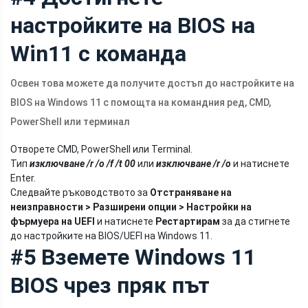
настройките на BIOS на
Win11 с команда
Освен това можете да получите достъп до настройките на
BIOS на Windows 11 с помощта на командния ред, CMD,
PowerShell или терминал
Отворете CMD, PowerShell или Terminal.
Тип
изключване /r /o
/f /t 00
или
изключване /r /o
и натиснете
Enter.
Следвайте ръководството за
Отстраняване на
неизправности > Разширени опции > Настройки на
фърмуера на UEFI
и натиснете
Рестартирам
за да стигнете
до настройките на BIOS/UEFI на Windows 11.
#5 Вземете Windows 11
BIOS чрез пряк път