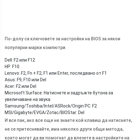
По-долу са ключовете за настройки на BIOS за някои
популярни марки компютри.
Dell: F2 или F12
HP: F10
Lenovo: F2, Fn + F2, F1 или Enter, последвано от F1
Asus: F9, F10 или Del
Acer: F2 или Del
Microsoft Surface: Натиснете и задръжте бутона за
увеличаване на звука
Samsung/Toshiba/Intel/ASRock/Origin PC: F2
MSI/Gigabyte/EVGA/Zotac/BIOStar: Del
И все пак, ако все още не знаете кой клавиш да натиснете,
не се притеснявайте, има няколко други общи метода,
които могат да ви помогнат да влезете в настройките на