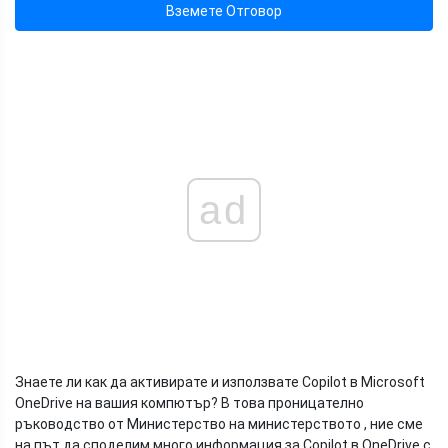
Вземете Отговор
ad
Знаете ли как да активирате и използвате Copilot в Microsoft
OneDrive на вашия компютър? В това проницателно
ръководство от Министерство на министерството , ние сме
на път да споделим много информация за Copilot в OneDrive с