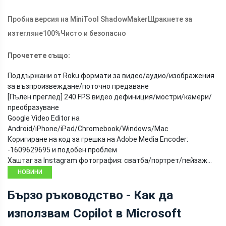
Пробна версия на MiniTool ShadowMaker
Щракнете за
изтегляне
100%
Чисто и безопасно
Прочетете също:
Поддържани от Roku формати за видео/аудио/изображения
за възпроизвеждане/поточно предаване
[Пълен преглед] 240 FPS видео дефиниция/мостри/камери/
преобразуване
Google Video Editor на
Android/iPhone/iPad/Chromebook/Windows/Mac
Коригиране на код за грешка на Adobe Media Encoder:
-1609629695 и подобен проблем
Хаштаг за Instagram фотография: сватба/портрет/пейзаж…
НОВИНИ
Бързо ръководство - Как да
използвам Copilot в Microsoft