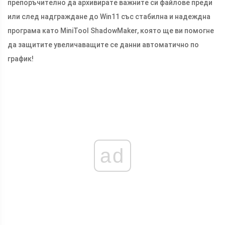
препоръчително да архивирате важните си файлове преди
или след надграждане до Win11 със стабилна и надеждна
програма като MiniTool ShadowMaker, която ще ви помогне
да защитите увеличаващите се данни автоматично по
график!
ad