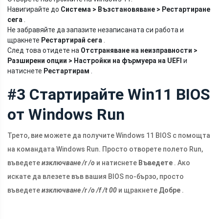
Навигирайте до
Система > Възстановяване > Рестартиране
сега
.
Не забравяйте да запазите незаписаната си работа и
щракнете
Рестартирай сега
.
След това отидете на
Отстраняване на неизправности >
Разширени опции > Настройки на фърмуера на UEFI
и
натиснете
Рестартирам
.
#3 Стартирайте Win11 BIOS
от Windows Run
Трето, вие можете да получите Windows 11 BIOS с помощта
на командата Windows Run. Просто отворете полето Run,
въведете
изключване /r /o
и натиснете
Въведете
. Ако
искате да влезете във вашия BIOS по-бързо, просто
въведете
изключване /r /o
/f /t 00
и щракнете
Добре
.