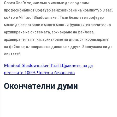
Освен OneDrive, ние също искаме да споделим
професионалист Софтуер за архивиране на компютър С вас,
който е Minitool Shadowmaker. Този безплатен софтуер
може да се похвали с много мощни функции, включително
архивиране на системата, архивиране на файлове,
архивиране на папки, архивиране на дяла, синхронизиране
на файлове, клониране на дискове и други. Заслужава си да
опитате!
Minitool Shadowmaker Trial
Щракнете, за да
изтеглите
100%
Чисто и безопасно
Окончателни думи