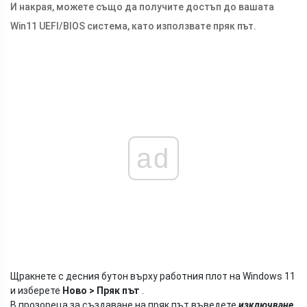
И накрая, можете също да получите достъп до вашата
Win11 UEFI/BIOS система, като използвате пряк път.
ad
Щракнете с десния бутон върху работния плот на Windows 11
и изберете
Ново > Пряк път
.
В прозореца за създаване на пряк път въведете
изключване