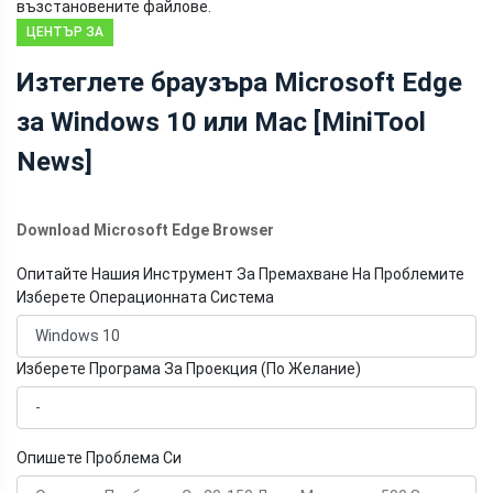
възстановените файлове.
ЦЕНТЪР ЗА
НОВИНИ НА
Изтеглете браузъра Microsoft Edge
MINITOOL
за Windows 10 или Mac [MiniTool
News]
Download Microsoft Edge Browser
Опитайте Нашия Инструмент За Премахване На Проблемите
Изберете Операционната Система
Изберете Програма За Проекция (По Желание)
Опишете Проблема Си