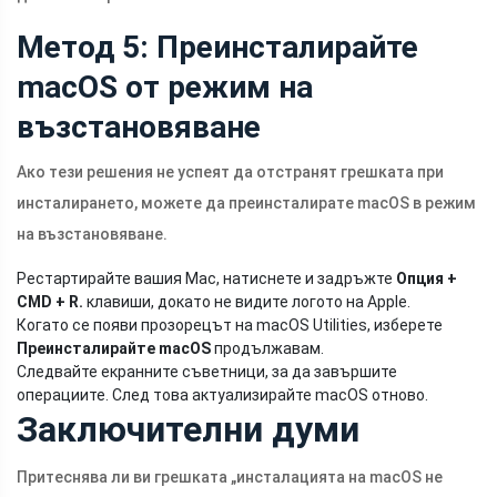
Метод 5: Преинсталирайте
macOS от режим на
възстановяване
Ако тези решения не успеят да отстранят грешката при
инсталирането, можете да преинсталирате macOS в режим
на възстановяване.
Рестартирайте вашия Mac, натиснете и задръжте
Опция +
CMD + R.
клавиши, докато не видите логото на Apple.
Когато се появи прозорецът на macOS Utilities, изберете
Преинсталирайте macOS
продължавам.
Следвайте екранните съветници, за да завършите
операциите. След това актуализирайте macOS отново.
Заключителни думи
Притеснява ли ви грешката „инсталацията на macOS не