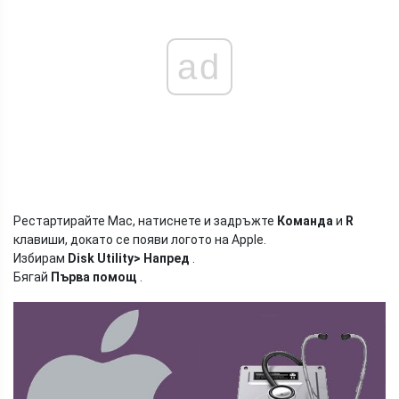
ad
Рестартирайте Mac, натиснете и задръжте
Команда
и
R
клавиши, докато се появи логото на Apple.
Избирам
Disk Utility> Напред
.
Бягай
Първа помощ
.