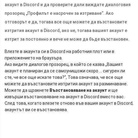
акаунт в Discord и да проверите дали виждате диалоговия
прозорец „Профилът е насрочен за изтриване“. Ако
отговорът е да, тогава все още можете да възстановите
изтрития акаунт в Discord, ако не, тогава вашият акаунт е
изтрит за постоянно и вече не може да бъде възстановен.
Влезте в акаунта си в Discord на работния плот или в
приложението на браузъра.
Ако видите диалогов прозорец, в който се казва „Вашият
акаунт е планиран да се самоунищожи скоро ... сигурен ли
сте, че все още искате това?“, Това означава, че все още
можете да възстановите изтрития акаунт за разминаване.
Можете да щракнете
Възстановяване на акаунт
и ще
извърши възстановяване на акаунт в Discord вместо вас.
След това, когато влезете отново във вашия акаунт в Discord,
акаунтът ви се възстановява.