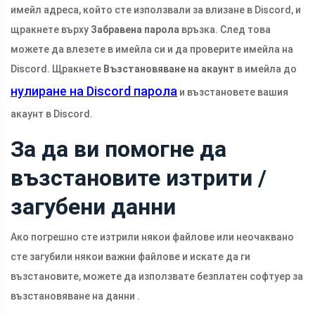
имейл адреса, който сте използвали за влизане в Discord, и
щракнете върху
Забравена парола
връзка. След това
можете да влезете в имейла си и да проверите имейла на
Discord. Щракнете
Възстановяване на акаунт
в имейла до
нулиране на Discord парола
и възстановете вашия
акаунт в Discord.
За да ви помогне да
възстановите изтрити /
загубени данни
Ако погрешно сте изтрили някои файлове или неочаквано
сте загубили някои важни файлове и искате да ги
възстановите, можете да използвате безплатен софтуер за
възстановяване на данни .