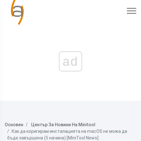
ad
Основен
Център За Новини На Minitool
Как да коригирам инсталацията на macOS не можа да
бъде завършена (5 начина) [MiniTool News]