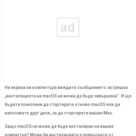
ad
На екрана на компютъра виждате съобщението за грешка
„инсталацията на macOS не можа да бъде завършена“. И ще
бъдете помолени да стартирате отново macOS или да
използвате друг диск, за да стартирате вашия Mac.
Защо macOS не може да бъде инсталиран на вашия
компютър? Може би инсталацията е прекъсната от