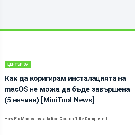
ЦЕНТЪР ЗА
НОВИНИ НА
Как да коригирам инсталацията на
MINITOOL
macOS не можа да бъде завършена
(5 начина) [MiniTool News]
How Fix Macos Installation Couldn T Be Completed