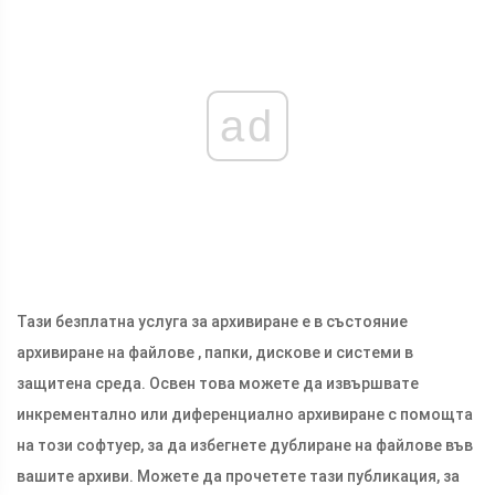
ad
Тази безплатна услуга за архивиране е в състояние
архивиране на файлове , папки, дискове и системи в
защитена среда. Освен това можете да извършвате
инкрементално или диференциално архивиране с помощта
на този софтуер, за да избегнете дублиране на файлове във
вашите архиви. Можете да прочетете тази публикация, за