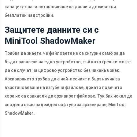
капацитет за възстановяване на данни и доживотни
безплатни надстройки.
Защитете данните си с
MiniTool ShadowMaker
Трябва да знаете, че файловете не са сигурни само за да
бъдат запазени на едно устройство, тъй като грешки могат
да се случат на цифрово устройство без никакъв знак.
Архивирането трябва да е най-лесният и бърз начин за
възстановяване на изгубени файлове, докато повечето
хора не са свикнали да архивират файлове. Тук бих искал да
споделя с вас надежден софтуер за архивиране, MiniTool
ShadowMaker .