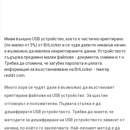
Имам външно USB устройство, което е частично криптирано
(по-малко от 5%) от BitLocker и се чудя дали по някакъв начин
е възможно да извлека некриптираните данни. Устройството
съдържа предимно малки файлове - документи, снимки и т.н.
Трябва да спомена, че загубих паролата и цялата
информация за възстановяване на BitLocker. - пингер
reddit.com
Много хора се чудят дали е възможно да възстановят
криптирани файлове на USB устройство. За щастие
отговорът е положителен. Първата стъпка е да
дешифрирате USB устройството. Трябва да знаете, че
методите за дешифриране на USB устройството зависят от
начина, по който го заключвате. Най-лесният метод е да