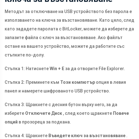
Методът за отключване на USB устройството без парола е
използването на ключа за възстановяване. Като цяло, след
като зададете паролата с BitLocker, можете да изберете да
запазите файла с ключ за възстановяване. Ако файлът
остане на вашето устройство, можете да работите със
стъпките по-долу.
Стъпка 1: Натиснете
Win + E
за да отворите File Explorer.
Стъпка 2: Преминете към
Този компютър
опция в левия
панел и намерете шифрованото USB устройство.
Стъпка 3: Щракнете с десния бутон върху него, за да
изберете
Отключете Диск
, след което щракнете
Повече
опций
в прозореца за подкана.
Стъпка 4: Щракнете
Въведете ключ за възстановяване
.