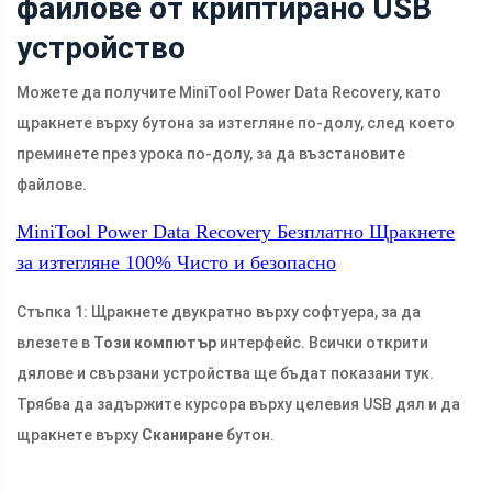
файлове от криптирано USB
устройство
Можете да получите MiniTool Power Data Recovery, като
щракнете върху бутона за изтегляне по-долу, след което
преминете през урока по-долу, за да възстановите
файлове.
MiniTool Power Data Recovery Безплатно
Щракнете
за изтегляне
100%
Чисто и безопасно
Стъпка 1: Щракнете двукратно върху софтуера, за да
влезете в
Този компютър
интерфейс. Всички открити
дялове и свързани устройства ще бъдат показани тук.
Трябва да задържите курсора върху целевия USB дял и да
щракнете върху
Сканиране
бутон.