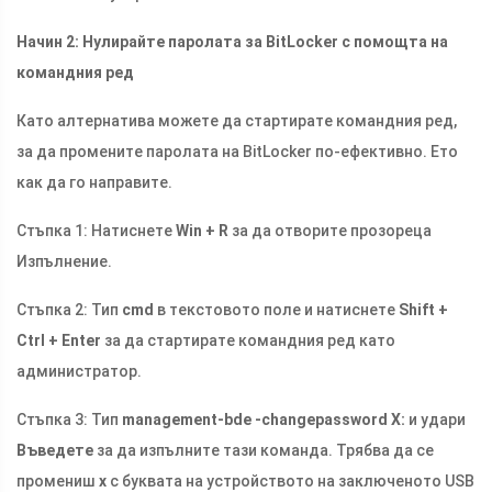
Начин 2: Нулирайте паролата за BitLocker с помощта на
командния ред
Като алтернатива можете да стартирате командния ред,
за да промените паролата на BitLocker по-ефективно. Ето
как да го направите.
Стъпка 1: Натиснете
Win + R
за да отворите прозореца
Изпълнение.
Стъпка 2: Тип
cmd
в текстовото поле и натиснете
Shift +
Ctrl + Enter
за да стартирате командния ред като
администратор.
Стъпка 3: Тип
management-bde -changepassword X:
и удари
Въведете
за да изпълните тази команда. Трябва да се
промениш
х
с буквата на устройството на заключеното USB