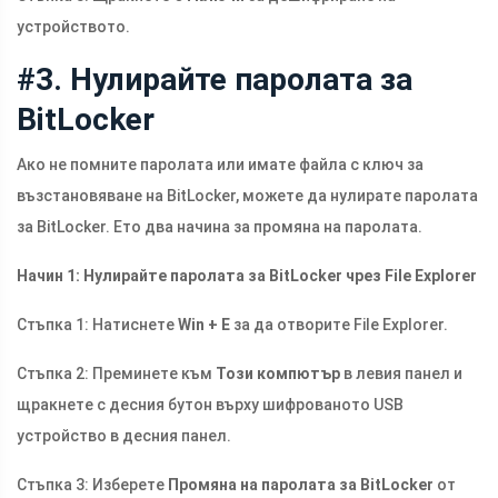
устройството.
#3. Нулирайте паролата за
BitLocker
Ако не помните паролата или имате файла с ключ за
възстановяване на BitLocker, можете да нулирате паролата
за BitLocker. Ето два начина за промяна на паролата.
Начин 1: Нулирайте паролата за BitLocker чрез File Explorer
Стъпка 1: Натиснете
Win + E
за да отворите File Explorer.
Стъпка 2: Преминете към
Този компютър
в левия панел и
щракнете с десния бутон върху шифрованото USB
устройство в десния панел.
Стъпка 3: Изберете
Промяна на паролата за BitLocker
от