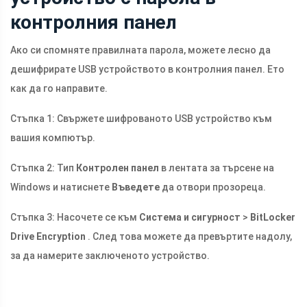
контролния панел
Ако си спомняте правилната парола, можете лесно да
дешифрирате USB устройството в контролния панел. Ето
как да го направите.
Стъпка 1: Свържете шифрованото USB устройство към
вашия компютър.
Стъпка 2: Тип
Контролен панел
в лентата за търсене на
Windows и натиснете
Въведете
да отвори прозореца.
Стъпка 3: Насочете се към
Система и сигурност
>
BitLocker
Drive Encryption
. След това можете да превъртите надолу,
за да намерите заключеното устройство.