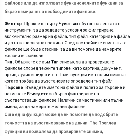
файлове или да използвате функционалните функции за
бързо намиране на необходимите файлове.
Филтър
: Щракнете върху
Чувствах
r бутон на лентата с
инструменти, за да зададете условия за филтриране,
включително размер на файла, тип файл, категория на файла
и дата на последна промяна. След настройките списъкът с
файлове ще бъде стеснен, за да ви помогне да намерите
желаните файлове.
Тип
: Обърнете се към
Тип
списък, за да проверявате
файлове според техните типове, като картина, документ,
архив, аудио и видео и т.н. Тази функция има голям смисъл,
когато трябва да възстановите определен тип файл.
Търсене
: Въведете името на файла в полето за търсене и
натиснете
Въведете
за бързо филтриране на
съответстващи файлове. Налични са частични или пълни
имена, за да намерите желани файлове.
Още една функция може да ви помогне да подобрите
точността на възстановяване на данни. The
Преглед
функция ви позволява да проверявате снимки,