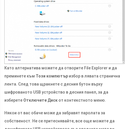
Като алтернатива можете да отворите File Explorer и да
преминете към
Този компютър
избор в лявата странична
лента. След това щракнете с десния бутон върху
шифрованото USB устройство в десния панел, за да
изберете
Отключете Диск
от контекстното меню.
Някои от вас обаче може да забравят паролата за
собственост. Не се притеснявайте, все още можете да
дешифрирате USB устройството със следните методи.