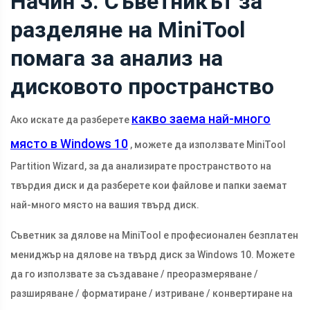
Начин 3. Съветникът за
разделяне на MiniTool
помага за анализ на
дисковото пространство
какво заема най-много
Ако искате да разберете
място в Windows 10
, можете да използвате MiniTool
Partition Wizard, за да анализирате пространството на
твърдия диск и да разберете кои файлове и папки заемат
най-много място на вашия твърд диск.
Съветник за дялове на MiniTool е професионален безплатен
мениджър на дялове на твърд диск за Windows 10. Можете
да го използвате за създаване / преоразмеряване /
разширяване / форматиране / изтриване / конвертиране на