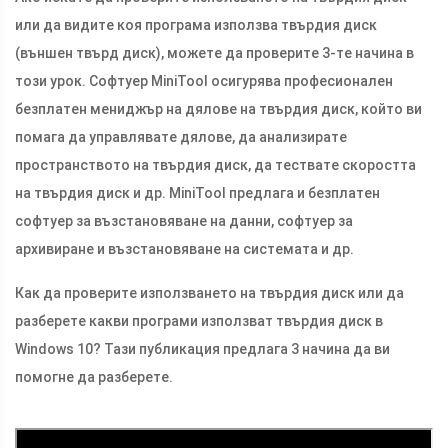
или да видите коя програма използва твърдия диск
(външен твърд диск), можете да проверите 3-те начина в
този урок. Софтуер MiniTool осигурява професионален
безплатен мениджър на дялове на твърдия диск, който ви
помага да управлявате дялове, да анализирате
пространството на твърдия диск, да тествате скоростта
на твърдия диск и др. MiniTool предлага и безплатен
софтуер за възстановяване на данни, софтуер за
архивиране и възстановяване на системата и др.
Как да проверите използването на твърдия диск или да
разберете какви програми използват твърдия диск в
Windows 10? Тази публикация предлага 3 начина да ви
помогне да разберете.