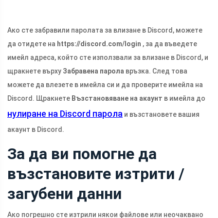
Ако сте забравили паролата за влизане в Discord, можете
да отидете на
https://discord.com/login
, за да въведете
имейл адреса, който сте използвали за влизане в Discord, и
щракнете върху
Забравена парола
връзка. След това
можете да влезете в имейла си и да проверите имейла на
Discord. Щракнете
Възстановяване на акаунт
в имейла до
нулиране на Discord парола
и възстановете вашия
акаунт в Discord.
За да ви помогне да
възстановите изтрити /
загубени данни
Ако погрешно сте изтрили някои файлове или неочаквано