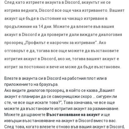
След като изтриете акаунта в Discord, акаунтът не се
изтрива веднага, Discord все още чака изтриването. Вашият
акаунт ще бъде в състояние на чакащо изтриване в
продължение на 14 дни. Можете да влезете във вашия
акаунт в Discord и да проверите дали виждате диалоговия
прозорец „Профилът е насрочен за изтриване“. Ако
отговорът е да, тогава все още можете да възстановите
изтрития акаунт в Discord, ако не, тогава вашият акаунт е
изтрит за постоянно и вече не може да бъде възстановен.
Влезте в акаунта си в Discord на работния плот или в
приложението на браузъра.
Ако видите диалогов прозорец, в който се казва „Вашият
акаунт е планиран да се самоунищожи скоро ... сигурен ли
сте, че все още искате това?“, Това означава, че все още
можете да възстановите изтрития акаунт за разминаване.
Можете да щракнете
Възстановяване на акаунт
и ще
извърши възстановяване на акаунт в Discord вместо вас.
След това, когато влезете отново във вашия акаунт в Discord,