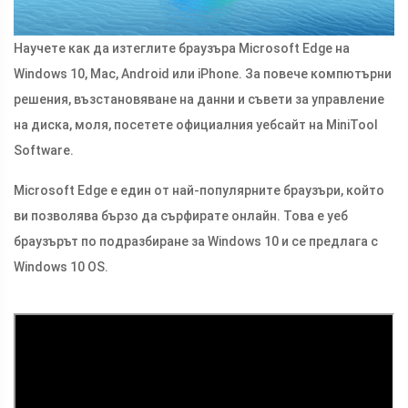
Научете как да изтеглите браузъра Microsoft Edge на
Windows 10, Mac, Android или iPhone. За повече компютърни
решения, възстановяване на данни и съвети за управление
на диска, моля, посетете официалния уебсайт на MiniTool
Software.
Microsoft Edge е един от най-популярните браузъри, който
ви позволява бързо да сърфирате онлайн. Това е уеб
браузърът по подразбиране за Windows 10 и се предлага с
Windows 10 OS.