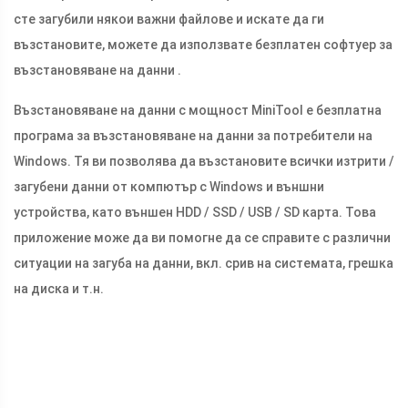
сте загубили някои важни файлове и искате да ги
възстановите, можете да използвате безплатен софтуер за
възстановяване на данни .
Възстановяване на данни с мощност MiniTool е безплатна
програма за възстановяване на данни за потребители на
Windows. Тя ви позволява да възстановите всички изтрити /
загубени данни от компютър с Windows и външни
устройства, като външен HDD / SSD / USB / SD карта. Това
приложение може да ви помогне да се справите с различни
ситуации на загуба на данни, вкл. срив на системата, грешка
на диска и т.н.