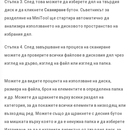
Стъпка 3. След това можете да изберете дял на твърдия
диск и да кликнете
Сканиране
бутон. Съветникът за
разделяне на MiniTool ще стартира автоматично да
анализира използването на дисковото пространство на
избрания дял.
Стъпка 4. След завършване на процеса на сканиране
можете да проверите всички файлове в дисковия дял чрез
изглед на дърво, изглед на файл или изглед на папка.
Можете да видите процента на използване на диска,
размера на файла, броя на елементите в определена папка
и др. Можете да щракнете върху всеки раздел на
категория, за да покажете всички елементи в низходящ или
възходящ ред. Можете също да щракнете с десния бутон
на мишката върху която и да е ненужна папка и да изберете
Изтриване, за да я изтриете директно от твърдия диск, за