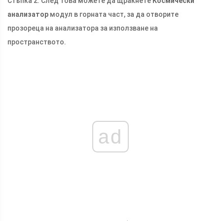
Стъпка 2. След това можете да щракнете
Космически
анализатор
модул в горната част, за да отворите
прозореца на анализатора за използване на
пространството.
ad