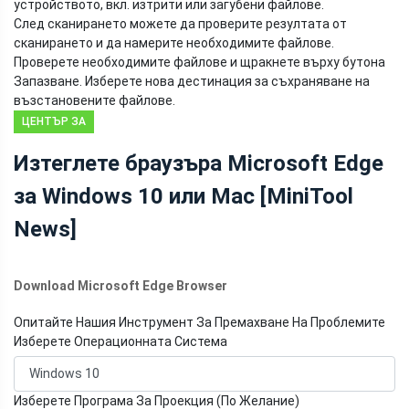
устройството, вкл. изтрити или загубени файлове.
След сканирането можете да проверите резултата от
сканирането и да намерите необходимите файлове.
Проверете необходимите файлове и щракнете върху бутона
Запазване. Изберете нова дестинация за съхраняване на
възстановените файлове.
ЦЕНТЪР ЗА
НОВИНИ НА
Изтеглете браузъра Microsoft Edge
MINITOOL
за Windows 10 или Mac [MiniTool
News]
Download Microsoft Edge Browser
Опитайте Нашия Инструмент За Премахване На Проблемите
Изберете Операционната Система
Изберете Програма За Проекция (По Желание)