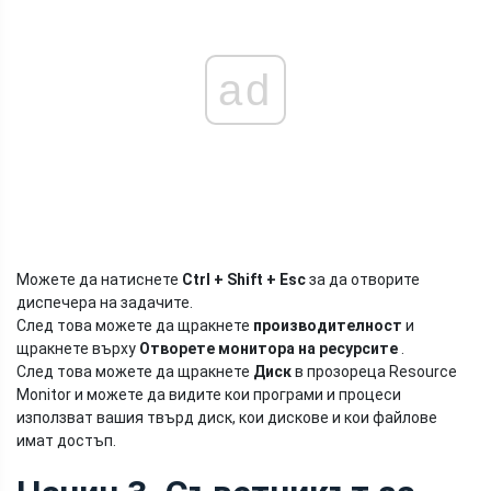
ad
Можете да натиснете
Ctrl + Shift + Esc
за да отворите
диспечера на задачите.
След това можете да щракнете
производителност
и
щракнете върху
Отворете монитора на ресурсите
.
След това можете да щракнете
Диск
в прозореца Resource
Monitor и можете да видите кои програми и процеси
използват вашия твърд диск, кои дискове и кои файлове
имат достъп.