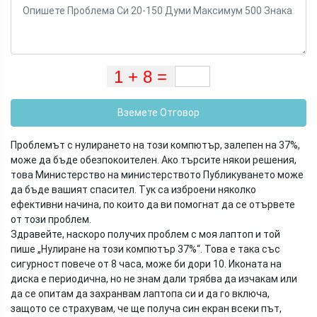
Вземете Отговор
Проблемът с нулирането на този компютър, залепен на 37%,
може да бъде обезпокоителен. Ако търсите някои решения,
това Министерство на министерството Публикуването може
да бъде вашият спасител. Тук са изброени няколко
ефективни начина, по които да ви помогнат да се отървете
от този проблем.
Здравейте, наскоро получих проблем с моя лаптоп и той
пише „Нулиране на този компютър 37%“. Това е така със
сигурност повече от 8 часа, може би дори 10. Иконата на
диска е периодична, но не знам дали трябва да изчакам или
да се опитам да захранвам лаптопа си и да го включа,
защото се страхувам, че ще получа син екран всеки път,