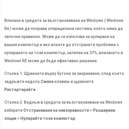
Влизане в средата за възстановяване на Windows ( Windows
Re ) може да поправи операционна система, която няма да
започне правилно. Може да се използва за нулиране на
вашия компютър и ако искате да отстраните проблема с
нулирането на този компютър, залепен на 37%, влизането в
Windows RE може да бъде ефективно решение.
Стъпка 1: Щракнете върху бутона за захранване, след което
задръжте надолу
Смяна
клавиш и щракнете
Рестартирайте
.
Стъпка 2: Веднъж в средата за възстановяване на Windows
изберете
Отстраняване на неизправности
>
Разширени
опции
>
Нулирайте този компютър
.