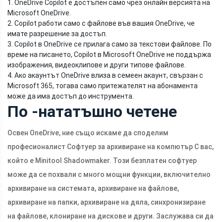
1. OneDrive Copilot е достъпен само чрез онлайн версията на
Microsoft OneDrive.
2. Copilot работи само с файлове във вашия OneDrive, че
имате разрешение за достъп.
3. Copilot в OneDrive се прилага само за текстови файлове. По
време на писането, Copilot в Microsoft OneDrive не поддържа
изображения, видеоклипове и други типове файлове.
4. Ако акаунтът OneDrive влиза в семеен акаунт, свързан с
Microsoft 365, тогава само притежателят на абонамента
може да има достъп до инструмента.
По -нататъшно четене
Освен OneDrive, ние също искаме да споделим
професионалист Софтуер за архивиране на компютър С вас,
който е Minitool Shadowmaker. Този безплатен софтуер
може да се похвали с много мощни функции, включително
архивиране на системата, архивиране на файлове,
архивиране на папки, архивиране на дяла, синхронизиране
на файлове, клониране на дискове и други. Заслужава си да