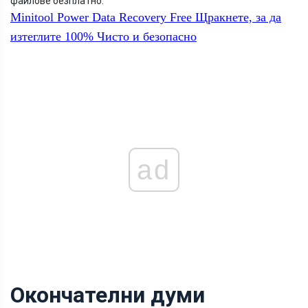
файлове безплатно.
Minitool Power Data Recovery Free
Щракнете, за да
изтеглите
100%
Чисто и безопасно
ad
Окончателни думи