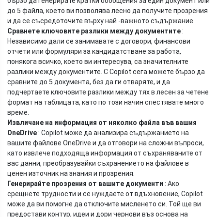
бързо да генерирате кратки обобщения за един документ или
до 5 файла, което ви позволява лесно да получите прозрения
и да се съсредоточите върху най -важното съдържание.
Сравнете ключовите разлики между документите
:
Независимо дали се занимавате с договори, финансови
отчети или формуляри за кандидатстване за работа,
понякога всичко, което ви интересува, са значителните
разлики между документите. С Copilot сега можете бързо да
сравните до 5 документа, без да ги отваряте, и да
подчертаете ключовите разлики между тях в лесен за четене
формат на таблицата, като по този начин спестявате много
време.
Извличане на информация от няколко файла във вашия
OneDrive
: Copilot може да анализира съдържанието на
вашите файлове OneDrive и да отговори на сложни въпроси,
като извлече подходяща информация от съхраняваните от
вас данни, преобразувайки съхранението на файлове в
ценен източник на знания и прозрения.
Генерирайте прозрения от вашите документи
: Ако
срещнете трудности и се нуждаете от вдъхновение, Copilot
може да ви помогне да отключите мисленето си. Той ще ви
предостави контур, идеи и дори чернови въз основа на