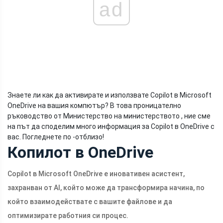
ad
Знаете ли как да активирате и използвате Copilot в Microsoft
OneDrive на вашия компютър? В това проницателно
ръководство от Министерство на министерството , ние сме
на път да споделим много информация за Copilot в OneDrive с
вас. Погледнете по -отблизо!
Копилот в OneDrive
Copilot в Microsoft OneDrive е иновативен асистент,
захранван от AI, който може да трансформира начина, по
който взаимодействате с вашите файлове и да
оптимизирате работния си процес.