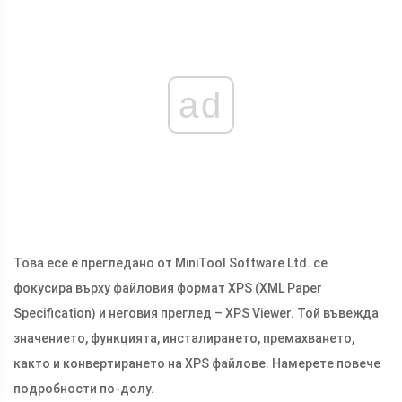
ad
Това есе е прегледано от MiniTool Software Ltd. се
фокусира върху файловия формат XPS (XML Paper
Specification) и неговия преглед – XPS Viewer. Той въвежда
значението, функцията, инсталирането, премахването,
както и конвертирането на XPS файлове. Намерете повече
подробности по-долу.