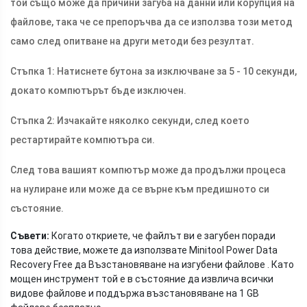
той също може да причини загуба на данни или корупция на
файлове, така че се препоръчва да се използва този метод
само след опитване на други методи без резултат.
Стъпка 1: Натиснете бутона за изключване за 5 - 10 секунди,
докато компютърът бъде изключен.
Стъпка 2: Изчакайте няколко секунди, след което
рестартирайте компютъра си.
След това вашият компютър може да продължи процеса
на нулиране или може да се върне към предишното си
състояние.
Съвети:
Когато откриете, че файлът ви е загубен поради
това действие, можете да използвате Minitool Power Data
Recovery Free да Възстановяване на изгубени файлове . Като
мощен инструмент той е в състояние да извлича всички
видове файлове и поддържа възстановяване на 1 GB