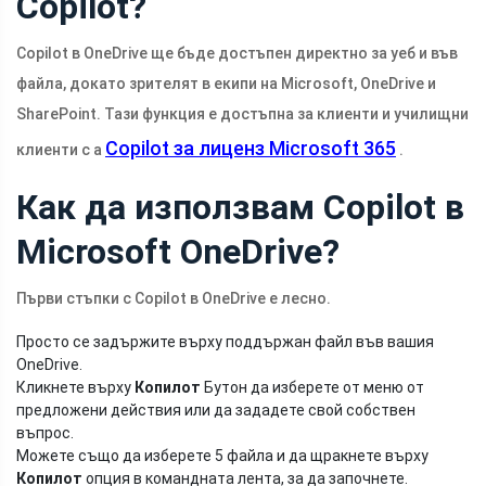
Copilot?
Copilot в OneDrive ще бъде достъпен директно за уеб и във
файла, докато зрителят в екипи на Microsoft, OneDrive и
SharePoint. Тази функция е достъпна за клиенти и училищни
Copilot за лиценз Microsoft 365
клиенти с a
.
Как да използвам Copilot в
Microsoft OneDrive?
Първи стъпки с Copilot в OneDrive е лесно.
Просто се задържите върху поддържан файл във вашия
OneDrive.
Кликнете върху
Копилот
Бутон да изберете от меню от
предложени действия или да зададете свой собствен
въпрос.
Можете също да изберете 5 файла и да щракнете върху
Копилот
опция в командната лента, за да започнете.