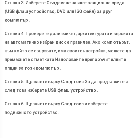
Стъпка 3: Изберете
Създаване на инсталационна среда
(USB флаш устройство, DVD или ISO файл) за друг
компютър
.
Стъпка 4: Проверете дали езикът, архитектурата и версията
на автоматично избран диск е правилен. Ако компютърът,
към който се свързвате, има своите настройки, можете да
премахнете отметката
Използвайте препоръчителните
опции за този компютър
.
Стъпка 5: Щракнете върху
След това
За да продължите и
след това изберете
USB флаш устройство
.
Стъпка 6: Щракнете върху
След това
и изберете
подвижното устройство.