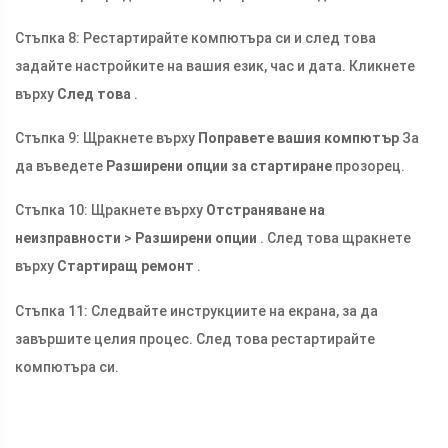
Стъпка 8: Рестартирайте компютъра си и след това
задайте настройките на вашия език, час и дата. Кликнете
върху
След това
.
Стъпка 9: Щракнете върху
Поправете вашия компютър
За
да въведете
Разширени опции за стартиране
прозорец.
Стъпка 10: Щракнете върху
Отстраняване на
неизправности
>
Разширени опции
. След това щракнете
върху
Стартиращ ремонт
.
Стъпка 11: Следвайте инструкциите на екрана, за да
завършите целия процес. След това рестартирайте
компютъра си.