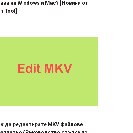
ава на Windows и Mac? [Новини от
niTool]
ак да редактирате MKV файлове
езплатно (Ръководство стъпка по