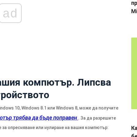
пр
ad
Mi
ашия компютър. Липсва
тройството
dows 10, Windows 8.1 или Windows 8, може да получите
тър трябва да бъде поправен
. За да разрешите
К
 за опресняване или нулиране на вашия компютър:
б