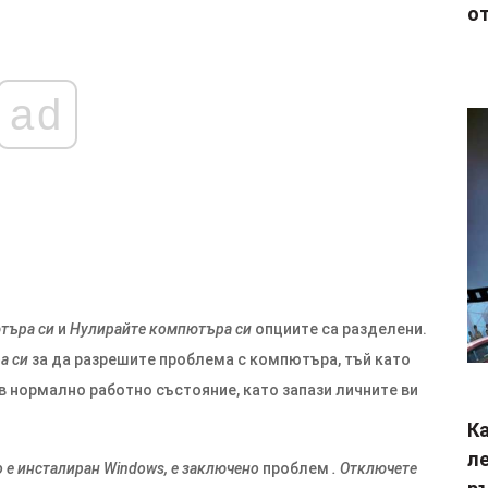
от
ad
търа си
и
Нулирайте компютъра си
опциите са разделени.
а си
за да разрешите проблема с компютъра, тъй като
в нормално работно състояние, като запази личните ви
Ка
ле
о е инсталиран Windows, е заключено
проблем
. Отключете