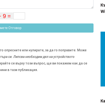
Къ
Wi
мете Отговор
го опресните или нулирате, за да го поправите. Може
търа си. Липсва необходим дял на устройството
айте се върху този въпрос, ще ви покажем как да се
чини в тази публикация.
К