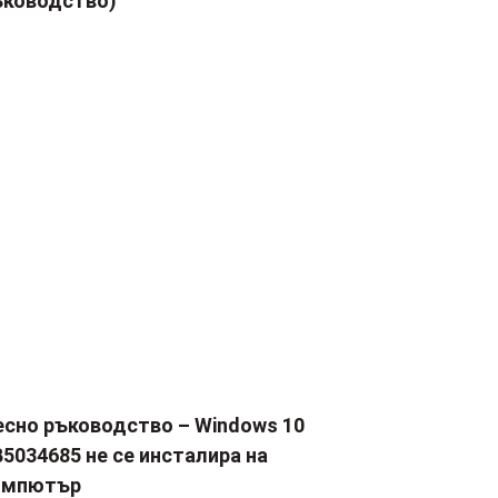
ъководство)
есно ръководство – Windows 10
5034685 не се инсталира на
омпютър