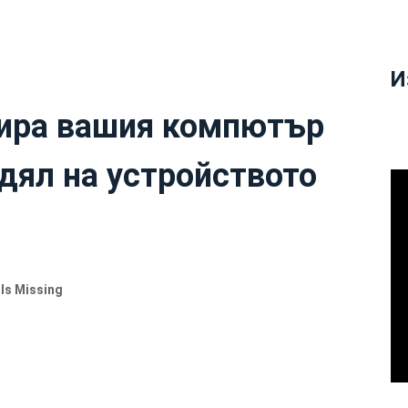
И
лира вашия компютър
дял на устройството
 Is Missing