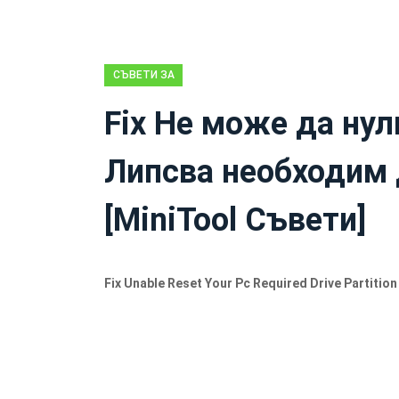
СЪВЕТИ ЗА
ВЪЗСТАНОВЯВАНЕ
Fix Не може да ну
НА ДАННИ
Липсва необходим 
[MiniTool Съвети]
Fix Unable Reset Your Pc Required Drive Partition