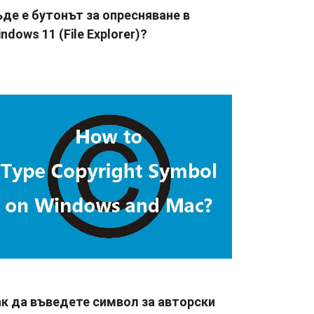
де е бутонът за опресняване в
ndows 11 (File Explorer)?
ак да въведете символ за авторски