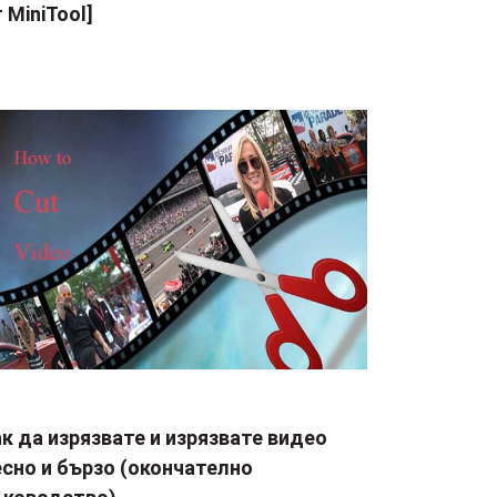
 MiniTool]
к да изрязвате и изрязвате видео
сно и бързо (окончателно