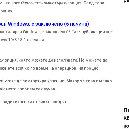
р
решка чрез
Опреснете компютъра си
опция. След това
опция.
ран Windows, е заключено (6 начина)
 инсталиран Windows, е заключено“? Тази публикация ще
s 10/8 / 8.1 с лекота.
си
опция, която можете да използвате. Но можете да
махнете всичко по време на операционния процес.
и може да се стартира успешно. Макар че това е малко
ойството
проблем се случва.
а видите грешката, както следва:
Л
KB
к