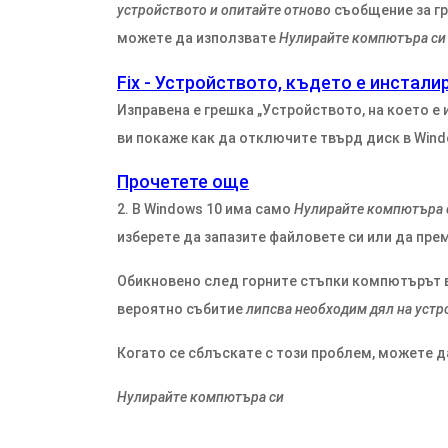
устройството и опитайте отново
съобщение за г
можете да използвате
Нулирайте компютъра си
Fix - Устройството, където е инстали
Изправена е грешка „Устройството, на което е
ви покаже как да отключите твърд диск в Window
Прочетете още
2. В Windows 10 има само
Нулирайте компютъра 
изберете да запазите файловете си или да пре
Обикновено след горните стъпки компютърът в
вероятно събитие
липсва необходим дял на устр
Когато се сблъскате с този проблем, можете д
Нулирайте компютъра си