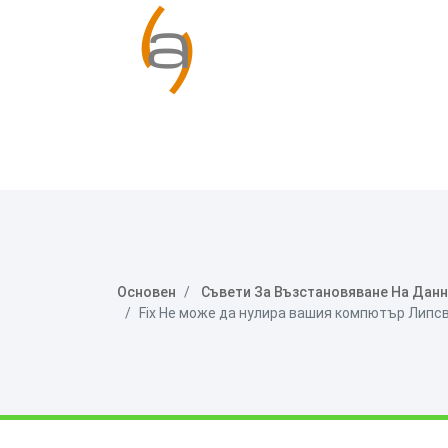
Основен
Съвети За Възстановяване На Дан
Fix Не може да нулира вашия компютър Липсв