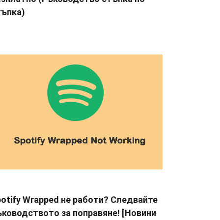
тъпка)
otify Wrapped не работи? Следвайте
ъководството за поправяне! [Новини