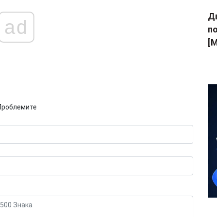
Дв
ad
п
[M
Проблемите