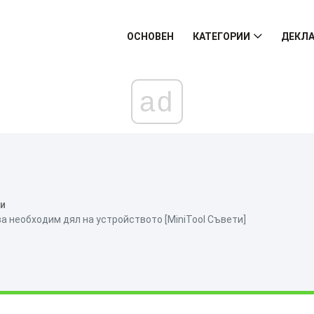
ОСНОВЕН
КАТЕГОРИИ
ДЕКЛА
ad
ни
а необходим дял на устройството [MiniTool Съвети]