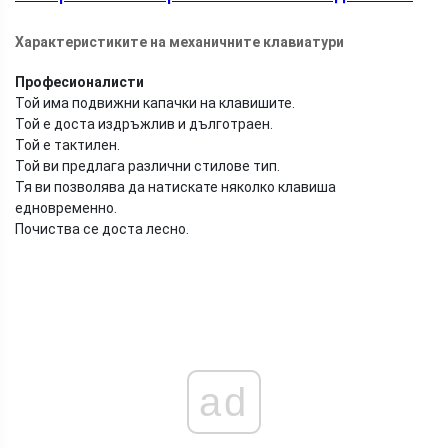
Характеристиките на механичните клавиатури
Професионалисти
Той има подвижни капачки на клавишите.
Той е доста издръжлив и дълготраен.
Той е тактилен.
Той ви предлага различни стилове тип.
Тя ви позволява да натискате няколко клавиша
едновременно.
Почиства се доста лесно.
ad