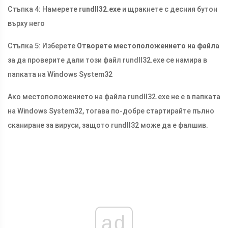
Стъпка 4: Намерете
rundll32.exe
и щракнете с десния бутон
върху него
Стъпка 5: Изберете
Отворете местоположението на файла
за да проверите дали този файл rundll32.exe се намира в
папката на Windows System32
Ако местоположението на файла rundll32.exe не е в папката
на Windows System32, тогава по-добре стартирайте пълно
сканиране за вируси, защото rundll32 може да е фалшив.
ad