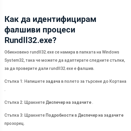
Как да идентифицирам
фалшиви процеси
Rundll32.exe?
Обикновено rundll32.exe се намира в папката на Windows
System32, така че можете да адаптирате следните стъпки,
за да проверите дали rundll32.exe е фалшив.
Стъпка 1: Напишете
задача
в полето за търсене до Кортана
.
Стъпка 2: Щракнете
Диспечер на задачите
.
Стъпка 3: Щракнете
Подробности
в
Диспечер на задачите
прозорец.