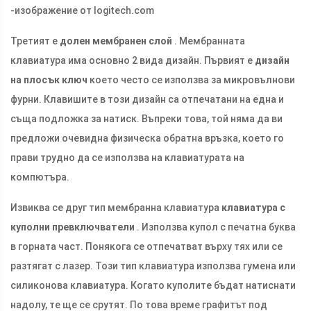
-изображение от logitech.com
Третият е
долен мембранен слой
. Мембранната
клавиатура има основно 2 вида дизайн. Първият е
дизайн
на плосък ключ
което често се използва за микровълнови
фурни. Клавишите в този дизайн са отпечатани на една и
съща подложка за натиск. Въпреки това, той няма да ви
предложи очевидна физическа обратна връзка, което го
прави трудно да се използва на клавиатурата на
компютъра.
Извиква се друг тип мембранна клавиатура
клавиатура с
куполни превключватели
. Използва купол с печатна буква
в горната част. Понякога се отпечатват върху тях или се
разтягат с лазер. Този тип клавиатура използва гумена или
силиконова клавиатура. Когато куполите бъдат натиснати
надолу, те ще се срутят. По това време графитът под