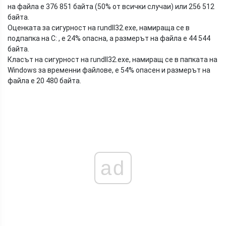
на файла е 376 851 байта (50% от всички случаи) или 256 512
байта.
Оценката за сигурност на rundll32.exe, намираща се в
подпапка на C: , е 24% опасна, а размерът на файла е 44 544
байта.
Класът на сигурност на rundll32.exe, намиращ се в папката на
Windows за временни файлове, е 54% опасен и размерът на
файла е 20 480 байта.
ad