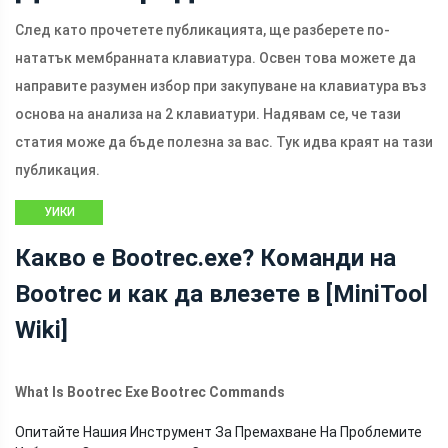
След като прочетете публикацията, ще разберете по-
нататък мембранната клавиатура. Освен това можете да
направите разумен избор при закупуване на клавиатура въз
основа на анализа на 2 клавиатури. Надявам се, че тази
статия може да бъде полезна за вас. Тук идва краят на тази
публикация.
УИКИ
БИБЛИОТЕКА
Какво е Bootrec.exe? Команди на
НА MINITOOL
Bootrec и как да влезете в [MiniTool
Wiki]
What Is Bootrec Exe Bootrec Commands
Опитайте Нашия Инструмент За Премахване На Проблемите