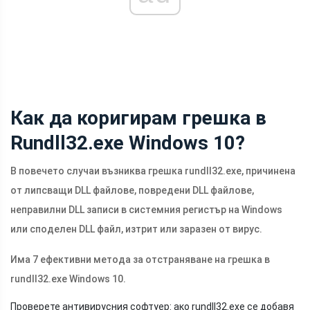
Как да коригирам грешка в
Rundll32.exe Windows 10?
В повечето случаи възниква грешка rundll32.exe, причинена
от липсващи DLL файлове, повредени DLL файлове,
неправилни DLL записи в системния регистър на Windows
или споделен DLL файл, изтрит или заразен от вирус.
Има 7 ефективни метода за отстраняване на грешка в
rundll32.exe Windows 10.
Проверете антивирусния софтуер: ако rundll32.exe се добавя