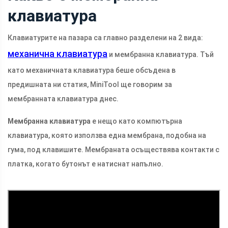
клавиатура
Клавиатурите на пазара са главно разделени на 2 вида:
механична клавиатура
и мембранна клавиатура. Тъй
като механичната клавиатура беше обсъдена в
предишната ни статия, MiniTool ще говорим за
мембранната клавиатура днес.
Мембранна клавиатура
е нещо като компютърна
клавиатура, която използва една мембрана, подобна на
гума, под клавишите. Мембраната осъществява контакти с
платка, когато бутонът е натиснат напълно.