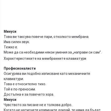
Минуси
Това ви таксува повече пари, отколкото мембрана.
Има силен звук.
Тежко е.
Може да са необходими някои умения за „направи си сам“.
Характеристиките на мембранните клавиатури
Професионалисти
Осигурява ви подобно изписване като механичните
клавиатури.
Това е относително тихо.
Той е по-преносим.
Достъпна е за повечето хора.
Минуси
Чувството за писане не е толкова добро.
Когато не натиснете клавишите докрай, те няма да бъдат