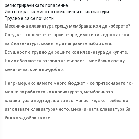
регистрирани като попадение.
Има по-кратък живот от механичните клавиатури.
Трудно е да се почисти.
Механична клавиатура срещу мембрана: коя да изберете?
След като прочетете горните предимства и недостатъци
на 2 клавиатури, можете да направите избор сега.
Всъщност е трудно да решите коя клавиатура да купите.
Няма абсолютен отговор на въпроса - мембрана срещу
механична: кой е по-добър.
Например, ако нямате много бюджет и се притеснявате по-
малко за работата на клавиатурата, мембранната
клавиатура е подходяща за вас. Напротив, ако трябва да
използвате клавиатура често, механичната клавиатура би
била по-добра за вас.