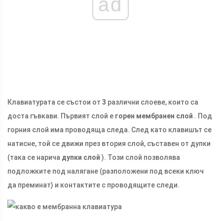
ad
Клавиатурата се състои от
3
различни слоеве, които са
доста гъвкави. Първият слой е
горен мембранен слой
. Под
горния слой има проводяща следа. След като клавишът се
натисне, той се движи през втория слой, съставен от дупки
(така се нарича
дупки слой
). Този слой позволява
подложките под налягане (разположени под всеки ключ
да преминат) и контактите с проводящите следи.