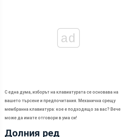
ad
С една дума, изборът на клавиатурата се основава на
вашето търсене и предпочитания. Механична срещу
мембранна клавиатура: кое е подходящо за вас? Вече
може да имате отговори в ума си!
Долния ред