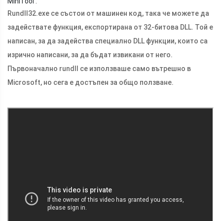
MiniTool .
Rundll32.exe се състои от машинен код, така че можете да
задействате функция, експортирана от 32-битова DLL. Той е
написан, за да задейства специално DLL функции, които са
изрично написани, за да бъдат извикани от него.
Първоначално rundll се използваше само вътрешно в
Microsoft, но сега е достъпен за общо ползване.