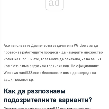
ad
Ако използвате Диспечер на задачите на Windows за да
проверите работещите процеси и да намерите множество
копия на rundll32.exe, това може да означава, че на вашия
компютър има вирус или троянски кон. Но официалният
Windows rundll32.exe е безопасен и няма да навреди на
вашия компютър.
Как да разпознаем
подозрителните варианти?
Оценката за сигурност на rundll32.exe, намираща се в