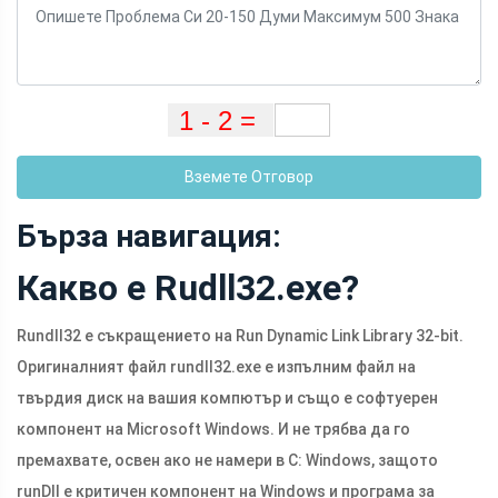
Вземете Отговор
Бърза навигация:
Какво е Rudll32.exe?
Rundll32 е съкращението на Run Dynamic Link Library 32-bit.
Оригиналният файл rundll32.exe е изпълним файл на
твърдия диск на вашия компютър и също е софтуерен
компонент на Microsoft Windows. И не трябва да го
премахвате, освен ако не намери в C: Windows, защото
runDll е критичен компонент на Windows и програма за