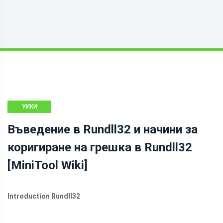
УИКИ
БИБЛИОТЕКА
Въведение в Rundll32 и начини за
НА MINITOOL
коригиране на грешка в Rundll32
[MiniTool Wiki]
Introduction Rundll32