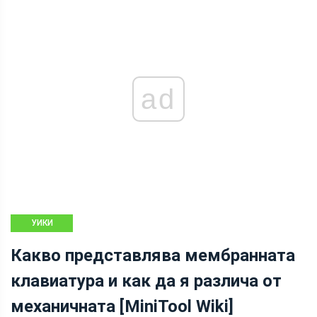
ad
УИКИ
БИБЛИОТЕКА
Какво представлява мембранната
НА MINITOOL
клавиатура и как да я различа от
механичната [MiniTool Wiki]