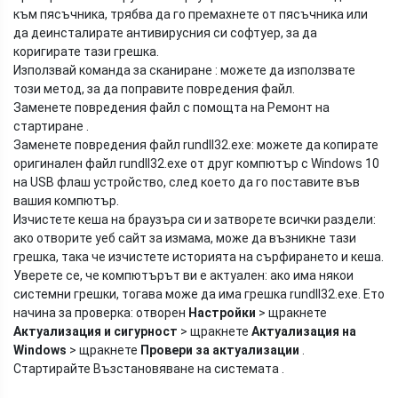
към пясъчника, трябва да го премахнете от пясъчника или
да деинсталирате антивирусния си софтуер, за да
коригирате тази грешка.
Използвай команда за сканиране : можете да използвате
този метод, за да поправите повредения файл.
Заменете повредения файл с помощта на Ремонт на
стартиране .
Заменете повредения файл rundll32.exe: можете да копирате
оригинален файл rundll32.exe от друг компютър с Windows 10
на USB флаш устройство, след което да го поставите във
вашия компютър.
Изчистете кеша на браузъра си и затворете всички раздели:
ако отворите уеб сайт за измама, може да възникне тази
грешка, така че изчистете историята на сърфирането и кеша.
Уверете се, че компютърът ви е актуален: ако има някои
системни грешки, тогава може да има грешка rundll32.exe. Ето
начина за проверка: отворен
Настройки
> щракнете
Актуализация и сигурност
> щракнете
Актуализация на
Windows
> щракнете
Провери за актуализации
.
Стартирайте Възстановяване на системата .