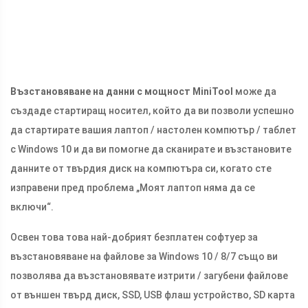
Възстановяване на данни с мощност MiniTool
може да
създаде стартиращ носител, който да ви позволи успешно
да стартирате вашия лаптоп / настолен компютър / таблет
с Windows 10 и да ви помогне да сканирате и възстановите
данните от твърдия диск на компютъра си, когато сте
изправени пред проблема „Моят лаптоп няма да се
включи“.
Освен това това най-добрият безплатен софтуер за
възстановяване на файлове за Windows 10 / 8/7 също ви
позволява да възстановявате изтрити / загубени файлове
от външен твърд диск, SSD, USB флаш устройство, SD карта