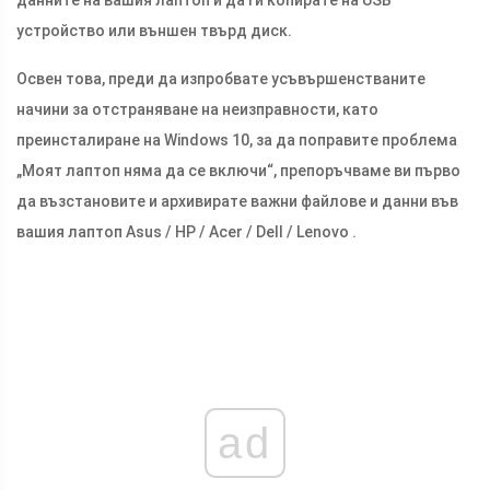
данните на вашия лаптоп и да ги копирате на USB
устройство или външен твърд диск.
Освен това, преди да изпробвате усъвършенстваните
начини за отстраняване на неизправности, като
преинсталиране на Windows 10, за да поправите проблема
„Моят лаптоп няма да се включи“, препоръчваме ви първо
да възстановите и архивирате важни файлове и данни във
вашия лаптоп Asus / HP / Acer / Dell / Lenovo .
ad