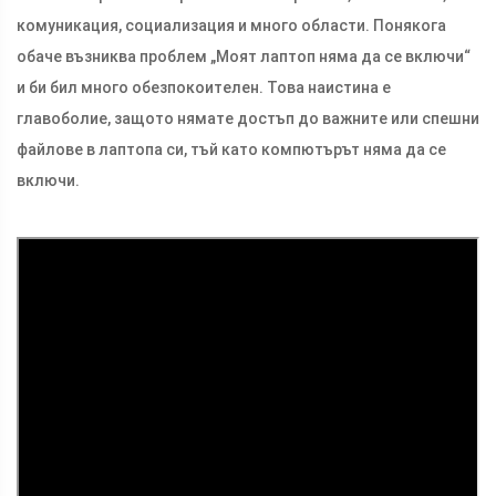
комуникация, социализация и много области. Понякога
обаче възниква проблем „Моят лаптоп няма да се включи“
и би бил много обезпокоителен. Това наистина е
главоболие, защото нямате достъп до важните или спешни
файлове в лаптопа си, тъй като компютърът няма да се
включи.