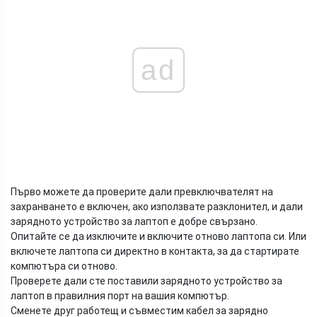
ad
Първо можете да проверите дали превключвателят на
захранването е включен, ако използвате разклонител, и дали
зарядното устройство за лаптоп е добре свързано.
Опитайте се да изключите и включите отново лаптопа си. Или
включете лаптопа си директно в контакта, за да стартирате
компютъра си отново.
Проверете дали сте поставили зарядното устройство за
лаптоп в правилния порт на вашия компютър.
Сменете друг работещ и съвместим кабел за зарядно