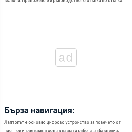
включи. Приложено е и ръководството стъпка по стъпка.
ad
Бърза навигация:
Лаптопът е основно цифрово устройство за повечето от
нас. Той играе важна роля в нашата работа, забавления,