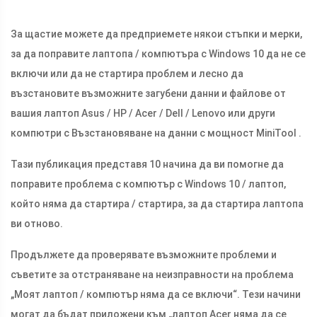
За щастие можете да предприемете някои стъпки и мерки,
за да поправите лаптопа / компютъра с Windows 10 да не се
включи или да не стартира проблем и лесно да
възстановите възможните загубени данни и файлове от
вашия лаптоп Asus / HP / Acer / Dell / Lenovo или други
компютри с Възстановяване на данни с мощност MiniTool .
Тази публикация представя 10 начина да ви помогне да
поправите проблема с компютър с Windows 10 / лаптоп,
който няма да стартира / стартира, за да стартира лаптопа
ви отново.
Продължете да проверявате възможните проблеми и
съветите за отстраняване на неизправности на проблема
„Моят лаптоп / компютър няма да се включи“. Тези начини
могат да бъдат приложени към „лаптоп Acer няма да се