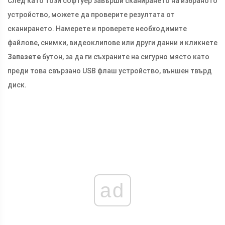
След като този софтуер завърши сканирането на избраното
устройство, можете да проверите резултата от
сканирането. Намерете и проверете необходимите
файлове, снимки, видеоклипове или други данни и кликнете
Запазете
бутон, за да ги съхраните на сигурно място като
преди това свързано USB флаш устройство, външен твърд
диск.
ad