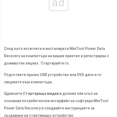
ad
След като изтеглите и инсталирате MiniTool Power Data
Recovery на компютъра на вашия приятел и регистриран с
доживотен лиценз . Стартирайте го.
Подгответе празно USB устройство или DVD диск и го
свържете към компютъра.
Щракнете
Стартираща медия
в долния ляв ъгъл на
основния потребителски интерфейс на софтуера MiniTool
Power Data Recovery и следвайте инструкциите за
създаване на стартиращо устройство.