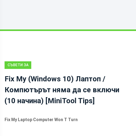
СЪВЕТИ ЗА
ВЪЗСТАНОВЯВАНЕ
Fix My (Windows 10) Лаптоп /
НА ДАННИ
Компютърът няма да се включи
(10 начина) [MiniTool Tips]
Fix My Laptop Computer Won T Turn