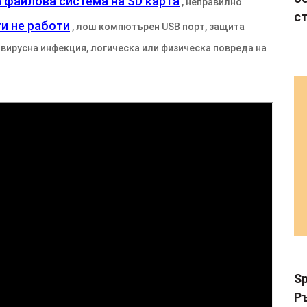
файлова система на SD карта
, неправилно
с
ти не работи
, лош компютърен USB порт, защита
 вирусна инфекция, логическа или физическа повреда на
Sp
Р