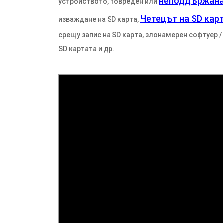
неподдържана 
устройството, повреден или
Четецът на SD кар
изваждане на SD карта,
срещу запис на SD карта, злонамерен софтуер /
SD картата и др.