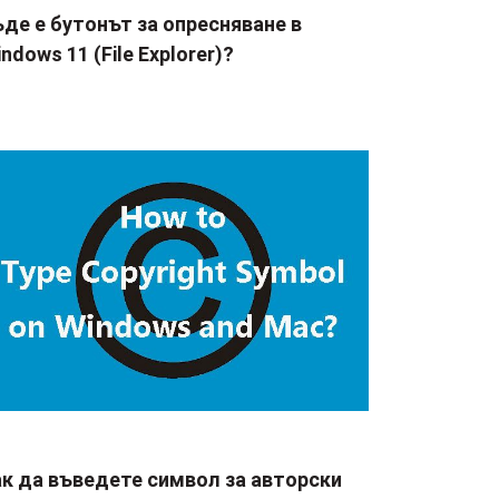
де е бутонът за опресняване в
ndows 11 (File Explorer)?
ак да въведете символ за авторски