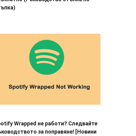
тъпка)
otify Wrapped не работи? Следвайте
ъководството за поправяне! [Новини