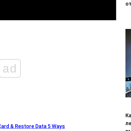
от
ad
Ка
ле
 Card & Restore Data 5 Ways