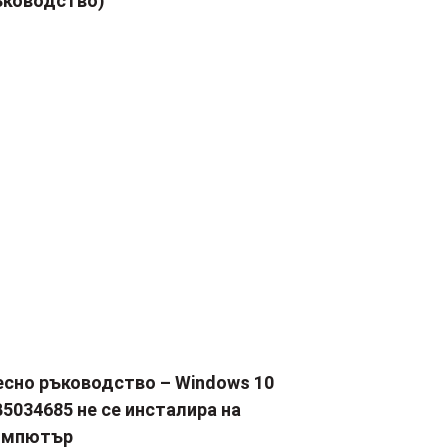
ъководство)
есно ръководство – Windows 10
5034685 не се инсталира на
омпютър