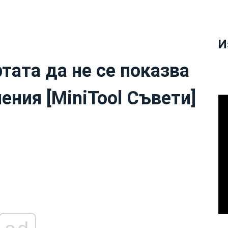
И
тата да не се показва
ения [MiniTool Съвети]