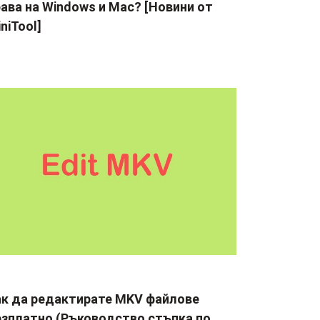
ава на Windows и Mac? [Новини от
niTool]
ак да редактирате MKV файлове
езплатно (Ръководство стъпка по