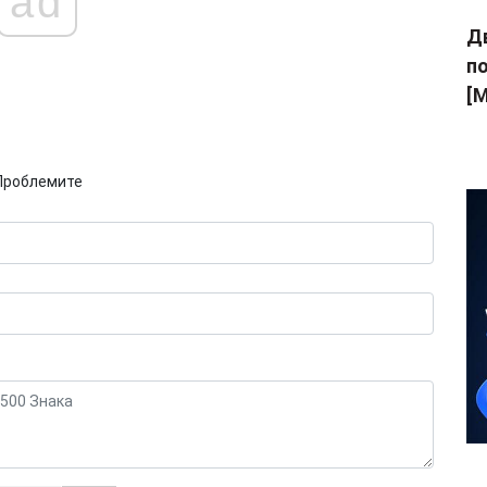
ad
Дв
п
[M
Проблемите