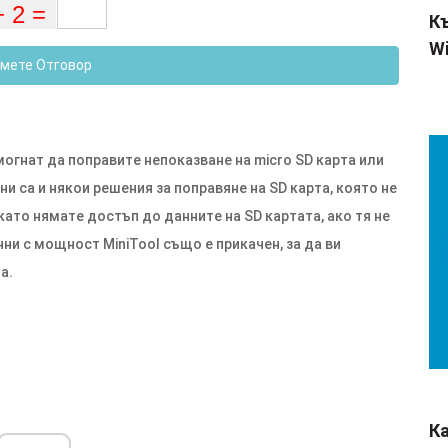
Къ
Wi
мете Отговор
могнат да поправите непоказване на micro SD карта или
и са и някои решения за поправяне на SD карта, която не
 като нямате достъп до данните на SD картата, ако тя не
нни с мощност MiniTool също е прикачен, за да ви
а.
К