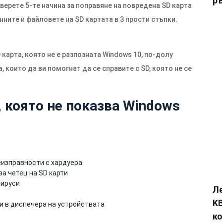
р
верете 5-те начина за поправяне на повредена SD карта
нните и файловете на SD картата в 3 прости стъпки.
карта, която не е разпозната Windows 10, по-долу
които да ви помогнат да се справите с SD, която не се
, която не показва Windows
еизправности с хардуера
а четец на SD карти
вируси
Л
KB
и в диспечера на устройствата
к