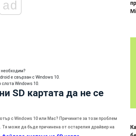
ad
пр
Mi
е необходим?
droid е свързан с Windows 10.
в слота Windows 10.
и SD картата да не се
ютър с Windows 10 или Mac? Причините за този проблем
К
. Тя може да бъде причинена от остарелия драйвер на
б