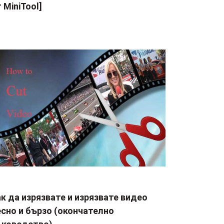
 MiniTool]
к да изрязвате и изрязвате видео
сно и бързо (окончателно