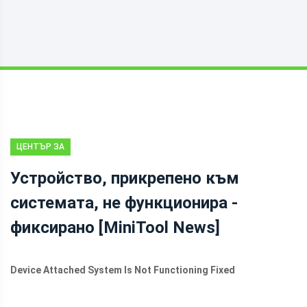
ЦЕНТЪР ЗА
НОВИНИ НА
Устройство, прикрепено към
MINITOOL
системата, не функционира -
фиксирано [MiniTool News]
Device Attached System Is Not Functioning Fixed