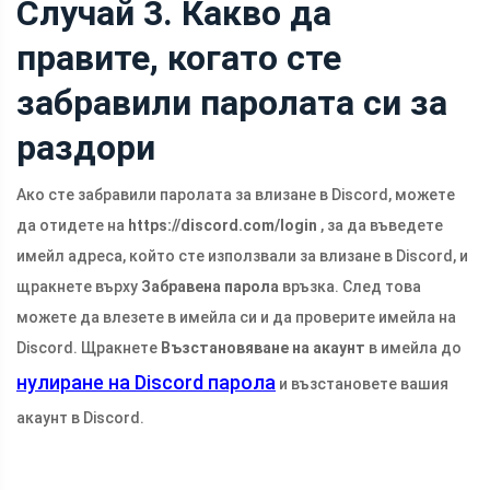
Случай 3. Какво да
правите, когато сте
забравили паролата си за
раздори
Ако сте забравили паролата за влизане в Discord, можете
да отидете на
https://discord.com/login
, за да въведете
имейл адреса, който сте използвали за влизане в Discord, и
щракнете върху
Забравена парола
връзка. След това
можете да влезете в имейла си и да проверите имейла на
Discord. Щракнете
Възстановяване на акаунт
в имейла до
нулиране на Discord парола
и възстановете вашия
акаунт в Discord.