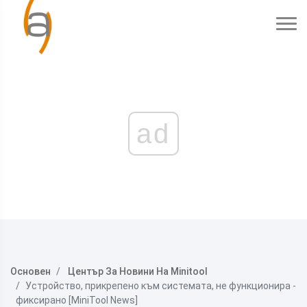
ad
Основен
Център За Новини На Minitool
Устройство, прикрепено към системата, не функционира -
фиксирано [MiniTool News]