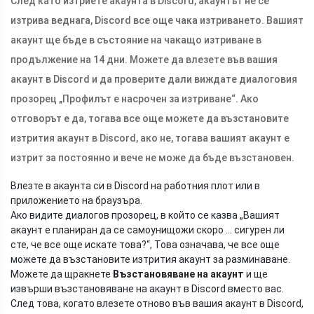
След като изтриете акаунта в Discord, акаунтът не се
изтрива веднага, Discord все още чака изтриването. Вашият
акаунт ще бъде в състояние на чакащо изтриване в
продължение на 14 дни. Можете да влезете във вашия
акаунт в Discord и да проверите дали виждате диалоговия
прозорец „Профилът е насрочен за изтриване“. Ако
отговорът е да, тогава все още можете да възстановите
изтрития акаунт в Discord, ако не, тогава вашият акаунт е
изтрит за постоянно и вече не може да бъде възстановен.
Влезте в акаунта си в Discord на работния плот или в
приложението на браузъра.
Ако видите диалогов прозорец, в който се казва „Вашият
акаунт е планиран да се самоунищожи скоро ... сигурен ли
сте, че все още искате това?“, Това означава, че все още
можете да възстановите изтрития акаунт за разминаване.
Можете да щракнете
Възстановяване на акаунт
и ще
извърши възстановяване на акаунт в Discord вместо вас.
След това, когато влезете отново във вашия акаунт в Discord,