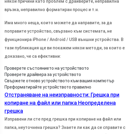
някои причини като проблем с драйверите, неправилна
връзка, неправилно форматиран процес и т.н.
Има много неща, които можете да направите, за да
поправите устройство, свързано към системата, не
функционира iPhone / Android / USB външни устройства. В
тази публикация ще ви покажем някои методи, за които е
доказано, че са ефективни:
Проверете състоянието на устройството
Проверете драйвера за устройството
Свържете отново устройството към вашия компютър
Преформатирайте устройството правилно
Отстраняване на неизправности: Грешка при
копиране на файл или папка Неопределена
грешка
Изправени ли сте пред грешка при копиране на файл или
папка, неуточнена грешка? Знаете ли как да се справите с