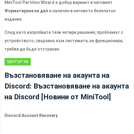
MiniTool Partition Wizard е добър вариант и неговият
Форматиране на дял
е наличен в неговото безплатно
издание.
След като изпробвате тези четири решения, проблемът с
устройството, свързано към системата, не функционира,
трябва да бъде отстранен.
ЦЕНТЪР ЗА
НОВИНИ НА
Възстановяване на акаунта на
MINITOOL
Discord: Възстановяване на акаунта
на Discord [Новини от MiniTool]
Discord Account Recovery