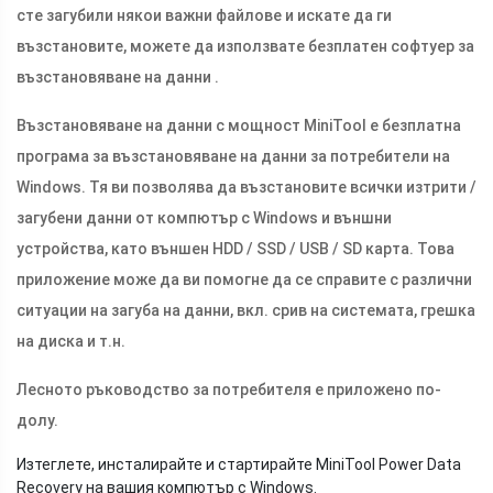
сте загубили някои важни файлове и искате да ги
възстановите, можете да използвате безплатен софтуер за
възстановяване на данни .
Възстановяване на данни с мощност MiniTool е безплатна
програма за възстановяване на данни за потребители на
Windows. Тя ви позволява да възстановите всички изтрити /
загубени данни от компютър с Windows и външни
устройства, като външен HDD / SSD / USB / SD карта. Това
приложение може да ви помогне да се справите с различни
ситуации на загуба на данни, вкл. срив на системата, грешка
на диска и т.н.
Лесното ръководство за потребителя е приложено по-
долу.
Изтеглете, инсталирайте и стартирайте MiniTool Power Data
Recovery на вашия компютър с Windows.