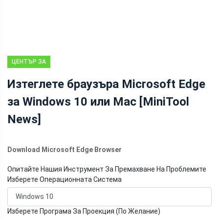
ЦЕНТЪР ЗА
НОВИНИ НА
Изтеглете браузъра Microsoft Edge
MINITOOL
за Windows 10 или Mac [MiniTool
News]
Download Microsoft Edge Browser
Опитайте Нашия Инструмент За Премахване На Проблемите
Изберете Операционната Система
Изберете Програма За Проекция (По Желание)