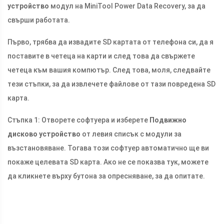
устройство
модул на MiniTool Power Data Recovery, за да
свърши работата.
Първо, трябва да извадите SD картата от телефона си, да я
поставите в четеца на карти и след това да свържете
четеца към вашия компютър. След това, моля, следвайте
тези стъпки, за да извлечете файлове от тази повредена SD
карта.
Стъпка 1: Отворете софтуера и изберете
Подвижно
дисково устройство
от левия списък с модули за
възстановяване. Тогава този софтуер автоматично ще ви
покаже целевата SD карта. Ако не се показва тук, можете
да кликнете върху бутона за опресняване, за да опитате.