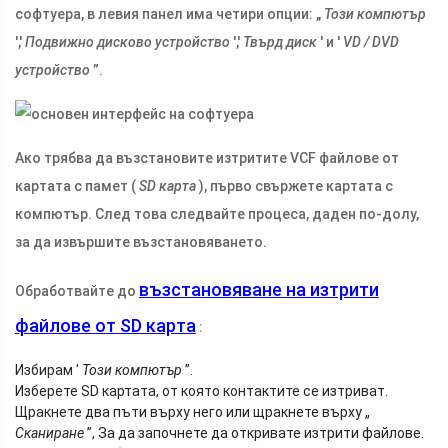
софтуера, в левия панел има четири опции: „
Този компютър
','
Подвижно дисково устройство
','
Твърд диск
' и '
VD / DVD
устройство
”.
Ако трябва да възстановите изтритите VCF файлове от
картата с памет (
SD карта
), първо свържете картата с
компютър. След това следвайте процеса, даден по-долу,
за да извършите възстановяването.
възстановяване на изтрити
Обработвайте до
файлове от SD карта
:
Избирам '
Този компютър
”.
Изберете SD картата, от която контактите се изтриват.
Щракнете два пъти върху него или щракнете върху „
Сканиране
”, За да започнете да откривате изтрити файлове.