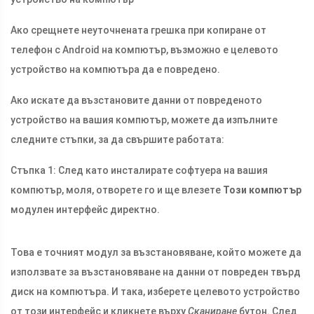
Ако срещнете неуточнената грешка при копиране от
телефон с Android на компютър, възможно е целевото
устройство на компютъра да е повредено.
Ако искате да възстановите данни от повреденото
устройство на вашия компютър, можете да изпълните
следните стъпки, за да свършите работата:
Стъпка 1: След като инсталирате софтуера на вашия
компютър, моля, отворете го и ще влезете
Този компютър
модулен интерфейс директно.
Това е точният модул за възстановяване, който можете да
използвате за възстановяване на данни от повреден твърд
диск на компютъра. И така, изберете целевото устройство
от този интерфейс и кликнете върху
Сканиране
бутон. След