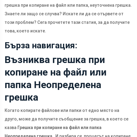
грешка при копиране на файл или папка, неуточнена грешка.
Знаете ли защо се случва? Искате ли да се отървете от
този проблем? Сега прочетете тази статия, за да получите
това, което искате.
Бърза навигация:
Възниква грешка при
копиране на файл или
папка Неопределена
грешка
Когато копирате файлове или папки от едно място на
друго, може да получите съобщение за грешка, в което се
казва
Грешка при копиране на файл или папка
Неопределена грешка
. И разбира се, процесът на копиране