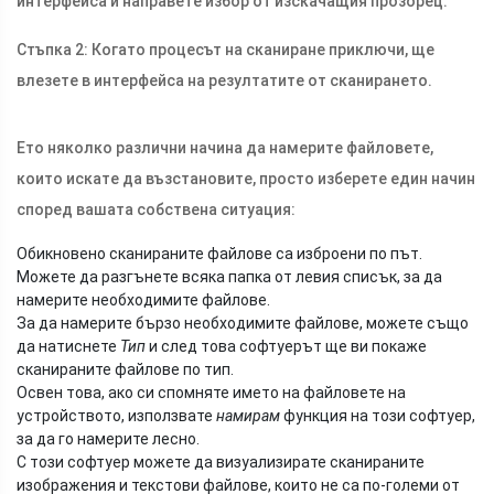
интерфейса и направете избор от изскачащия прозорец.
Стъпка 2: Когато процесът на сканиране приключи, ще
влезете в интерфейса на резултатите от сканирането.
Ето няколко различни начина да намерите файловете,
които искате да възстановите, просто изберете един начин
според вашата собствена ситуация:
Обикновено сканираните файлове са изброени по път.
Можете да разгънете всяка папка от левия списък, за да
намерите необходимите файлове.
За да намерите бързо необходимите файлове, можете също
да натиснете
Тип
и след това софтуерът ще ви покаже
сканираните файлове по тип.
Освен това, ако си спомняте името на файловете на
устройството, използвате
намирам
функция на този софтуер,
за да го намерите лесно.
С този софтуер можете да визуализирате сканираните
изображения и текстови файлове, които не са по-големи от