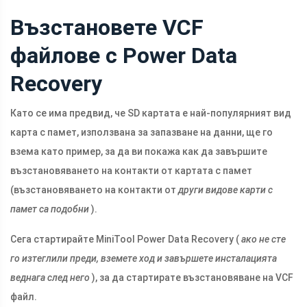
Възстановете VCF
файлове с Power Data
Recovery
Като се има предвид, че SD картата е най-популярният вид
карта с памет, използвана за запазване на данни, ще го
взема като пример, за да ви покажа как да завършите
възстановяването на контакти от картата с памет
(възстановяването на контакти от
други видове карти с
памет са подобни
).
Сега стартирайте MiniTool Power Data Recovery (
ако не сте
го изтеглили преди, вземете ход и завършете инсталацията
веднага след него
), за да стартирате възстановяване на VCF
файл.