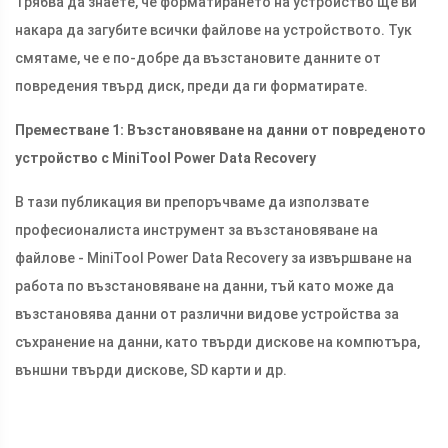
Трябва да знаете, че форматирането на устройство ще ви
накара да загубите всички файлове на устройството. Тук
смятаме, че е по-добре да възстановите данните от
повредения твърд диск, преди да ги форматирате.
Преместване 1: Възстановяване на данни от повреденото
устройство с MiniTool Power Data Recovery
В тази публикация ви препоръчваме да използвате
професионалиста инструмент за възстановяване на
файлове - MiniTool Power Data Recovery за извършване на
работа по възстановяване на данни, тъй като може да
възстановява данни от различни видове устройства за
съхранение на данни, като твърди дискове на компютъра,
външни твърди дискове, SD карти и др.