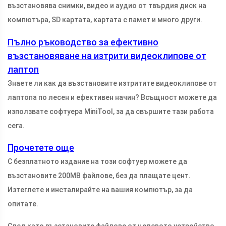
възстановява снимки, видео и аудио от твърдия диск на
компютъра, SD картата, картата с памет и много други.
Пълно ръководство за ефективно
възстановяване на изтрити видеоклипове от
лаптоп
Знаете ли как да възстановите изтритите видеоклипове от
лаптопа по лесен и ефективен начин? Всъщност можете да
използвате софтуера MiniTool, за да свършите тази работа
сега.
Прочетете още
С безплатното издание на този софтуер можете да
възстановите 200MB файлове, без да плащате цент.
Изтеглете и инсталирайте на вашия компютър, за да
опитате.
След като възстановите файлове от целевото устройство,