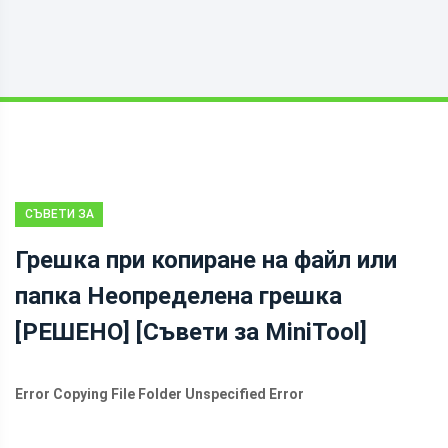
СЪВЕТИ ЗА
ВЪЗСТАНОВЯВАНЕ
Грешка при копиране на файл или
НА ДАННИ
папка Неопределена грешка
[РЕШЕНО] [Съвети за MiniTool]
Error Copying File Folder Unspecified Error