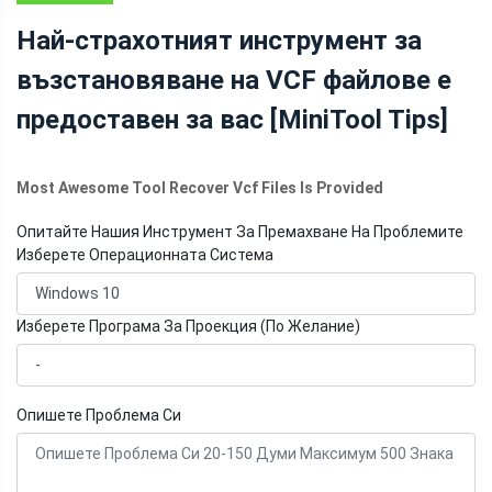
ВЪЗСТАНОВЯВАНЕ
Най-страхотният инструмент за
НА ДАННИ
възстановяване на VCF файлове е
предоставен за вас [MiniTool Tips]
Most Awesome Tool Recover Vcf Files Is Provided
Опитайте Нашия Инструмент За Премахване На Проблемите
Изберете Операционната Система
Изберете Програма За Проекция (По Желание)
Опишете Проблема Си