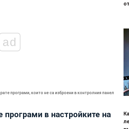
от
ad
рате програми, които не са изброени в контролния панел
е програми в настройките на
Ка
ле