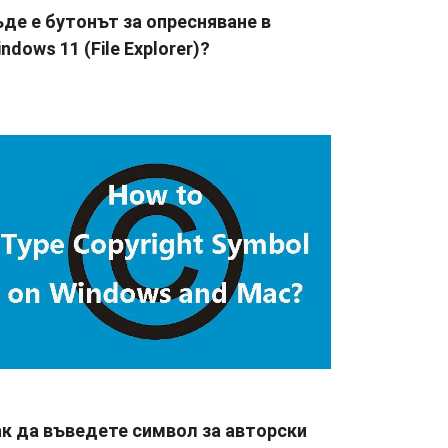
де е бутонът за опресняване в
ndows 11 (File Explorer)?
ак да въведете символ за авторски