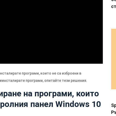
с
сталирате програми, които не са изброени в
еинсталирате програми, опитайте тези решения.
иране на програми, които
тролния панел Windows 10
Sp
Р