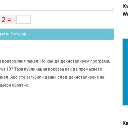
Къ
Wi
мете Отговор
 контролния панел. Но как да деинсталирам програми,
ows 10? Тази публикация показва как да премахнете
анел. Ако сте загубили данни след деинсталиране на
намери обратно.
К