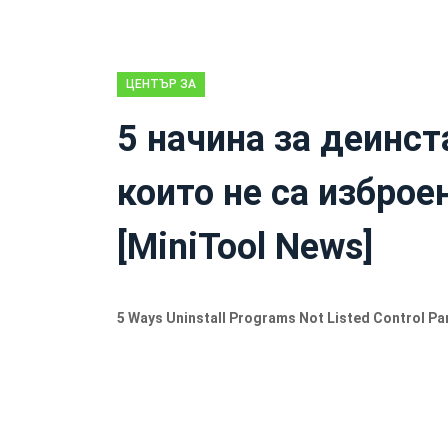
ЦЕНТЪР ЗА
НОВИНИ НА
5 начина за деинст
MINITOOL
които не са изброе
[MiniTool News]
5 Ways Uninstall Programs Not Listed Control Pa