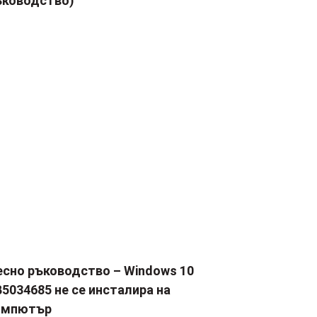
ъководство)
есно ръководство – Windows 10
5034685 не се инсталира на
омпютър