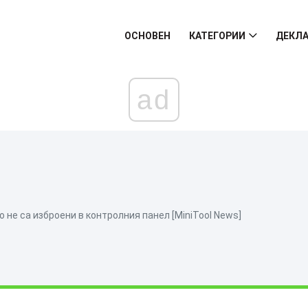
ОСНОВЕН
КАТЕГОРИИ
ДЕКЛА
ad
 не са изброени в контролния панел [MiniTool News]