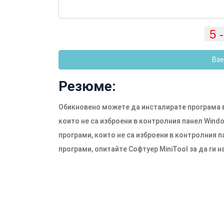
Взе
Резюме:
Обикновено можете да инсталирате програма в
които не са изброени в контролния панел Wind
програми, които не са изброени в контролния п
програми, опитайте Софтуер MiniTool за да ги 