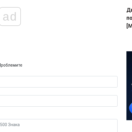
Дв
ad
п
[M
Проблемите