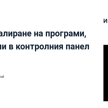
И
алиране на програми,
ни в контролния панел
nel