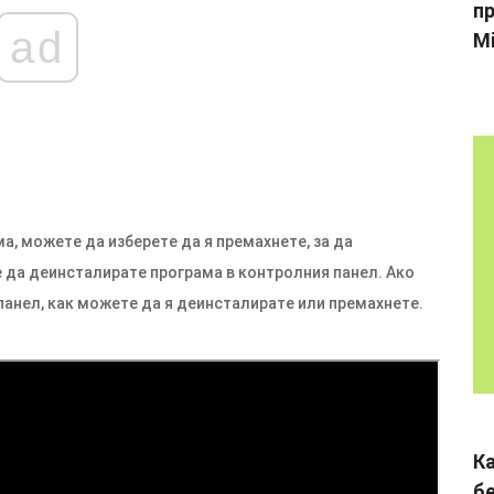
пр
ad
Mi
а, можете да изберете да я премахнете, за да
да деинсталирате програма в контролния панел. Ако
 панел, как можете да я деинсталирате или премахнете.
К
б