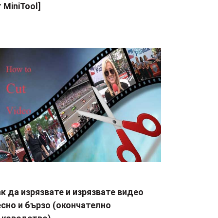
 MiniTool]
к да изрязвате и изрязвате видео
сно и бързо (окончателно