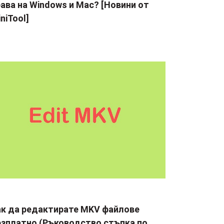
ава на Windows и Mac? [Новини от
niTool]
ак да редактирате MKV файлове
езплатно (Ръководство стъпка по