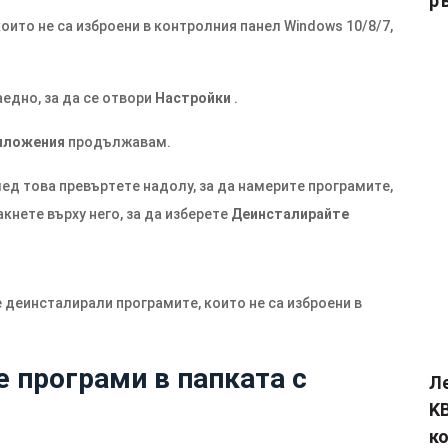
р
оито не са изброени в контролния панел Windows 10/8/7,
едно, за да се отвори
Настройки
.
иложения
продължавам.
лед това превъртете надолу, за да намерите програмите,
кнете върху него, за да изберете
Деинсталирайте
 деинсталирали програмите, които не са изброени в
е програми в папката с
Л
KB
к