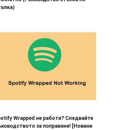
тъпка)
otify Wrapped не работи? Следвайте
ъководството за поправяне! [Новини