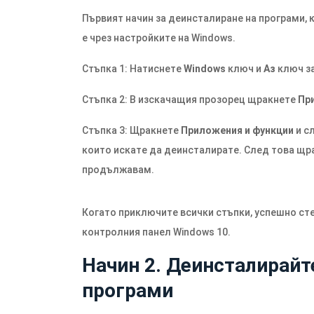
Първият начин за деинсталиране на програми, к
е чрез настройките на Windows.
Стъпка 1: Натиснете
Windows
ключ и
Аз
ключ за
Стъпка 2: В изскачащия прозорец щракнете
Пр
Стъпка 3: Щракнете
Приложения и функции
и с
които искате да деинсталирате. След това щра
продължавам.
Когато приключите всички стъпки, успешно сте
контролния панел Windows 10.
Начин 2. Деинсталирайт
програми