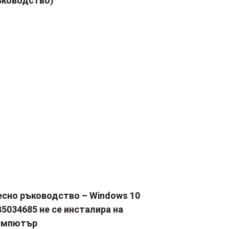
ъководство)
есно ръководство – Windows 10
5034685 не се инсталира на
омпютър