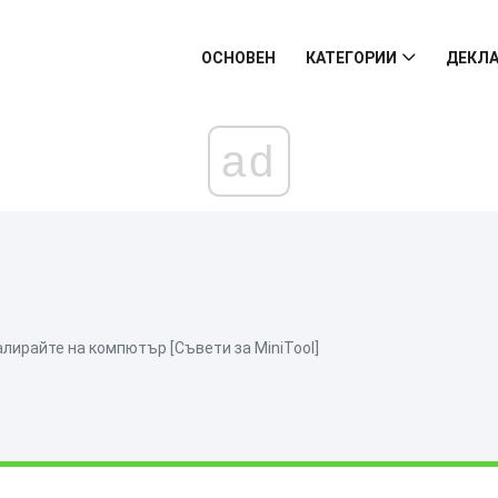
ОСНОВЕН
КАТЕГОРИИ
ДЕКЛА
ad
алирайте на компютър [Съвети за MiniTool]