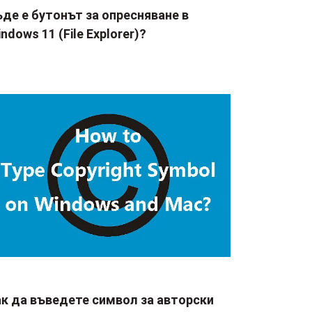
де е бутонът за опресняване в
ndows 11 (File Explorer)?
ак да въведете символ за авторски