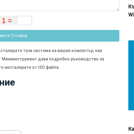
Къ
Wi
мете Отговор
инсталирате тази система на вашия компютър, как
от Миниинструмент дава подробно ръководство за
 го инсталирате от ISO файла.
ние
К