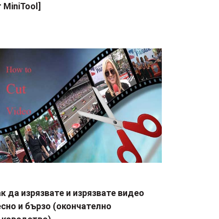
 MiniTool]
к да изрязвате и изрязвате видео
сно и бързо (окончателно