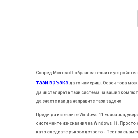
Според Microsoft образователните устройства 
тази връзка
да го намериш. Освен това може
да инсталирате тази система на вашия компютъ
да знаете как да направите тази задача.
Преди да изтеглите Windows 11 Education, увер
системните изисквания на Windows 11. Просто с
като следвате ръководството - Тест за съвм