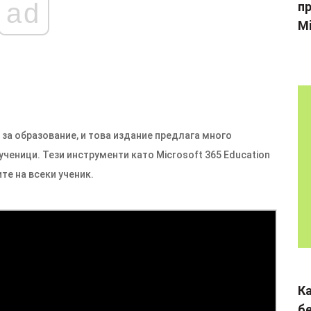
ad
пр
Mi
 за образование, и това издание предлага много
ченици. Тези инструменти като Microsoft 365 Education
те на всеки ученик.
К
б