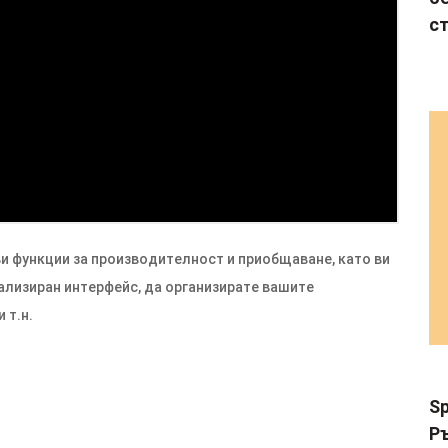
с
и функции за производителност и приобщаване, като ви
ализиран интерфейс, да организирате вашите
 т.н.
Sp
Р