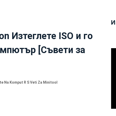
И
on Изтеглете ISO и го
омпютър [Съвети за
jte Na Komput R S Veti Za Minitool