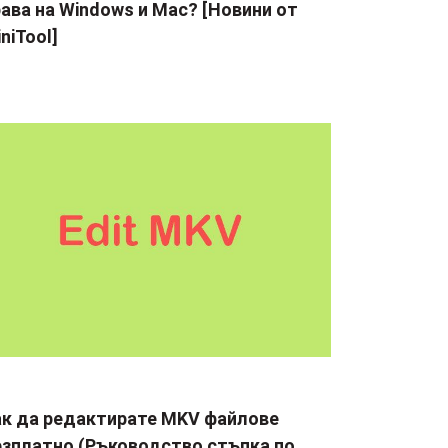
ава на Windows и Mac? [Новини от
niTool]
ак да редактирате MKV файлове
езплатно (Ръководство стъпка по