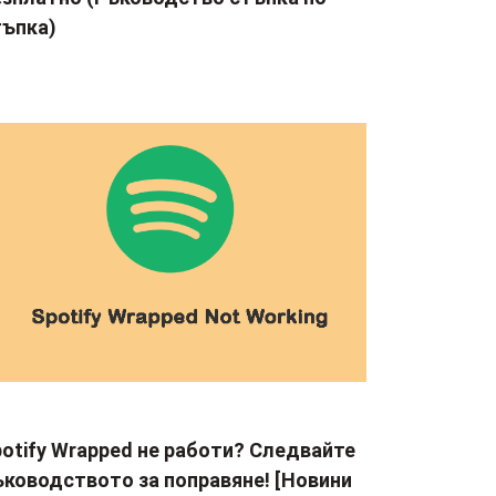
тъпка)
otify Wrapped не работи? Следвайте
ъководството за поправяне! [Новини