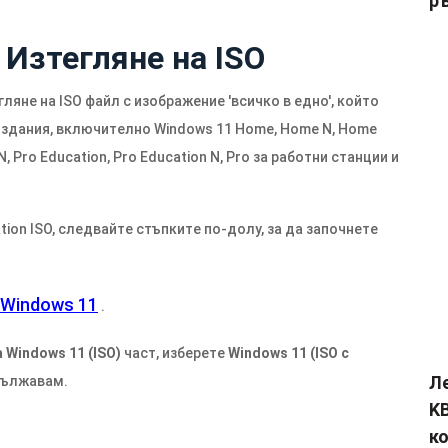
р
 Изтегляне на ISO
ляне на ISO файл с изображение 'всичко в едно', който
 издания, включително Windows 11 Home, Home N, Home
 N, Pro Education, Pro Education N, Pro за работни станции и
tion ISO, следвайте стъпките по-долу, за да започнете
 Windows 11
.
Windows 11 (ISO)
част, изберете
Windows 11 (ISO с
Л
ължавам.
KB
к