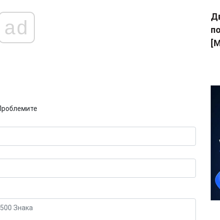
Дв
ad
п
[M
Проблемите