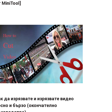
 MiniTool]
к да изрязвате и изрязвате видео
сно и бързо (окончателно