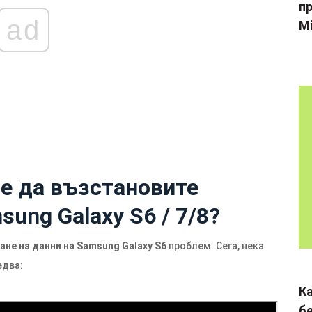
пр
ad
Mi
 е да възстановите
ung Galaxy S6 / 7/8?
не на данни на Samsung Galaxy S6
проблем. Сега, нека
едва:
К
б