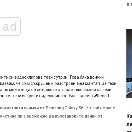
от
ad
ите си видеоклипове тази сутрин. Това бяха всички
 казвам, че съм съкрушен и разстроен. Без майтап. За тези
ам, че можете да се свържете с това колко важни са тези
ановя тези изтрити видеоклипове. Благодаря ти!
Reddit
ви изтрити снимки от Samsung Galaxy S6. Но той не знае
Ка
 наистина ли е възможно да възстановите данни от
ле