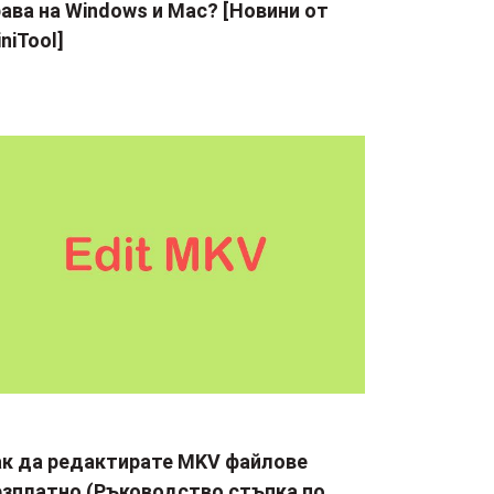
ава на Windows и Mac? [Новини от
niTool]
ак да редактирате MKV файлове
езплатно (Ръководство стъпка по