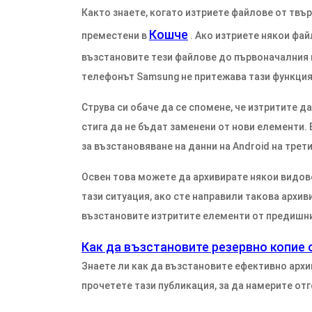
Както знаете, когато изтриете файлове от твъ
Кошче
преместени в
. Ако изтриете някои фа
възстановите тези файлове до първоначалния 
телефонът Samsung не притежава тази функция
Струва си обаче да се спомене, че изтритите д
стига да не бъдат заменени от нови елементи.
за възстановяване на данни на Android на трети
Освен това можете да архивирате някои видове 
тази ситуация, ако сте направили такова архив
възстановите изтритите елементи от предишни
Как да възстановите резервно копие о
Знаете ли как да възстановите ефективно архив
прочетете тази публикация, за да намерите отг