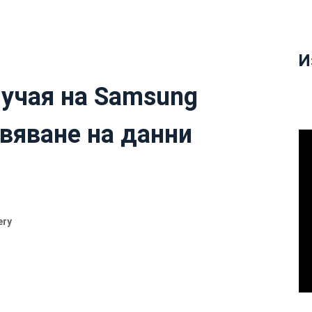
И
лучая на Samsung
овяване на данни
ery