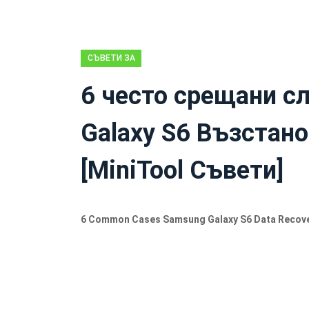
СЪВЕТИ ЗА
ВЪЗСТАНОВЯВАНЕ
6 често срещани с
НА ФАЙЛОВЕ
ЗА ANDROID
Galaxy S6 Възстан
[MiniTool Съвети]
6 Common Cases Samsung Galaxy S6 Data Recov