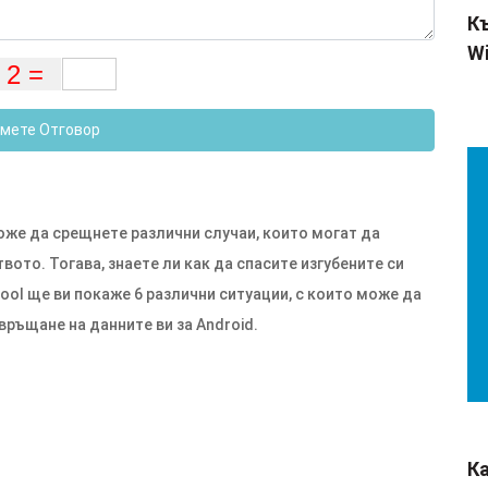
Къ
Wi
мете Отговор
оже да срещнете различни случаи, които могат да
вото. Тогава, знаете ли как да спасите изгубените си
Tool ще ви покаже 6 различни ситуации, с които може да
връщане на данните ви за Android.
К