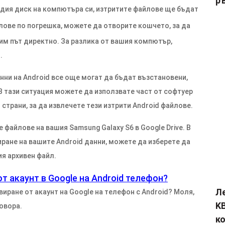
р
рдия диск на компютъра си, изтритите файлове ще бъдат
йлове по погрешка, можете да отворите кошчето, за да
им път директно. За разлика от вашия компютър,
.
анни на Android все още могат да бъдат възстановени,
 В тази ситуация можете да използвате част от софтуер
 страни, за да извлечете тези изтрити Android файлове.
файлове на вашия Samsung Galaxy S6 в Google Drive. В
иране на вашите Android данни, можете да изберете да
я архивен файл.
т акаунт в Google на Android телефон?
Л
иране от акаунт на Google на телефон с Android? Моля,
KB
овора.
к