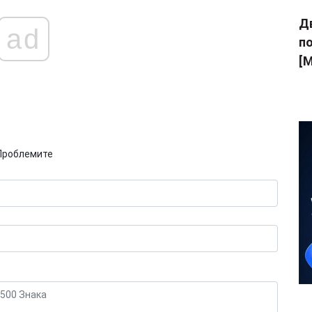
Дв
ad
п
[M
Проблемите