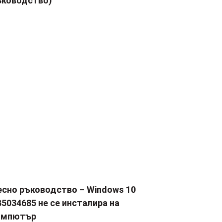
ъководство)
есно ръководство – Windows 10
5034685 не се инсталира на
омпютър