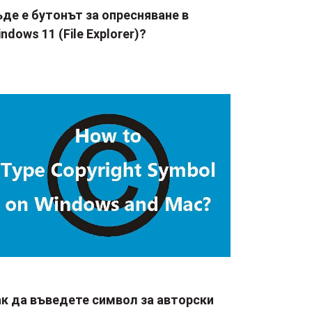
де е бутонът за опресняване в
ndows 11 (File Explorer)?
ак да въведете символ за авторски