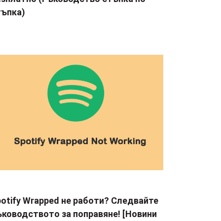
тъпка)
otify Wrapped не работи? Следвайте
ъководството за поправяне! [Новини