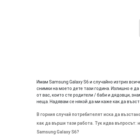
Имам Samsung Galaxy S6 и случайно изтрих всичк
снимки на моето дете тази година. Излишно е да
от вас, които сте родители / баби и дядовци, зн
неща. Надявам се някой да ми каже как да възст
В горния случай потребителят иска да възстано
как да върши тази работа. Тук идва въпросът:
Samsung Galaxy S6?