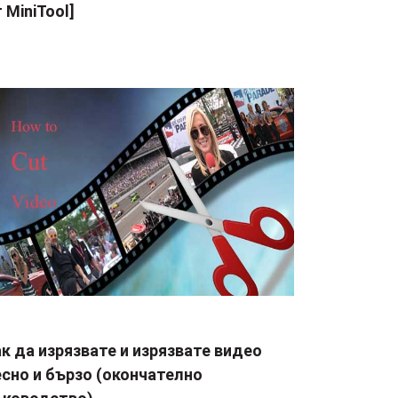
 MiniTool]
к да изрязвате и изрязвате видео
сно и бързо (окончателно