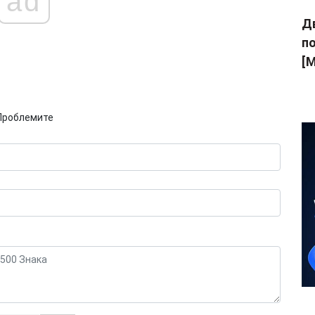
ad
Дв
п
[M
Проблемите