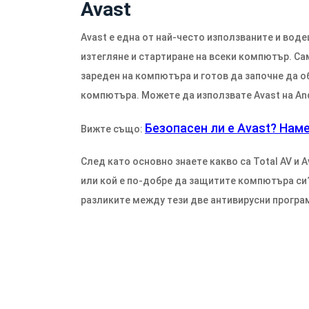
Avast
Avast е една от най-често използваните и воде
изтегляне и стартиране на всеки компютър. С
зареден на компютъра и готов да започне да о
компютъра. Можете да използвате Avast на Andr
Безопасен ли е Avast? Нам
Вижте също:
След като основно знаете какво са Total AV и A
или кой е по-добре да защитите компютъра с
разликите между тези две антивирусни програ