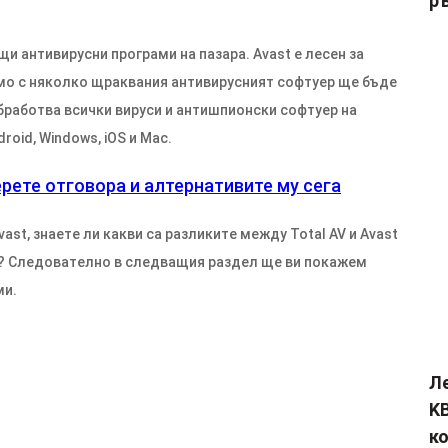
р
щи антивирусни програми на пазара. Avast е лесен за
амо с няколко щраквания антивирусният софтуер ще бъде
бработва всички вируси и антишпионски софтуер на
oid, Windows, iOS и Mac.
ерете отговора и алтернативите му сега
vast, знаете ли какви са разликите между Total AV и Avast
и? Следователно в следващия раздел ще ви покажем
ми.
Л
KB
к