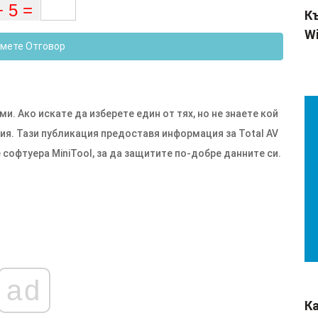
Къ
Wi
мете Отговор
ми. Ако искате да изберете един от тях, но не знаете кой
ция. Тази публикация предоставя информация за Total AV
софтуера MiniTool, за да защитите по-добре данните си.
ad
К