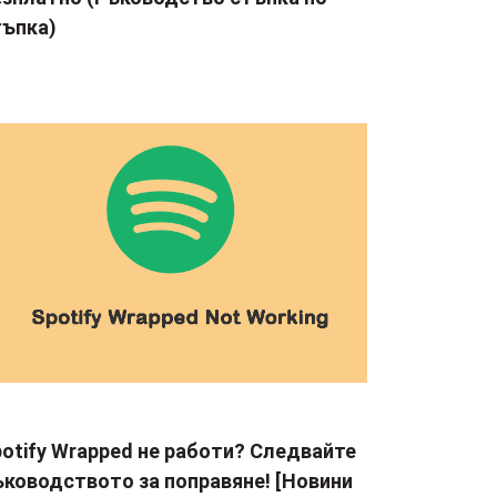
тъпка)
otify Wrapped не работи? Следвайте
ъководството за поправяне! [Новини