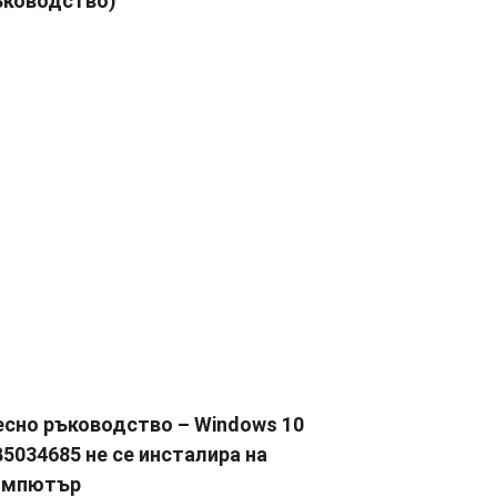
ъководство)
есно ръководство – Windows 10
5034685 не се инсталира на
омпютър