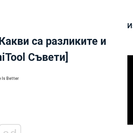
И
Какви са разликите и
niTool Съвети]
 Is Better