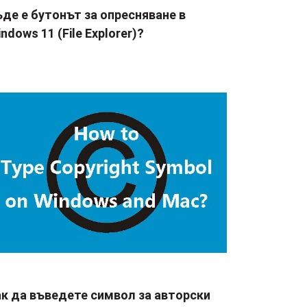
де е бутонът за опресняване в
ndows 11 (File Explorer)?
ак да въведете символ за авторски