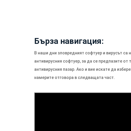
Бърза навигация:
В наши дни зловредният софтуер и вирусът са 
антивирусния софтуер, за да се предпазите от т
антивирусния пазар. Ако и вие искате да избере
намерите отговора в следващата част.