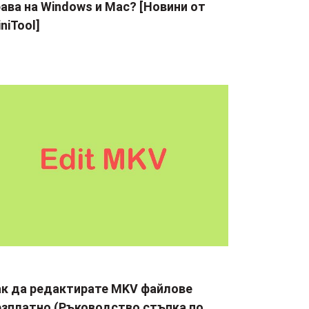
ава на Windows и Mac? [Новини от
niTool]
ак да редактирате MKV файлове
езплатно (Ръководство стъпка по