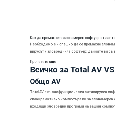
Как да премахнете злонамерен софтуер от лапт
Необходимо е и спешно да се премахне злонаме
вирусът / зловредният софтуер; данните ви са 
Прочетете още
Всичко за Total AV VS
Общо AV
TotalAV е пълнофункционален антивирусен софт
сканира активно компютъра ви за злонамерен 
входящи зловредни програми на вашия компютър