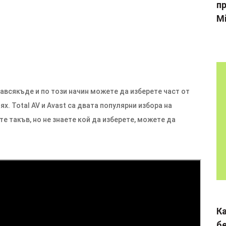
пр
Mi
навсякъде и по този начин можете да изберете част от
ях. Total AV и Avast са двата популярни избора на
те такъв, но не знаете кой да изберете, можете да
К
б