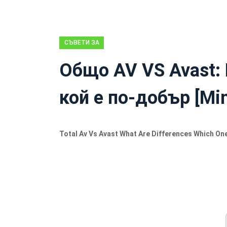
СЪВЕТИ ЗА
АРХИВИРАНЕ
Общо AV VS Avast: 
кой е по-добър [Mi
Total Av Vs Avast What Are Differences Which One