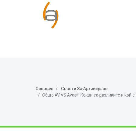
Основен
Съвети За Архивиране
Общо AV VS Avast: Какви са разликите и кой е