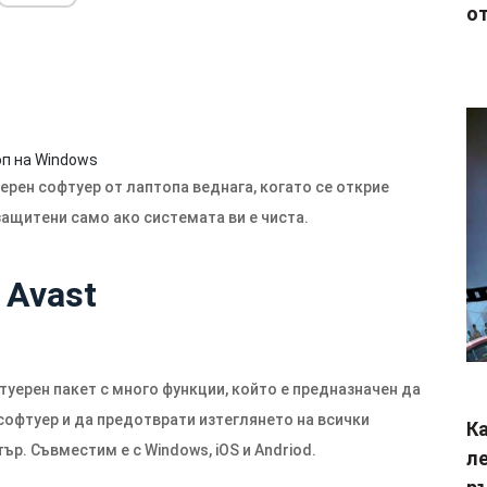
от
оп на Windows
рен софтуер от лаптопа веднага, когато се открие
защитени само ако системата ви е чиста.
 Avast
уерен пакет с много функции, който е предназначен да
софтуер и да предотврати изтеглянето на всички
Ка
. Съвместим е с Windows, iOS и Andriod.
ле