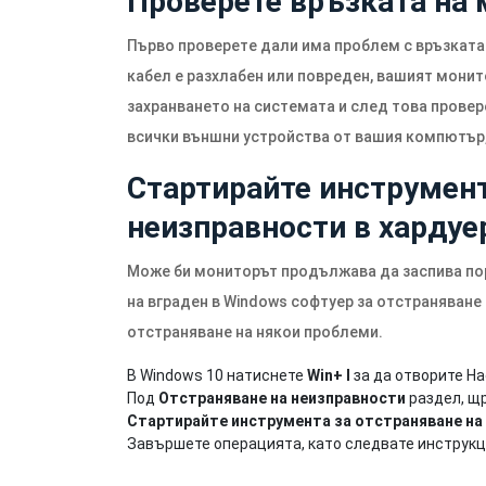
Проверете връзката на
Първо проверете дали има проблем с връзкат
кабел е разхлабен или повреден, вашият монит
захранването на системата и след това провер
всички външни устройства от вашия компютър, 
Стартирайте инструмент
неизправности в хардуе
Може би мониторът продължава да заспива по
на вграден в Windows софтуер за отстраняване
отстраняване на някои проблеми.
В Windows 10 натиснете
Win+ I
за да отворите На
Под
Отстраняване на неизправности
раздел, щ
Стартирайте инструмента за отстраняване на
Завършете операцията, като следвате инструкц