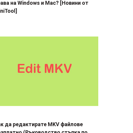
ава на Windows и Mac? [Новини от
niTool]
ак да редактирате MKV файлове
езплатно (Ръководство стъпка по