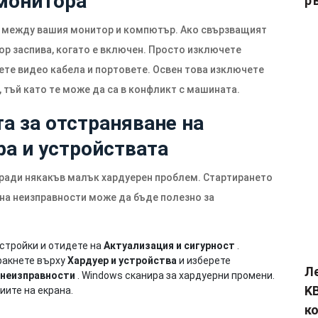
 монитора
р
а между вашия монитор и компютър. Ако свързващият
ор заспива, когато е включен. Просто изключете
ете видео кабела и портовете. Освен това изключете
тъй като те може да са в конфликт с машината.
а за отстраняване на
ра и устройствата
ради някакъв малък хардуерен проблем. Стартирането
 на неизправности може да бъде полезно за
стройки и отидете на
Актуализация и сигурност
.
ракнете върху
Хардуер и устройства
и изберете
Л
 неизправности
. Windows сканира за хардуерни промени.
KB
иите на екрана.
к