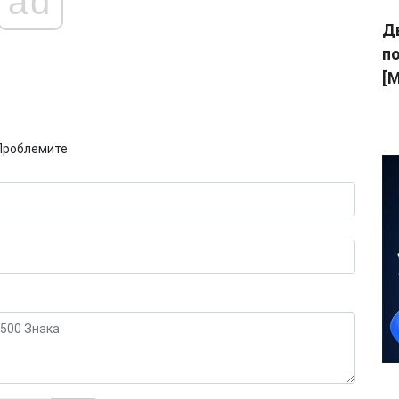
ad
Дв
п
[M
Проблемите