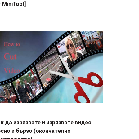
 MiniTool]
к да изрязвате и изрязвате видео
сно и бързо (окончателно