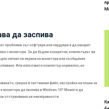
пр
Mi
ва да заспива
ат проблеми със софтуера или хардуера и да накарат
ема с монитора. За да бъдем конкретни, компютърът ви
ходен сигнал на екрана на монитора или съобщение
заспиване. Или използвате компютър нормално, но
зването, грешка в системния файл, настройка на плана за
ете монитора да заспива в Windows 10? Можете да
за отстраняване на неизправности.
К
б