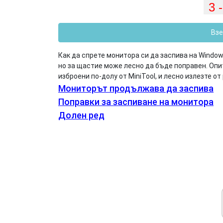
Взе
Как да спрете монитора си да заспива на Windo
но за щастие може лесно да бъде поправен. Опи
изброени по-долу от MiniTool, и лесно излезте о
Мониторът продължава да заспива
Поправки за заспиване на монитора
Долен ред