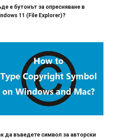
де е бутонът за опресняване в
ndows 11 (File Explorer)?
ак да въведете символ за авторски