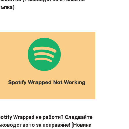
тъпка)
otify Wrapped не работи? Следвайте
ъководството за поправяне! [Новини