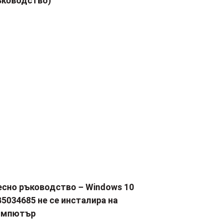
ъководство)
есно ръководство – Windows 10
5034685 не се инсталира на
омпютър