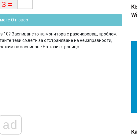
Къ
Wi
мете Отговор
ws 10? Заспиването на монитора е разочароващ проблем,
тайте тези съвети за отстраняване на неизправности,
т режим на заспиване.
На тази страница:
ad
К