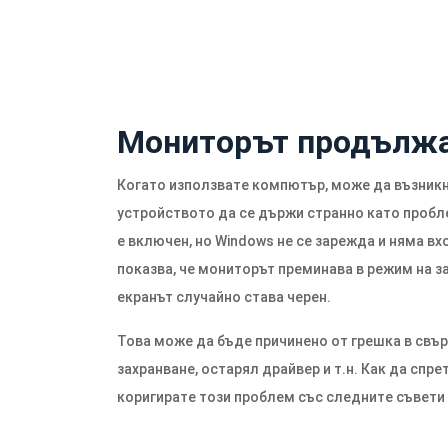
Мониторът продължа
Когато използвате компютър, може да възникн
устройството да се държи странно като пробл
е включен, но Windows не се зарежда и няма в
показва, че мониторът преминава в режим на 
екранът случайно става черен.
Това може да бъде причинено от грешка в свър
захранване, остарял драйвер и т.н. Как да спр
коригирате този проблем със следните съвети 