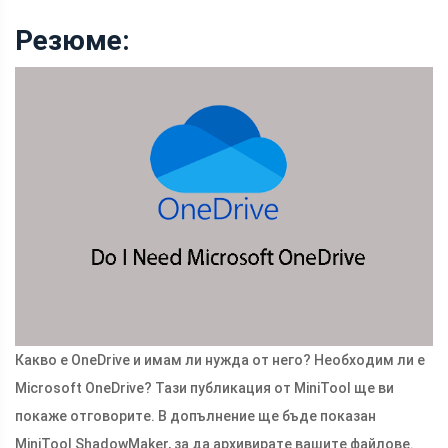
Резюме:
Какво е OneDrive и имам ли нужда от него? Необходим ли е
Microsoft OneDrive? Тази публикация от MiniTool ще ви
покаже отговорите. В допълнение ще бъде показан
MiniTool ShadowMaker, за да архивирате вашите файлове.