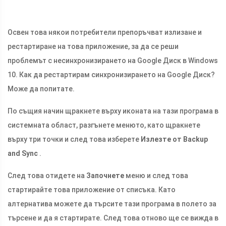
Освен това някои потребители препоръчват излизане и
рестартиране на това приложение, за да се реши
проблемът с несинхронизирането на Google Диск в Windows
10. Как да рестартирам синхронизирането на Google Диск?
Може да попитате.
По същия начин щракнете върху иконата на тази програма в
системната област, разгънете менюто, като щракнете
върху три точки и след това изберете
Излезте от Backup
and Sync
.
След това отидете на
Започнете
меню и след това
стартирайте това приложение от списъка. Като
алтернатива можете да търсите тази програма в полето за
търсене и да я стартирате. След това отново ще се вижда в