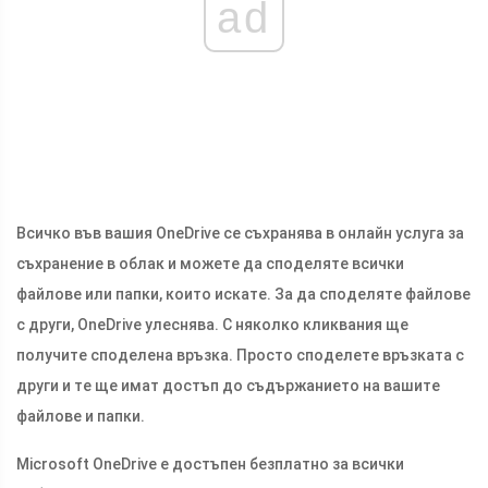
ad
Всичко във вашия OneDrive се съхранява в онлайн услуга за
съхранение в облак и можете да споделяте всички
файлове или папки, които искате. За да споделяте файлове
с други, OneDrive улеснява. С няколко кликвания ще
получите споделена връзка. Просто споделете връзката с
други и те ще имат достъп до съдържанието на вашите
файлове и папки.
Microsoft OneDrive е достъпен безплатно за всички