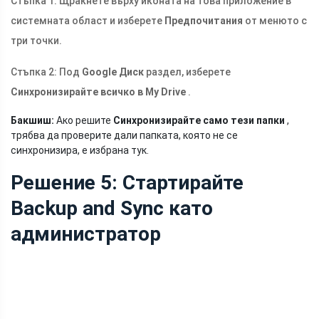
Стъпка 1: Щракнете върху иконата на това приложение в
системната област и изберете
Предпочитания
от менюто с
три точки.
Стъпка 2: Под
Google Диск
раздел, изберете
Синхронизирайте всичко в My Drive
.
Бакшиш:
Ако решите
Синхронизирайте само тези папки
,
трябва да проверите дали папката, която не се
синхронизира, е избрана тук.
Решение 5: Стартирайте
Backup and Sync като
администратор