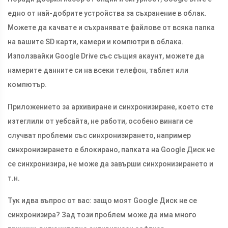
едно от най-добрите устройства за съхранение в облак.
Можете да качвате и съхранявате файлове от всяка папка
на вашите SD карти, камери и компютри в облака.
Използвайки Google Drive със същия акаунт, можете да
намерите данните си на всеки телефон, таблет или
компютър.
Приложението за архивиране и синхронизиране, което сте
изтеглили от уебсайта, не работи, особено винаги се
случват проблеми със синхронизирането, например
синхронизирането е блокирано, папката на Google Диск не
се синхронизира, не може да завърши синхронизирането и
т.н.
Тук идва въпрос от вас: защо моят Google Диск не се
синхронизира? Зад този проблем може да има много