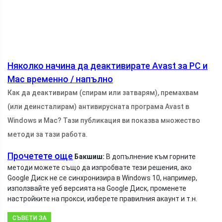
Няколко начина да деактивирате Avast за PC и
Mac временно / напълно
Как да деактивирам (спирам или затварям), премахвам
(или деинсталирам) антивирусната програма Avast в
Windows и Mac? Тази публикация ви показва множество
методи за тази работа.
Прочетете още
Бакшиш:
В допълнение към горните
методи можете също да изпробвате тези решения, ако
Google Диск не се синхронизира в Windows 10, например,
използвайте уеб версията на Google Диск, променете
настройките на прокси, изберете правилния акаунт и т.н.
СЪВЕТИ ЗА