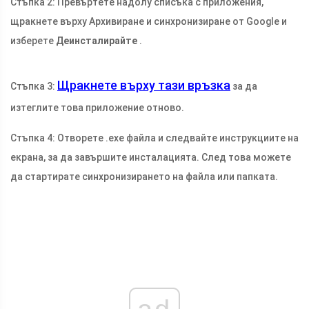
Стъпка 2: Превъртете надолу списъка с приложения,
щракнете върху Архивиране и синхронизиране от Google и
изберете
Деинсталирайте
.
Щракнете върху тази връзка
Стъпка 3:
за да
изтеглите това приложение отново.
Стъпка 4: Отворете .exe файла и следвайте инструкциите на
екрана, за да завършите инсталацията. След това можете
да стартирате синхронизирането на файла или папката.