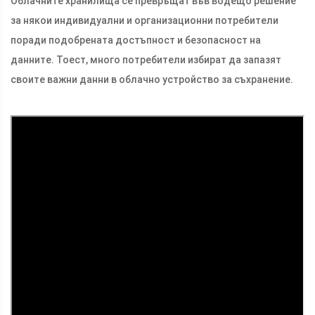
Облачните хранилища се превръщат във водещо решение
за някои индивидуални и организационни потребители
поради подобрената достъпност и безопасност на
данните. Тоест, много потребители избират да запазят
своите важни данни в облачно устройство за съхранение.