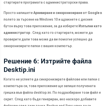
стартирате програмата с администраторски права.
Просто напишете
Архивиране и синхронизиране от Google
в
полето за търсене на Windows 10 и щракнете с десния
бутон върху това приложение, за да изберете
Изпълни като
администратор
. След като го стартирате, можете да
проверите дали това може да ви помогне успешно да
синхронизирате папки с вашия компютър.
Решение 6: Изтрийте файла
Desktip.ini
Когато не успеете да синхронизирате файлове или папки с
компютъра си, това приложение ще запише получената
грешка във файла
desktop.ini
. По подразбиране този файл е
скрит. След като бъде генериран, ако наскоро добавите
файлове след тази точка, Backup and Sync няма да ги