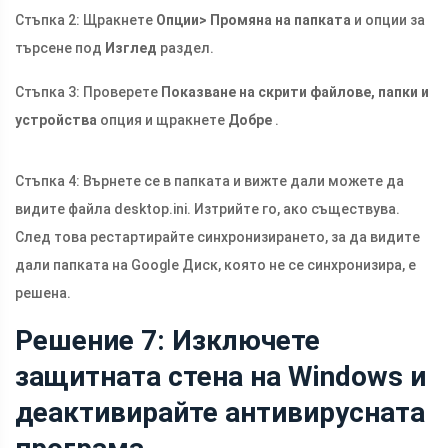
Стъпка 2: Щракнете
Опции> Промяна на папката
и опции за
търсене под
Изглед
раздел.
Стъпка 3: Проверете
Показване на скрити файлове, папки и
устройства
опция и щракнете
Добре
.
Стъпка 4: Върнете се в папката и вижте дали можете да
видите файла
desktop.ini
. Изтрийте го, ако съществува.
След това рестартирайте синхронизирането, за да видите
дали папката на Google Диск, която не се синхронизира, е
решена.
Решение 7: Изключете
защитната стена на Windows и
деактивирайте антивирусната