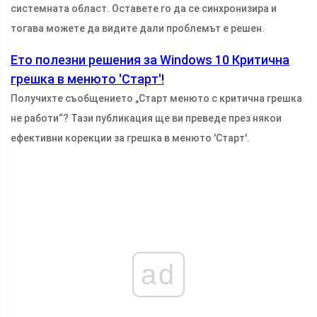
системната област. Оставете го да се синхронизира и
тогава можете да видите дали проблемът е решен.
Ето полезни решения за Windows 10 Критична
грешка в менюто 'Старт'!
Получихте съобщението „Старт менюто с критична грешка
не работи“? Тази публикация ще ви преведе през някои
ефективни корекции за грешка в менюто 'Старт'.
ad