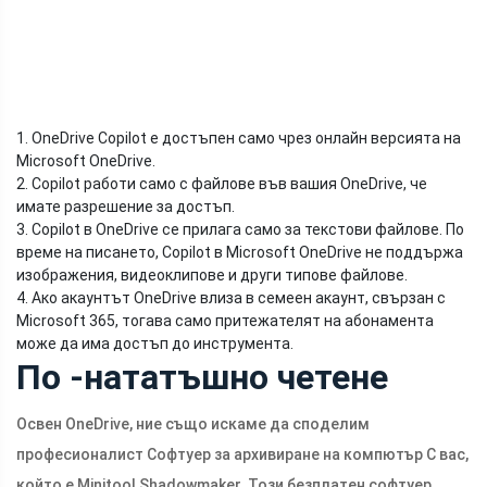
1. OneDrive Copilot е достъпен само чрез онлайн версията на
Microsoft OneDrive.
2. Copilot работи само с файлове във вашия OneDrive, че
имате разрешение за достъп.
3. Copilot в OneDrive се прилага само за текстови файлове. По
време на писането, Copilot в Microsoft OneDrive не поддържа
изображения, видеоклипове и други типове файлове.
4. Ако акаунтът OneDrive влиза в семеен акаунт, свързан с
Microsoft 365, тогава само притежателят на абонамента
може да има достъп до инструмента.
По -нататъшно четене
Освен OneDrive, ние също искаме да споделим
професионалист Софтуер за архивиране на компютър С вас,
който е Minitool Shadowmaker. Този безплатен софтуер