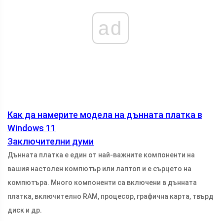
ad
Как да намерите модела на дънната платка в
Windows 11
Заключителни думи
Дънната платка е един от най-важните компоненти на
вашия настолен компютър или лаптоп и е сърцето на
компютъра. Много компоненти са включени в дънната
платка, включително RAM, процесор, графична карта, твърд
диск и др.