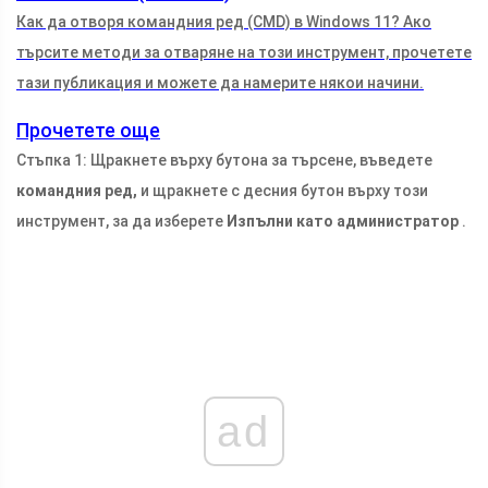
Как да отворя командния ред (CMD) в Windows 11? Ако
търсите методи за отваряне на този инструмент, прочетете
тази публикация и можете да намерите някои начини.
Прочетете още
Стъпка 1: Щракнете върху бутона за търсене, въведете
командния ред,
и щракнете с десния бутон върху този
инструмент, за да изберете
Изпълни като администратор
.
ad