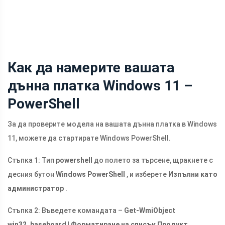
Как да намерите вашата
дънна платка Windows 11 –
PowerShell
За да проверите модела на вашата дънна платка в Windows
11, можете да стартирате Windows PowerShell.
Стъпка 1: Тип
powershell
до полето за търсене, щракнете с
десния бутон
Windows PowerShell
, и изберете
Изпълни като
администратор
.
Стъпка 2: Въведете командата –
Get-WmiObject
win32_baseboard | Форматиране на списък Продукт,