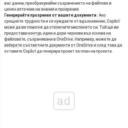
вас данни, преобразувайки съхранението на файлове в
ценен източник на знания и прозрения.
Генерирайте прозрения от вашите документи
: Ако
срещнете трудности и се нуждаете от вдъхновение, Copilot
може да ви помогне да отключите мисленето си. Той ще ви
предостави контур, идеи и дори чернови въз основа на
файловете, съхранявани в OneDrive. Например, можете да
изберете съответните документи от OneDrive и след това да
оставите Copilot да генерира проект за план на проекта.
ad