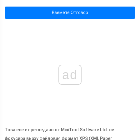
Вземете Отговор
ad
Това есе е прегледано от MiniTool Software Ltd. се
фокусира върху файловия формат XPS (XML Paper