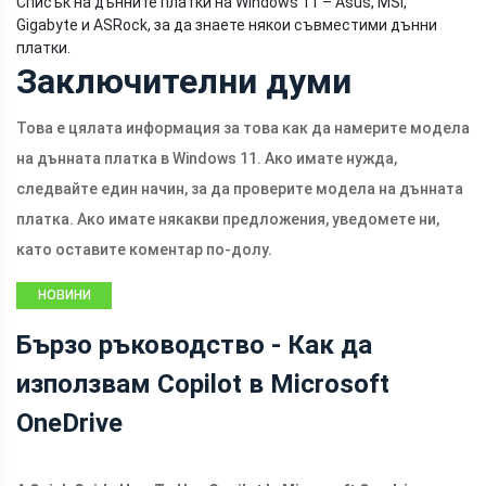
Списък на дънните платки на Windows 11 – Asus, MSI,
Gigabyte и ASRock, за да знаете някои съвместими дънни
платки.
Заключителни думи
Това е цялата информация за това как да намерите модела
на дънната платка в Windows 11. Ако имате нужда,
следвайте един начин, за да проверите модела на дънната
платка. Ако имате някакви предложения, уведомете ни,
като оставите коментар по-долу.
НОВИНИ
Бързо ръководство - Как да
използвам Copilot в Microsoft
OneDrive