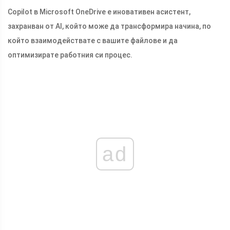
Copilot в Microsoft OneDrive е иновативен асистент,
захранван от AI, който може да трансформира начина, по
който взаимодействате с вашите файлове и да
оптимизирате работния си процес.
ad