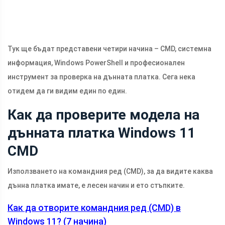
Тук ще бъдат представени четири начина – CMD, системна
информация, Windows PowerShell и професионален
инструмент за проверка на дънната платка. Сега нека
отидем да ги видим един по един.
Как да проверите модела на
дънната платка Windows 11
CMD
Използването на командния ред (CMD), за да видите каква
дънна платка имате, е лесен начин и ето стъпките.
Как да отворите командния ред (CMD) в
Windows 11? (7 начина)