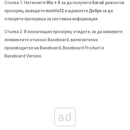
Стъпка 1: Натиснете
Win + R
за да получите
Бягай
диалогов
прозорец, въведете
msinfo32
и щракнете
Добре
за да
отворите прозореца за системна информация.
Стъпка 2: В изскачащия прозорец отидете, за да намерите
елементите относно Baseboard, включително
производител на Baseboard, Baseboard Product и
Baseboard Version.
ad