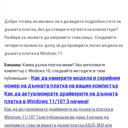
Добре тогава, възможно ли е да видите подробностите за
дънната платка, без да отваряте кутията на компютъра?
Разбира се, можете да направите това нещо. Следвайте
четирите начина по-долу, за да проверите лесно модела на
дънната платка в Windows 11.
Бакшиш:
Каква дънна платка имам? Ако използвате
компютър с Windows 10, следвайте методите в тази
Как да намерите модела и серийния
публикация –
номер на дънната платка на вашия компютър
.
Как да актуализирате драйверите на дънната
платка в Windows 11/10? 3 начина!
Как да актуализирате драйверите на дънната платка в
Windows 11/10? Тази публикация ви дава 3 начина да
направите това за вашата дънна платка ASUS, MSI или