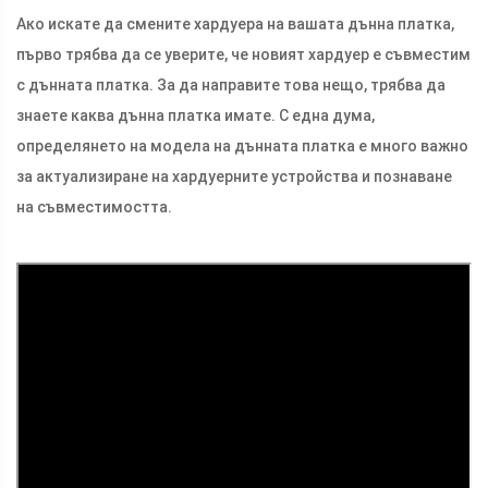
Ако искате да смените хардуера на вашата дънна платка,
първо трябва да се уверите, че новият хардуер е съвместим
с дънната платка. За да направите това нещо, трябва да
знаете каква дънна платка имате. С една дума,
определянето на модела на дънната платка е много важно
за актуализиране на хардуерните устройства и познаване
на съвместимостта.