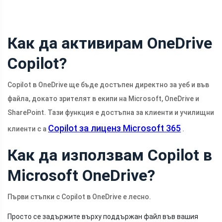
Как да активирам OneDrive
Copilot?
Copilot в OneDrive ще бъде достъпен директно за уеб и във
файла, докато зрителят в екипи на Microsoft, OneDrive и
SharePoint. Тази функция е достъпна за клиенти и училищни
Copilot за лиценз Microsoft 365
клиенти с a
.
Как да използвам Copilot в
Microsoft OneDrive?
Първи стъпки с Copilot в OneDrive е лесно.
Просто се задържите върху поддържан файл във вашия