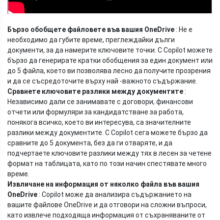
Бързо обобщете файловете във вашия OneDrive
: Не е
необходимо да губите време, преглеждайки дълги
документи, за да намерите ключовите точки. С Copilot можете
бързо да генерирате кратки обобщения за един документ или
до 5 файла, което ви позволява лесно да получите прозрения
и да се съсредоточите върху най -важното съдържание.
Сравнете ключовите разлики между документите
:
Независимо дали се занимавате с договори, финансови
отчети или формуляри за кандидатстване за работа,
понякога всичко, което ви интересува, са значителните
разлики между документите. С Copilot сега можете бързо да
сравните до 5 документа, без да ги отваряте, и да
подчертаете ключовите разлики между тях в лесен за четене
формат на таблицата, като по този начин спестявате много
време.
Извличане на информация от няколко файла във вашия
OneDrive
: Copilot може да анализира съдържанието на
вашите файлове OneDrive и да отговори на сложни въпроси,
като извлече подходяща информация от съхраняваните от