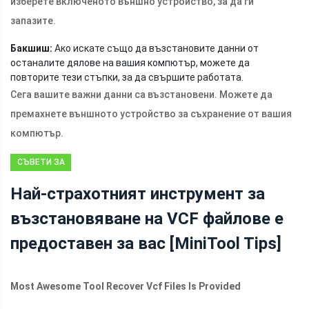
изберете включеното външно устройство, за да ги
запазите.
Бакшиш:
Ако искате също да възстановите данни от
останалите дялове на вашия компютър, можете да
повторите тези стъпки, за да свършите работата.
Сега вашите важни данни са възстановени. Можете да
премахнете външното устройство за съхранение от вашия
компютър.
СЪВЕТИ ЗА
ВЪЗСТАНОВЯВАНЕ
Най-страхотният инструмент за
НА ДАННИ
възстановяване на VCF файлове е
предоставен за вас [MiniTool Tips]
Most Awesome Tool Recover Vcf Files Is Provided