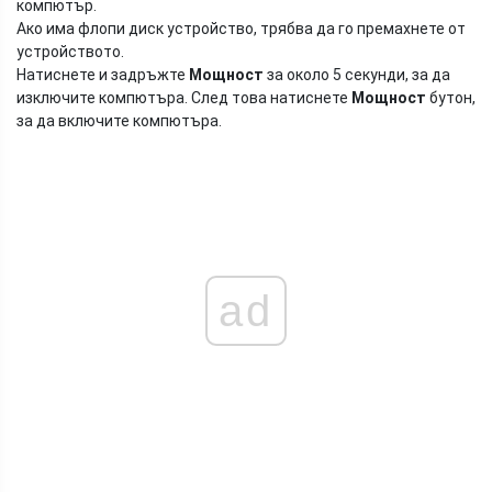
компютър.
Ако има флопи диск устройство, трябва да го премахнете от
устройството.
Натиснете и задръжте
Мощност
за около 5 секунди, за да
изключите компютъра. След това натиснете
Мощност
бутон,
за да включите компютъра.
ad