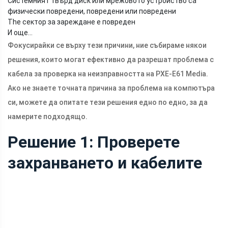
Системният твърд диск или мрежовото устройство са
физически повредени, повредени или повредени
The сектор за зареждане е повреден
И още…
Фокусирайки се върху тези причини, ние събираме някои
решения, които могат ефективно да разрешат проблема с
кабела за проверка на неизправността на PXE-E61 Media.
Ако не знаете точната причина за проблема на компютъра
си, можете да опитате тези решения едно по едно, за да
намерите подходящо.
Решение 1: Проверете
захранването и кабелите