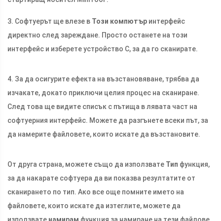
3. Софтуерът ще влезе в
Този компютър
интерфейс
директно след зареждане. Просто останете на този
интерфейс и изберете устройство C, за да го сканирате.
4. За да осигурите ефекта на възстановяване, трябва да
изчакате, докато приключи целия процес на сканиране.
След това ще видите списък с пътища в лявата част на
софтуерния интерфейс. Можете да разгънете всеки път, за
да намерите файловете, които искате да възстановите.
От друга страна, можете също да използвате
Тип
функция,
за да накарате софтуера да ви показва резултатите от
сканирането по тип. Ако все още помните името на
файловете, които искате да изтеглите, можете да
използвате
намирам
функция за намиране на тези файлове