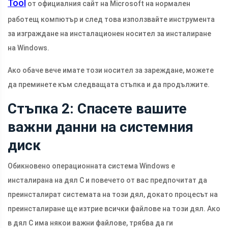
Tool
от официалния сайт на Microsoft на нормален
работещ компютър и след това използвайте инструмента
за изграждане на инсталационен носител за инсталиране
на Windows.
Ако обаче вече имате този носител за зареждане, можете
да преминете към следващата стъпка и да продължите.
Стъпка 2: Спасете вашите
важни данни на системния
диск
Обикновено операционната система Windows е
инсталирана на дял С и повечето от вас предпочитат да
преинсталират системата на този дял, докато процесът на
преинсталиране ще изтрие всички файлове на този дял. Ако
в дял C има някои важни файлове, трябва да ги