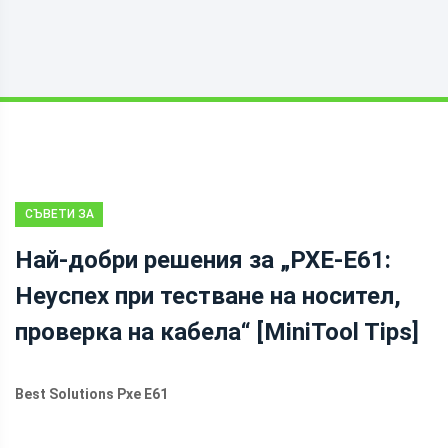
СЪВЕТИ ЗА
ВЪЗСТАНОВЯВАНЕ
Най-добри решения за „PXE-E61:
НА ДАННИ
Неуспех при тестване на носител,
проверка на кабела“ [MiniTool Tips]
Best Solutions Pxe E61