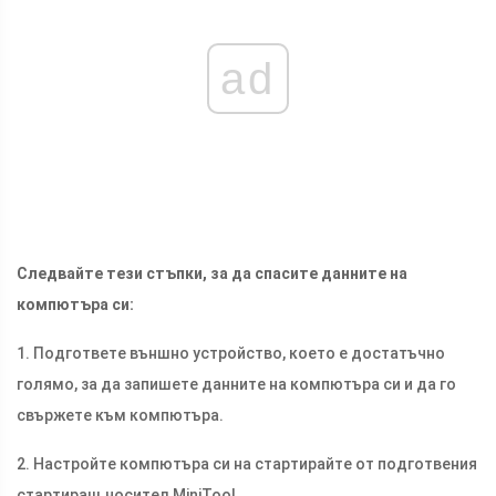
ad
Следвайте тези стъпки, за да спасите данните на
компютъра си:
1. Подгответе външно устройство, което е достатъчно
голямо, за да запишете данните на компютъра си и да го
свържете към компютъра.
2. Настройте компютъра си на стартирайте от подготвения
стартиращ носител MiniTool .