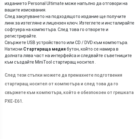
изданието Personal Ultimate може напълно да отговори на
вашите изисквания.
След закупуването на подходящото издание ще получите
линк за изтегляне и лицензен ключ. Изтеглете и инсталирайте
софтуера на компютъра. След това го отворете и
регистрирайте.
Свържете USB устройството или CD / DVD към компютъра.
Натисни
Стартираща медия
бутон, който се намира в
долната лява част на интерфейса и следвайте съветниците
към създайте MiniTool стартиращ носител .
След тези стъпки можете да премахнете подготвения
стартиращ носител от компютъра и след това да го
свържете към компютъра, който е обезпокоен от грешката
PXE-E61.