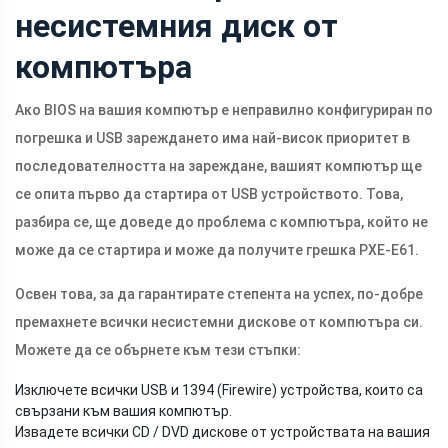
несистемния диск от
компютъра
Ако BIOS на вашия компютър е неправилно конфигуриран по
погрешка и USB зареждането има най-висок приоритет в
последователността на зареждане, вашият компютър ще
се опита първо да стартира от USB устройството. Това,
разбира се, ще доведе до проблема с компютъра, който не
може да се стартира и може да получите грешка PXE-E61.
Освен това, за да гарантирате степента на успех, по-добре
премахнете всички несистемни дискове от компютъра си.
Можете да се обърнете към тези стъпки:
Изключете всички USB и 1394 (Firewire) устройства, които са
свързани към вашия компютър.
Извадете всички CD / DVD дискове от устройствата на вашия