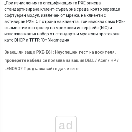
„При изчисленията спецификацията PXE описва
стандартизирана клиент-сървърна среда, която зарежда
софтуерен модул, извлечен от мрежа, на клиенти с
активиран PXE. От страна на клиента, той изисква само PXE-
съвместим контролер на мрежовия интерфейс (NIC) и
използва малък набор от стандартни мрежови протоколи
като DHCP и TFTP. '
От Уикипедия
Знаеш ли защо
PXE-E61: Неуспешен тест на носителя,
проверете кабела
се появява на вашия DELL / Acer / HP /
LENOVO? Продължавайте да четете.
ad