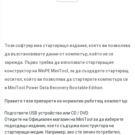
Този софтуер има стартиращо издание, което ви позволява
да възстановявате данни от компютър, който не се
зарежда. Първо трябва да използвате стартиращия
конструктор на WinPE MiniTool, за да създадете стартиращ
носител, който ви позволява да стартирате компютъра си
в MiniTool Power Data Recovery Bootable Edition.
Правете тези препарати на нормален работещ компютър:
Подгответе USB устройство или CD / DVD.
Отидете на Официален магазин на MiniTool за да изберете
подходящо издание, което съдържа конструктора на
стартиращи медии. Например, ако сте личен потребител,