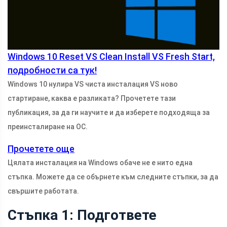
Windows 10 Reset VS Clean Install VS Fresh Start,
подробности са тук!
Windows 10 нулира VS чиста инсталация VS ново
стартиране, каква е разликата? Прочетете тази
публикация, за да ги научите и да изберете подходяща за
преинсталиране на ОС.
Прочетете още
Цялата инсталация на Windows обаче не е нито една
стъпка. Можете да се обърнете към следните стъпки, за да
свършите работата.
Стъпка 1: Подгответе