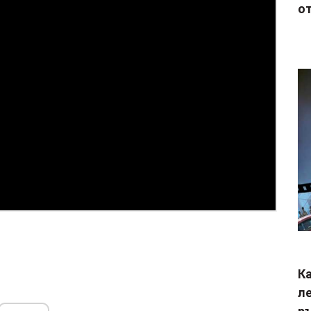
от
Ка
ле