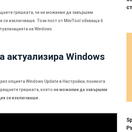
с
ещнете грешката, че не можахме да завършим
я се изключваше. Този пост от MiniTool обхваща 6
ктуализацията на Windows.
а актуализира Windows
чрез опцията Windows Update в Настройки, понякога
срещнете грешката, която
не можахме да завършим
ция се изключваше
.
Sp
Р