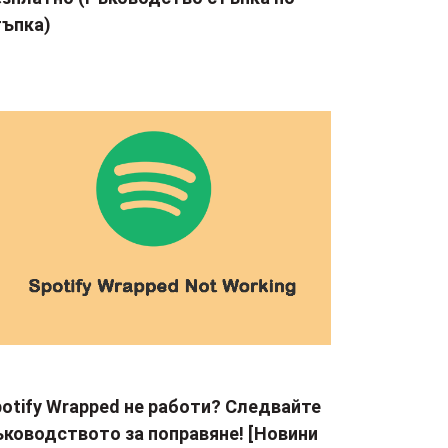
тъпка)
otify Wrapped не работи? Следвайте
ъководството за поправяне! [Новини