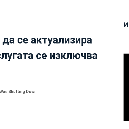
И
 да се актуализира
слугата се изключва
 Was Shutting Down