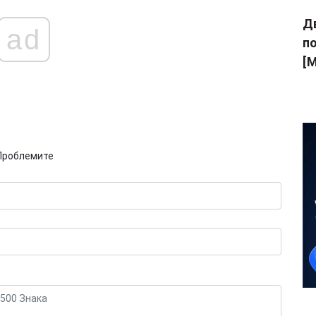
Дв
ad
п
[M
Проблемите