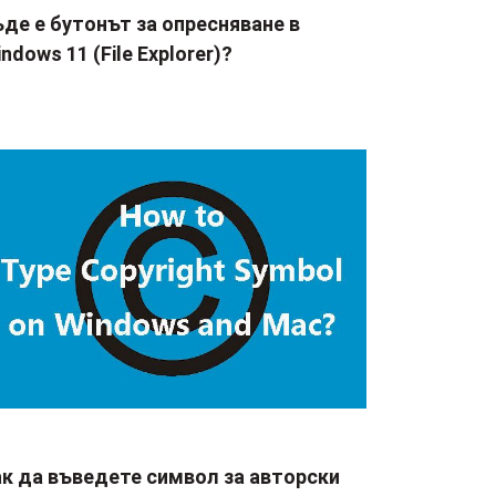
де е бутонът за опресняване в
ndows 11 (File Explorer)?
ак да въведете символ за авторски