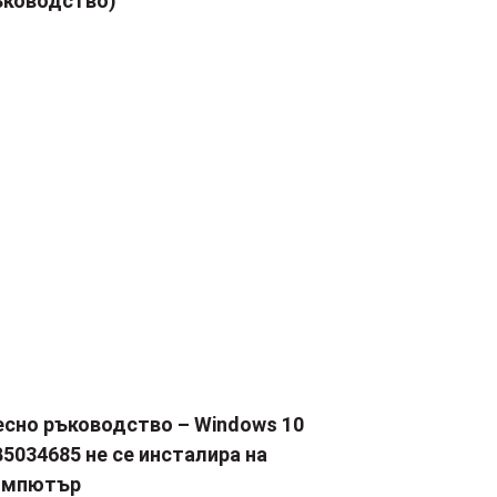
ъководство)
есно ръководство – Windows 10
5034685 не се инсталира на
омпютър