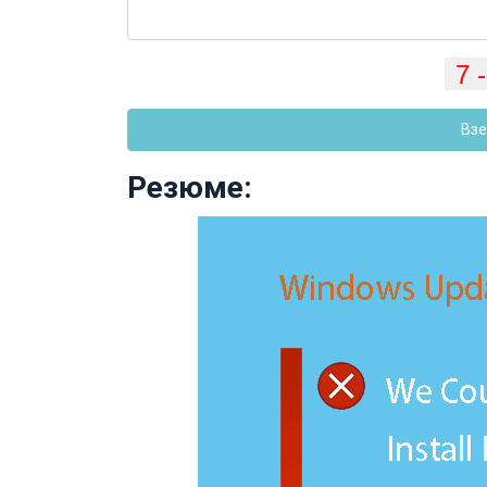
Взе
Резюме: