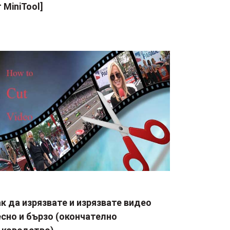
 MiniTool]
к да изрязвате и изрязвате видео
сно и бързо (окончателно