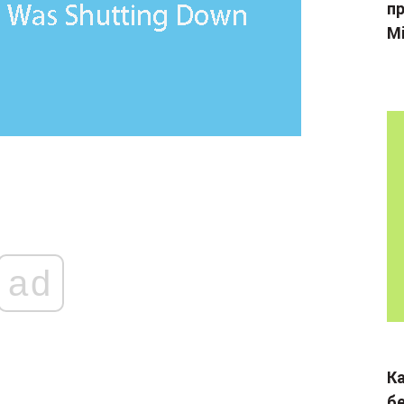
пр
Mi
ad
К
б