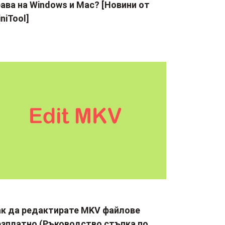
ава на Windows и Mac? [Новини от
niTool]
ак да редактирате MKV файлове
езплатно (Ръководство стъпка по