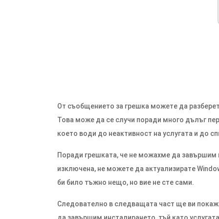
От съобщението за грешка можете да разберете
Това може да се случи поради много дълъг пер
което води до неактивност на услугата и до сп
Поради грешката, че не можахме да завършим и
изключена, не можете да актуализирате Window
би било тъжно нещо, но вие не сте сами.
Следователно в следващата част ще ви покаже
да завършим инсталирането, тъй като услугата