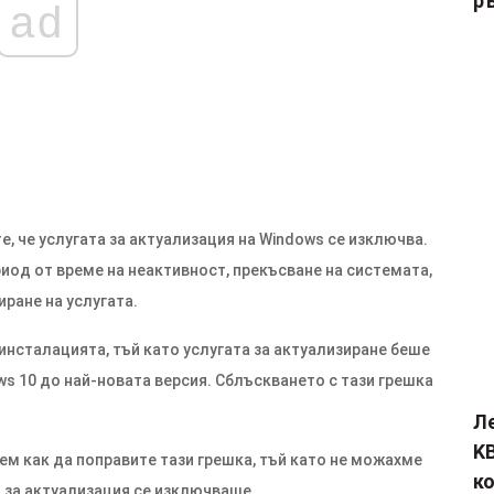
р
ad
, че услугата за актуализация на Windows се изключва.
иод от време на неактивност, прекъсване на системата,
иране на услугата.
нсталацията, тъй като услугата за актуализиране беше
s 10 до най-новата версия. Сблъскването с тази грешка
Л
KB
м как да поправите тази грешка, тъй като не можахме
к
 за актуализация се изключваше.