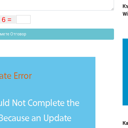
Къ
Wi
мете Отговор
К