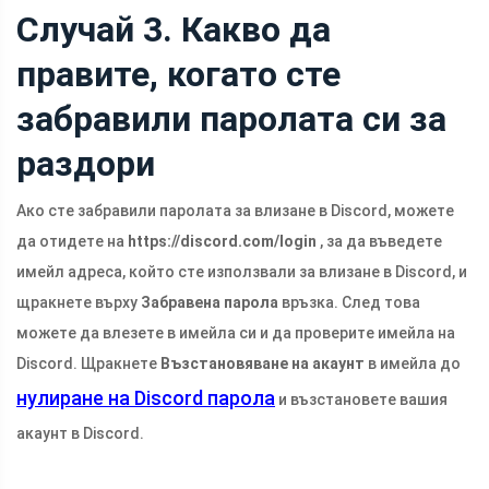
Случай 3. Какво да
правите, когато сте
забравили паролата си за
раздори
Ако сте забравили паролата за влизане в Discord, можете
да отидете на
https://discord.com/login
, за да въведете
имейл адреса, който сте използвали за влизане в Discord, и
щракнете върху
Забравена парола
връзка. След това
можете да влезете в имейла си и да проверите имейла на
Discord. Щракнете
Възстановяване на акаунт
в имейла до
нулиране на Discord парола
и възстановете вашия
акаунт в Discord.