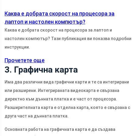
Каква е добрата скорост на процесора за
лаптоп и настолен компютър?
Каква е добрата скорост на процесора за лаптоп и
настолен компютър? Тази публикация ви показва подробни
инструкции.
Прочетете още
3. Графична карта
Има два различни вида графични карти и те са интегрирани
или разширени. Интегрираната видеокарта е свързана
директно към дънната платка и е част от процесора.
Разширителната карта е отделна карта, която е свързана с
друга част на дънната платка.
Основната работа на графичната карта е да създава