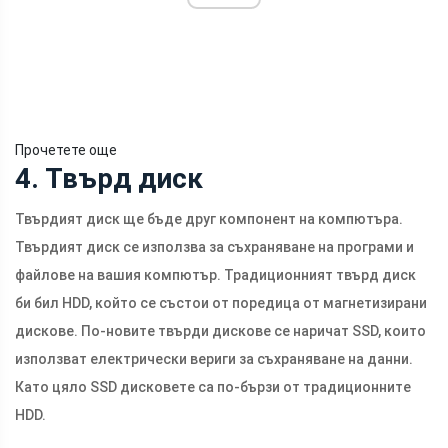
Прочетете още
4. Твърд диск
Твърдият диск ще бъде друг компонент на компютъра.
Твърдият диск се използва за съхраняване на програми и
файлове на вашия компютър. Традиционният твърд диск
би бил HDD, който се състои от поредица от магнетизирани
дискове. По-новите твърди дискове се наричат ​​SSD, които
използват електрически вериги за съхраняване на данни.
Като цяло SSD дисковете са по-бързи от традиционните
HDD.