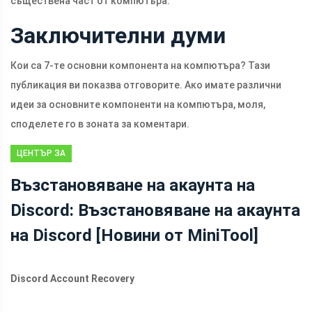
съществена част от компютъра.
Заключителни думи
Кои са 7-те основни компонента на компютъра? Тази
публикация ви показва отговорите. Ако имате различни
идеи за основните компоненти на компютъра, моля,
споделете го в зоната за коментари.
ЦЕНТЪР ЗА
НОВИНИ НА
Възстановяване на акаунта на
MINITOOL
Discord: Възстановяване на акаунта
на Discord [Новини от MiniTool]
Discord Account Recovery