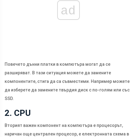
ad
Повечето дънни платки в компютъра могат да се
разширяват. В тази ситуация можете да замените
компонентите, стига да са съвместими. Например можете
да изберете да замените твърдия диск с по-голям или със
SSD.
2. CPU
Вторият важен компонент на компютъра е процесорът,
наричан още централен процесор, е електронната схема в