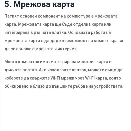
5. Мрежова карта
Петият основен компонент на компютъра е мрежовата
карта. Мрежовата карта ще бъде отделна карта или
интегрирана в дънната платка. Основната работа на
мрежовата карта е да даде възможност на компютъра ви
да се свърже с мрежата и интернет.
Много компютри имат интегрирана мрежова карта в
дънната платка. Ако използвате лаптоп, можете също да
изберете да свържете Wi-Fi мрежи чрез Wi-Fi карта, която
обикновено е близо до външните ръбове на устройствата.