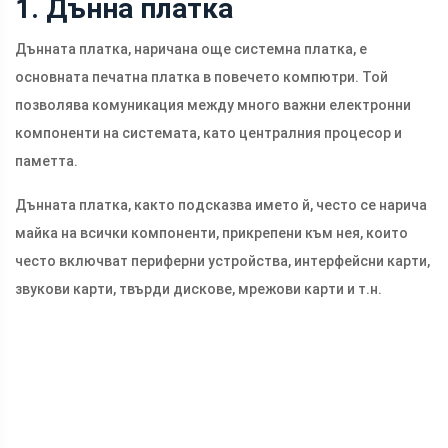
1. Дънна платка
Дънната платка, наричана още системна платка, е
основната печатна платка в повечето компютри. Той
позволява комуникация между много важни електронни
компоненти на системата, като централния процесор и
паметта.
Дънната платка, както подсказва името й, често се нарича
майка на всички компоненти, прикрепени към нея, които
често включват периферни устройства, интерфейсни карти,
звукови карти, твърди дискове, мрежови карти и т.н.