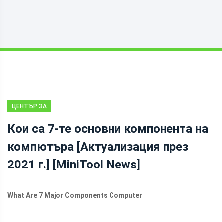
ЦЕНТЪР ЗА
НОВИНИ НА
Кои са 7-те основни компонента на
MINITOOL
компютъра [Актуализация през
2021 г.] [MiniTool News]
What Are 7 Major Components Computer