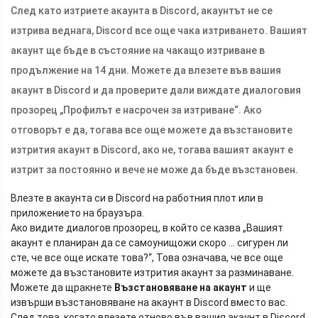
След като изтриете акаунта в Discord, акаунтът не се
изтрива веднага, Discord все още чака изтриването. Вашият
акаунт ще бъде в състояние на чакащо изтриване в
продължение на 14 дни. Можете да влезете във вашия
акаунт в Discord и да проверите дали виждате диалоговия
прозорец „Профилът е насрочен за изтриване“. Ако
отговорът е да, тогава все още можете да възстановите
изтрития акаунт в Discord, ако не, тогава вашият акаунт е
изтрит за постоянно и вече не може да бъде възстановен.
Влезте в акаунта си в Discord на работния плот или в
приложението на браузъра.
Ако видите диалогов прозорец, в който се казва „Вашият
акаунт е планиран да се самоунищожи скоро ... сигурен ли
сте, че все още искате това?“, Това означава, че все още
можете да възстановите изтрития акаунт за разминаване.
Можете да щракнете
Възстановяване на акаунт
и ще
извърши възстановяване на акаунт в Discord вместо вас.
След това, когато влезете отново във вашия акаунт в Discord,