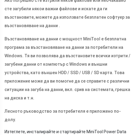
Ако погрешно сте изтрили някои файлове или неочаквано
сте загубили някои важни файлове и искате да ги
възстановите, можете да използвате безплатен софтуер за
възстановяване на данни .
Възстановяване на данни с мощност MiniTool е безплатна
програма за възстановяване на данни за потребители на
Windows. Тя ви позволява да възстановите всички изтрити /
загубени данни от компютър с Windows и външни
устройства, като външен HDD / SSD / USB / SD карта. Това
приложение може да ви помогне да се справите с различни
ситуации на загуба на данни, вкл. срив на системата, грешка
на диска и т.н.
Лесното ръководство за потребителя е приложено по-
долу.
Изтеглете, инсталирайте и стартирайте MiniTool Power Data