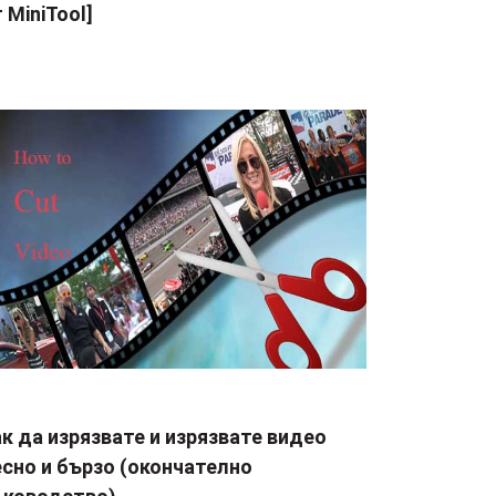
 MiniTool]
к да изрязвате и изрязвате видео
сно и бързо (окончателно