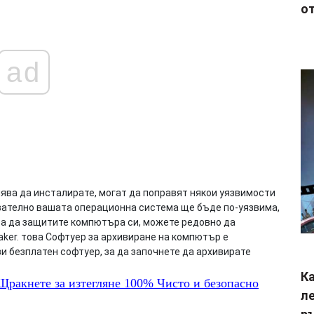
от
ad
ява да инсталирате, могат да поправят някои уязвимости
вателно вашата операционна система ще бъде по-уязвима,
За да защитите компютъра си, можете редовно да
ker. това Софтуер за архивиране на компютър е
и безплатен софтуер, за да започнете да архивирате
Ка
ракнете за изтегляне
100%
Чисто и безопасно
ле