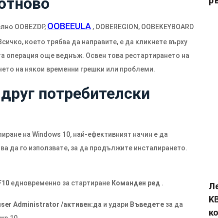
 отново
р
OOBEEULA
елно OOBEZDP,
, OOBEREGION, OOBEKEYBOARD
Всичко, което трябва да направите, е да кликнете върху
та операция още веднъж. Освен това рестартирането на
ето на някои временни грешки или проблеми.
 друг потребителски
иране на Windows 10, най-ефективният начин е да
ва да го използвате, за да продължите инсталирането.
F10
едновременно за стартиране
Команден ред
.
Л
KB
user Administrator /активен:да
и удари
Въведете
за да
к