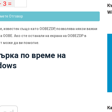
Къ
Wi
мете Отговор
ge, известен също като OOBEZDP, позволява някои важни
а OOBE. Ако сте останали на екрана на OOBEZDP в
т може да ви помогне.
ърка по време на
dows
К