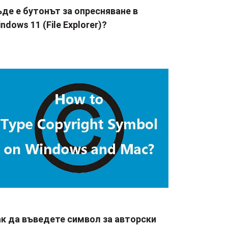
де е бутонът за опресняване в
ndows 11 (File Explorer)?
ак да въведете символ за авторски