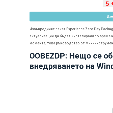
Взе
Извънредният пакет Experience Zero Day Packa
актуализации да бъдат инсталирани по време н
момента, това ръководство от Миниинструмен
OOBEZDP: Нещо се об
внедряването на Win