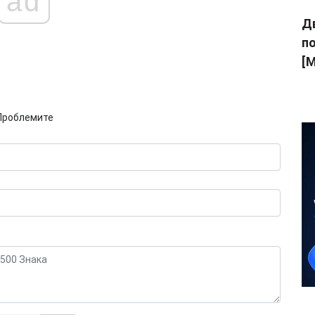
ad
Дв
п
[M
Проблемите