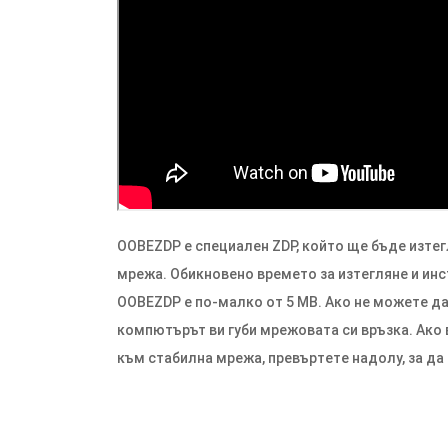
OOBEZDP е специален ZDP, който ще бъде изте
мрежа. Обикновено времето за изтегляне и инс
OOBEZDP е по-малко от 5 MB. Ако не можете да
компютърът ви губи мрежовата си връзка. Ако
към стабилна мрежа, превъртете надолу, за д