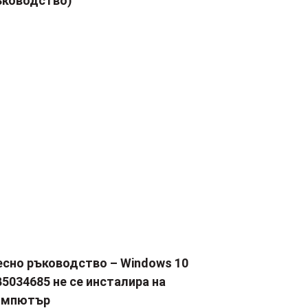
ъководство)
есно ръководство – Windows 10
5034685 не се инсталира на
омпютър