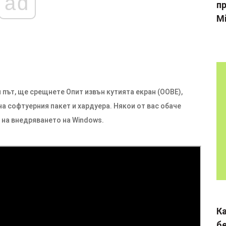
ad
пр
Mi
 път, ще срещнете Опит извън кутията екран (OOBE),
 софтуерния пакет и хардуера. Някои от вас обаче
 на внедряването на Windows.
К
б