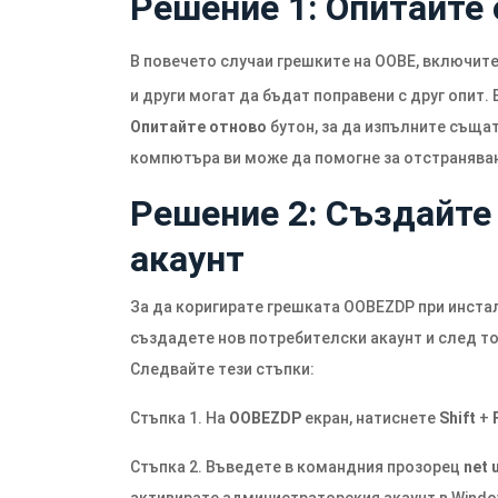
Решение 1: Опитайте
В повечето случаи грешките на OOBE, включит
и други могат да бъдат поправени с друг опит. 
Опитайте отново
бутон, за да изпълните съща
компютъра ви може да помогне за отстраняван
Решение 2: Създайте
акаунт
За да коригирате грешката OOBEZDP при инстал
създадете нов потребителски акаунт и след то
Следвайте тези стъпки:
Стъпка 1. На
OOBEZDP
екран, натиснете
Shift
+
Стъпка 2. Въведете в командния прозорец
net 