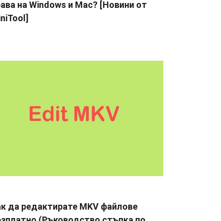
ава на Windows и Mac? [Новини от
niTool]
ак да редактирате MKV файлове
езплатно (Ръководство стъпка по