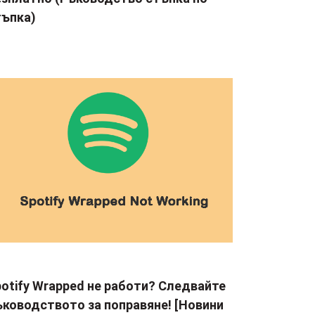
тъпка)
otify Wrapped не работи? Следвайте
ъководството за поправяне! [Новини