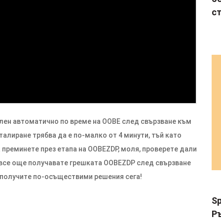
с
глен автоматично по време на OOBE след свързване към
талиране трябва да е по-малко от 4 минути, тъй като
 преминете през етапа на OOBEZDP, моля, проверете дали
 все още получавате грешката OOBEZDP след свързване
а получите по-осъществими решения сега!
Sp
Р