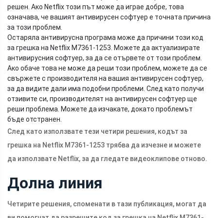
решен. Ако Netflix този път може да играе добре, това
означава, че вашият антивирусен софтуер е точната причина
за този проблем.
Остаряла антивирусна програма може да причини този код
за грешка на Netflix M7361-1253. Можете да актуализирате
антивирусния софтуер, за да се отървете от този проблем.
Ако обаче това не може да реши този проблем, можете да се
свържете с производителя на вашия антивирусен софтуер,
за да видите дали има подобни проблеми. След като получи
отзивите си, производителят на антивирусен софтуер ще
реши проблема. Можете да изчакате, докато проблемът
бъде отстранен.
След като използвате тези четири решения, кодът за
грешка на Netflix M7361-1253 трябва да изчезне и можете
да използвате Netflix, за да гледате видеоклипове отново.
Долна линия
Четирите решения, споменати в тази публикация, могат да
ви помогнат да разрешите код за грешка на Netflix M7361-