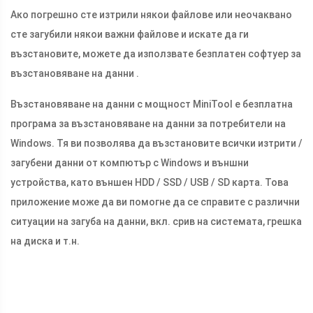
Ако погрешно сте изтрили някои файлове или неочаквано
сте загубили някои важни файлове и искате да ги
възстановите, можете да използвате безплатен софтуер за
възстановяване на данни .
Възстановяване на данни с мощност MiniTool е безплатна
програма за възстановяване на данни за потребители на
Windows. Тя ви позволява да възстановите всички изтрити /
загубени данни от компютър с Windows и външни
устройства, като външен HDD / SSD / USB / SD карта. Това
приложение може да ви помогне да се справите с различни
ситуации на загуба на данни, вкл. срив на системата, грешка
на диска и т.н.