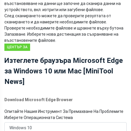
възстановяване на данни ще започне да сканира данни на
устройството, вкл. изтрити или загубени файлове.
След сканирането можете да проверите резултата от
сканирането и да намерите необходимите файлове.
Проверете необходимите файлове и щракнете върху бутона
Запазване. Изберете нова дестинация за съхраняване на
възстановените файлове.
ЦЕНТЪР ЗА
НОВИНИ НА
Изтеглете браузъра Microsoft Edge
MINITOOL
за Windows 10 или Mac [MiniTool
News]
Download Microsoft Edge Browser
Опитайте Нашия Инструмент За Премахване На Проблемите
Изберете Операционната Система