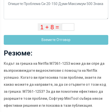
Вземете Отговор
Резюме:
Кодът за грешка на Netflix M7361-1253 може да ви спре да
възпроизвеждате видеоклипове с помощта на Netflix
успешно. Когато ви притеснява този проблем, знаете ли
какво можете да направите, за да се отървете от този код
за грешка: M7361-1253? За да ви помогнем ефективно да
разрешите този проблем, Софтуер MiniTool събира някои
ефективни решения и ги показва в тази публикация.