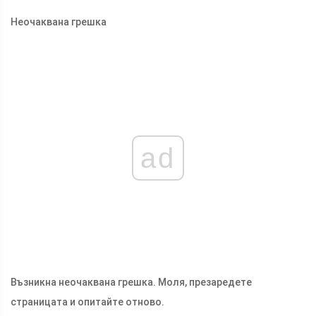
Неочаквана грешка
ad
Възникна неочаквана грешка. Моля, презаредете
страницата и опитайте отново.