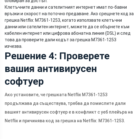
блокиран за достъп.
Клетъчните данни и сателитният интернет имат по-бавни
връзки и скорост на поточно предаване. Ако срещнете код за
грешка Netflix: M7361-1253, когато използвате клетъчни
данни или сателитен интернет, можете да се обърнете към
кабелен интернет или цифрова абонатна линия (DSL) и след
това да проверите дали кодът за грешка M7361-1253
изчезва.
Решение 4: Проверете
вашия антивирусен
софтуер
Ако установите, че грешката Netflix M7361-1253
продължава да съществува, трябва да помислите дали
вашият антивирусен софтуер е в конфликт с уеб плейъра на
Netflix и причинява код за грешка на Netflix: M7361-1253.