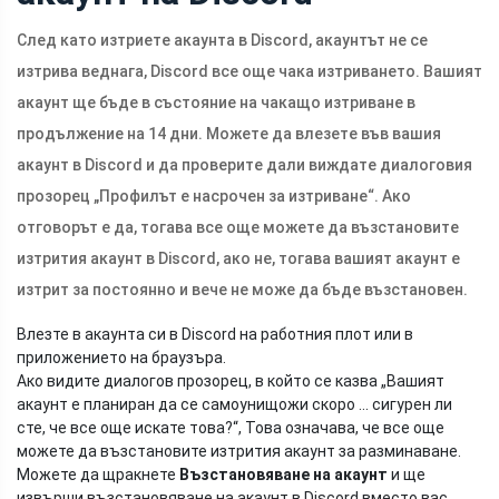
След като изтриете акаунта в Discord, акаунтът не се
изтрива веднага, Discord все още чака изтриването. Вашият
акаунт ще бъде в състояние на чакащо изтриване в
продължение на 14 дни. Можете да влезете във вашия
акаунт в Discord и да проверите дали виждате диалоговия
прозорец „Профилът е насрочен за изтриване“. Ако
отговорът е да, тогава все още можете да възстановите
изтрития акаунт в Discord, ако не, тогава вашият акаунт е
изтрит за постоянно и вече не може да бъде възстановен.
Влезте в акаунта си в Discord на работния плот или в
приложението на браузъра.
Ако видите диалогов прозорец, в който се казва „Вашият
акаунт е планиран да се самоунищожи скоро ... сигурен ли
сте, че все още искате това?“, Това означава, че все още
можете да възстановите изтрития акаунт за разминаване.
Можете да щракнете
Възстановяване на акаунт
и ще
извърши възстановяване на акаунт в Discord вместо вас.