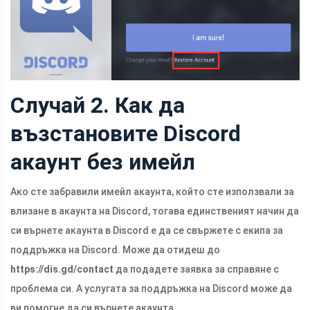
Случай 2. Как да
възстановите Discord
акаунт без имейл
Ако сте забравили имейл акаунта, който сте използвали за
влизане в акаунта на Discord, тогава единственият начин да
си върнете акаунта в Discord е да се свържете с екипа за
поддръжка на Discord. Може да отидеш до
https://dis.gd/contact
да подадете заявка за справяне с
проблема си. А услугата за поддръжка на Discord може да
ви помогне да си върнете акаунта.