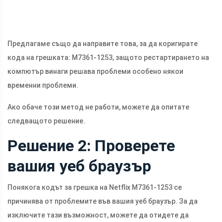
Предлагаме също да направите това, за да коригирате
кода на грешката: M7361-1253, защото рестартирането на
компютър винаги решава проблеми особено някои
временни проблеми.
Ако обаче този метод не работи, можете да опитате
следващото решение.
Решение 2: Проверете
вашия уеб браузър
Понякога кодът за грешка на Netflix M7361-1253 се
причинява от проблемите във вашия уеб браузър. За да
изключите тази възможност, можете да отидете да