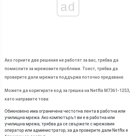
ad
Ако горните две решения не работят за вас, трябва да
помислите за мрежовите проблеми. Тоест, трябва да
проверите дали мрежата поддържа поточно предаване.
Можете да коригирате код за грешка на Netflix M7361-1253,
като направите това:
Обикновено има ограничена честотна лента в работна или
училищна мрежа. Ако компютърът ви е в работна или
училищна мрежа, трябва да се свържете с мрежовия
оператор или администратор, за да проверите дали Netflix е