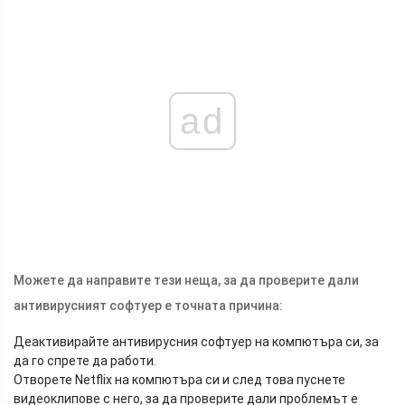
ad
Можете да направите тези неща, за да проверите дали
антивирусният софтуер е точната причина:
Деактивирайте антивирусния софтуер на компютъра си, за
да го спрете да работи.
Отворете Netflix на компютъра си и след това пуснете
видеоклипове с него, за да проверите дали проблемът е