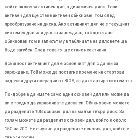
който включва активен дял, в динамичен диск. Този
активен дял ще стане активен обикновен том след
преобразуване на диска. Ако активният дял не е текущият
системен дял или дял за зареждане, той ще стане
обикновен том и записът му в таблицата на дяловете ще
бъде загубен. След това тя ще стане неактивна.
Всъщност активният дял е основният дял с данни за
зареждане. Той може да постигне поемане на стартови
задачи и други операции от BIOS, за да стартира системата.
По-добре е да имате само един основен дял или може да
ви е трудно да управлявате диска си. Обикновено можете
да разделите 10G основен дял на малък твърд диск. За
голям можете да разделите основен дял, който е около
15G на 20G. Не е нужно да разделяте основен дял, който е
твърде голям.