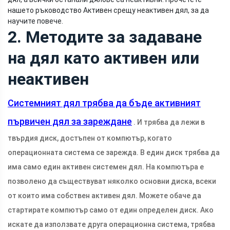
нашето ръководство Активен срещу неактивен дял, за да
научите повече.
2. Методите за задаване
на дял като активен или
неактивен
Системният дял трябва да бъде активният
първичен дял за зареждане
. И трябва да лежи в
твърдия диск, достъпен от компютър, когато
операционната система се зарежда. В един диск трябва да
има само един активен системен дял. На компютъра е
позволено да съществуват няколко основни диска, всеки
от които има собствен активен дял. Можете обаче да
стартирате компютър само от един определен диск. Ако
искате да използвате друга операционна система, трябва