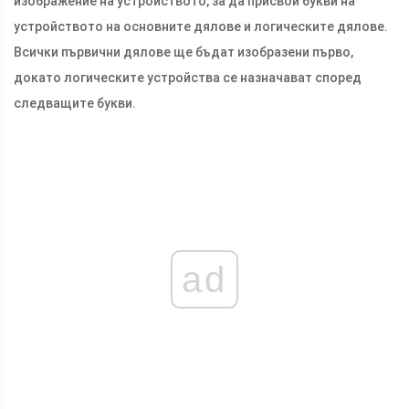
изображение на устройството, за да присвои букви на
устройството на основните дялове и логическите дялове.
Всички първични дялове ще бъдат изобразени първо,
докато логическите устройства се назначават според
следващите букви.
ad