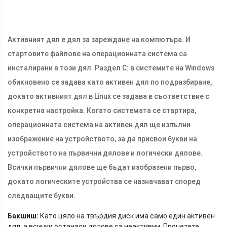
Активният дял е дял за зареждане на компютъра. И
стартовите файлове на операционната система са
инсталирани в този дял. Раздел C: в системите на Windows
обикновено се задава като активен дял по подразбиране,
докато активният дял в Linux се задава в съответствие с
конкретна настройка. Когато системата се стартира,
операционната система на активен дял ще изпълни
изображение на устройството, за да присвои букви на
устройството на първични дялове и логически дялове.
Всички първични дялове ще бъдат изобразени първо,
докато логическите устройства се назначават според
следващите букви.
Бакшиш:
Като цяло на твърдия диск има само един активен
дял, а всички останали дялове са неактивни. Прочетете