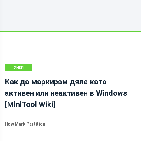
УИКИ
БИБЛИОТЕКА
Как да маркирам дяла като
НА MINITOOL
активен или неактивен в Windows
[MiniTool Wiki]
How Mark Partition