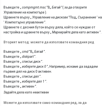
Въведете „
compmgmt.msc
”В„
Бягай
”(
за да отворите
Управление на компютъра
).
Щракнете върху „
Управление на дискове
”Под„
Съхранение
' на
'
Компютърно управление
”.
Щракнете с десния бутон върху дяла, който се нуждае от
настройка и щракнете върху „
Маркирайте дяла като активен
”.
Вторият метод: можете да използвате командния ред
Въведете „
cmd
”В„
Бягай
”.
Въведете „
diskpart
”.
Въведете „
списък диск
”.
Въведете „
изберете диск 0
”, Например, искаме да зададем
първия дял на диск 0 активен.
Въведете „
списък дял
”.
Въведете „
изберете дял 1
”.
Въведете „
активен
”.
Задайте дяла като неактивен
Можете да използвате само командния ред, за да