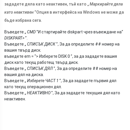
зададете дяла като неактивен, тъй като „
Маркирайте дяла
като неактивен
”Опция в интерфейса на Windows не може да
бъде избрана сега.
Въведете „
CMD
”И стартирайте diskpart чрез въвеждане на“
DISKPART>
”.
Въведете „
СПИСЪК ДИСК
”, За да определите ## номер на
вашия твърд диск.
въведете em = ''> Изберете DISK 0 ”, за да зададете вашия
диск като текущ работещ твърд диск.
Въведете „
СПИСЪК ДЯЛ
”, За да определите ## номер на
вашия дял на диска.
Въведете „
Изберете ЧАСТ 1
”, За да зададете първия дял
като текущ операционен дял.
Въведете „
НЕАКТИВНО
”, За да зададете текущия дял като
неактивен.