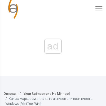
ad
Основен
Уики Библиотека На Minitool
Как да маркирам дяла като активен или неактивен в
Windows [MiniTool Wiki]