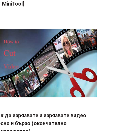
 MiniTool]
к да изрязвате и изрязвате видео
сно и бързо (окончателно