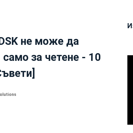
И
DSK не може да
само за четене - 10
Съвети]
olutions