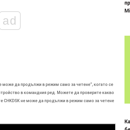
пр
Mi
ad
 може да продължи в режим само за четене“, когато се
стройство в командния ред. Можете да проверите какво
ите CHKDSK не може да продължи в режим само за четене
К
б