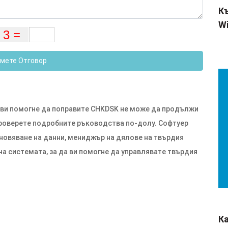
Къ
Wi
мете Отговор
а ви помогне да поправите CHKDSK не може да продължи
 Проверете подробните ръководства по-долу. Софтуер
новяване на данни, мениджър на дялове на твърдия
на системата, за да ви помогне да управлявате твърдия
К