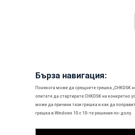
Бърза навигация:
Понякога може да срещнете грешка „CHKDSK не
опитате да стартирате CHKDSK на конкретно у
може да причини тази грешка и как да поправ
грешка в Windows 10 с 10-те решения по-долу.