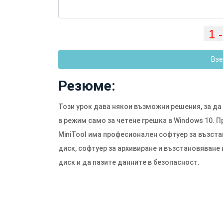
Взе
Резюме:
Този урок дава някои възможни решения, за д
в режим само за четене грешка в Windows 10.
MiniTool има професионален софтуер за възста
диск, софтуер за архивиране и възстановяване 
диск и да пазите данните в безопасност.