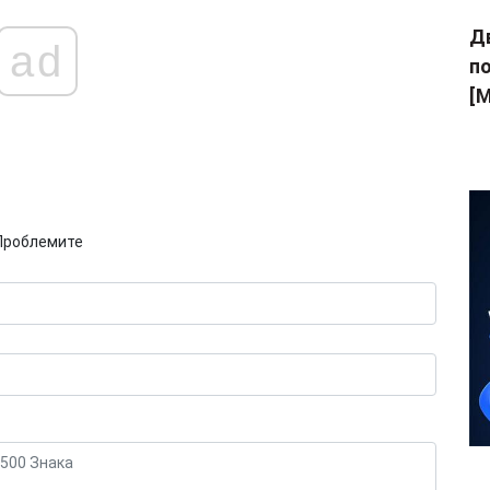
Дв
ad
п
[M
Проблемите