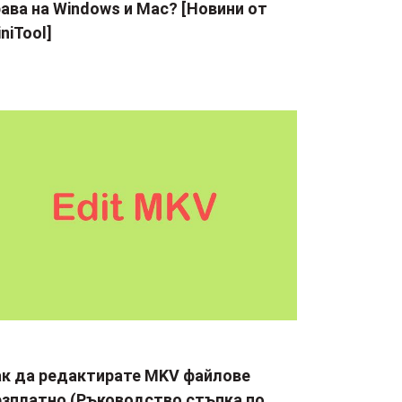
ава на Windows и Mac? [Новини от
niTool]
ак да редактирате MKV файлове
езплатно (Ръководство стъпка по