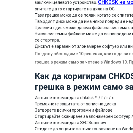
CHKDSK не м
заключи целевото устройство.
опитате да го стартирате на дяла на ОС.
Тази грешка може да се появи, когато се опита
Твърдият диск може да има някои повреди е не
Целевият диск може да има файлова система са
Някои системни файлове може да са повредени и
се стартира.
Дискът е заразен от злонамерен софтуер или ви
По-долу обсъждаме 10 решения, които да ви п
грешка в режим само за четене в Windows 10. 
Как да коригирам CHKD
грешка в режим само за
Изпълнете командата chkdsk *: / f / r / x
Премахнете защитата от запис на диска
Затворете всички програми и файлове
Стартирайте сканиране за злонамерен софтуер /
Изпълнете командата SFC Scannow
Отидете до опциите за възстановяване на Wind