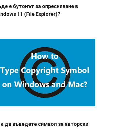
де е бутонът за опресняване в
ndows 11 (File Explorer)?
ак да въведете символ за авторски