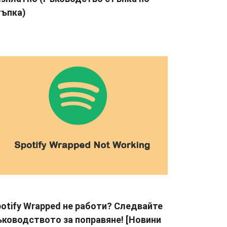
тъпка)
otify Wrapped не работи? Следвайте
ъководството за поправяне! [Новини