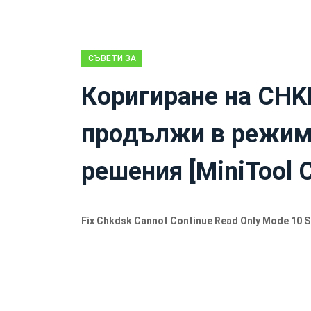
СЪВЕТИ ЗА
ВЪЗСТАНОВЯВАНЕ
Коригиране на CHK
НА ДАННИ
продължи в режим 
решения [MiniTool 
Fix Chkdsk Cannot Continue Read Only Mode 10 S