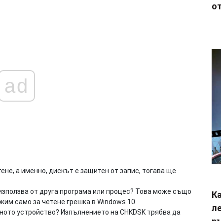
от
ad
ене, а именно, дискът е защитен от запис, тогава ще
използва от друга програма или процес? Това може също
Ка
им само за четене грешка в Windows 10.
ле
мното устройство? Изпълнението на CHKDSK трябва да