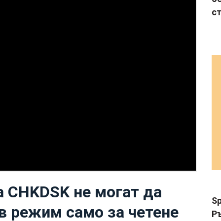
с
 CHKDSK не могат да
Sp
в режим само за четене
Р