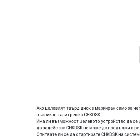
Ако целевият твърд диск е маркиран само за чет
възникне тази грешка CHKDSK.
Има ли възможност целевото устройство да се 
да задейства CHKDSK не може да продължи в реж
Опитвате ли се да стартирате CHKDSK на систе