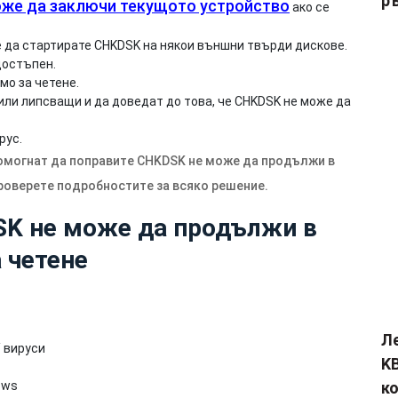
р
оже да заключи текущото устройство
ако се
те да стартирате CHKDSK на някои външни твърди дискове.
достъпен.
мо за четене.
ли липсващи и да доведат до това, че CHKDSK не може да
рус.
омогнат да поправите CHKDSK не може да продължи в
Проверете подробностите за всяко решение.
SK не може да продължи в
 четене
Л
 вируси
KB
ows
к