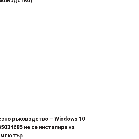
ъководство)
есно ръководство – Windows 10
5034685 не се инсталира на
омпютър