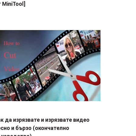
 MiniTool]
к да изрязвате и изрязвате видео
сно и бързо (окончателно