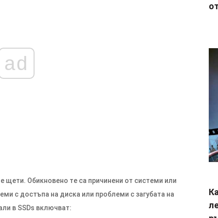
от
ad
е щети. Обикновено те са причинени от системи или
Ка
ми с достъпа на диска или проблеми с загубата на
ле
али в SSDs включват: