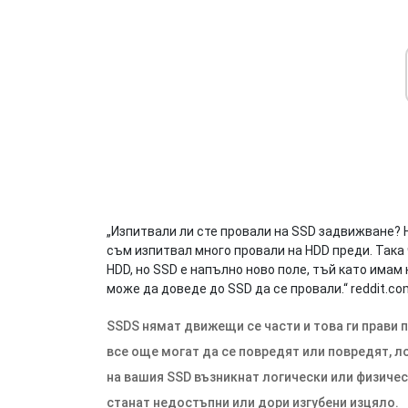
„Изпитвали ли сте провали на SSD задвижване? 
съм изпитвал много провали на HDD преди. Така 
HDD, но SSD е напълно ново поле, тъй като имам 
може да доведе до SSD да се провали.“
reddit.co
SSDS нямат движещи се части и това ги прави п
все още могат да се повредят или повредят, л
на вашия SSD възникнат логически или физичес
станат недостъпни или дори изгубени изцяло.