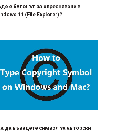
де е бутонът за опресняване в
ndows 11 (File Explorer)?
ак да въведете символ за авторски