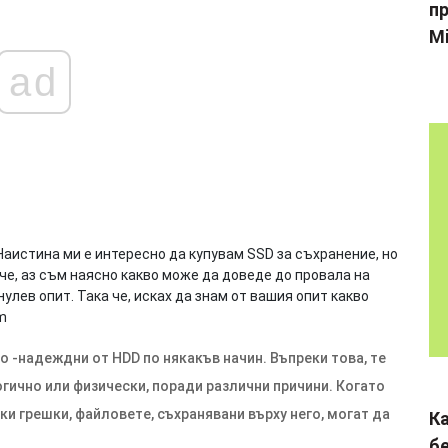
пр
Mi
ad
Наистина ми е интересно да купувам SSD за съхранение, но
че, аз съм наясно какво може да доведе до провала на
нулев опит. Така че, исках да знам от вашия опит какво
m
о -надеждни от HDD по някакъв начин. Въпреки това, те
огично или физически, поради различни причини. Когато
ки грешки, файловете, съхранявани върху него, могат да
К
б