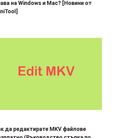
ава на Windows и Mac? [Новини от
niTool]
ак да редактирате MKV файлове
езплатно (Ръководство стъпка по