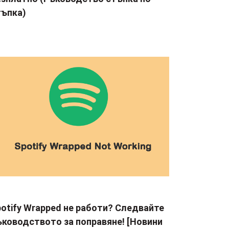
тъпка)
otify Wrapped не работи? Следвайте
ъководството за поправяне! [Новини