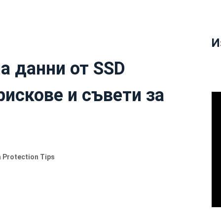
И
на данни от SSD
рискове и съвети за
a Protection Tips