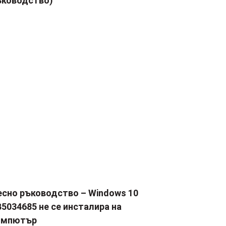
ъководство)
есно ръководство – Windows 10
5034685 не се инсталира на
омпютър