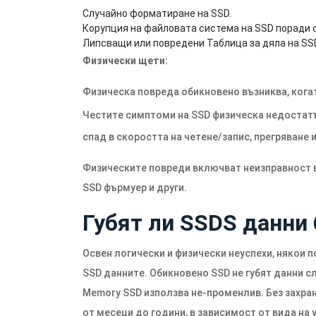
Случайно форматиране на SSD.
Корупция на файловата система на SSD поради с
Липсващи или повредени Таблица за дяла на SS
Физически щети:
Физическа повреда обикновено възниква, кога
Честите симптоми на SSD физическа недоста
спад в скоростта на четене/запис, прегряване и
Физическите повреди включват неизправност в
SSD фърмуер и други.
Губят ли SSDS данни 
Освен логически и физически неуспехи, някои 
SSD данните. Обикновено SSD не губят данни с
Memory SSD използва не-променлив. Без захран
от месеци до години, в зависимост от вида на 