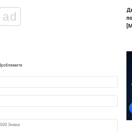
Дв
ad
п
[M
Проблемите