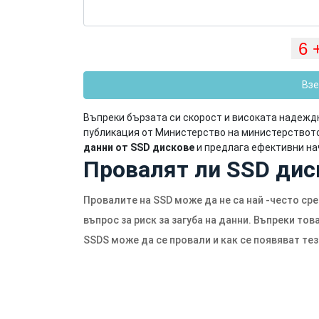
Взе
Въпреки бързата си скорост и високата надеждн
публикация от Министерство на министерствот
данни от SSD дискове
и предлага ефективни нач
Провалят ли SSD дис
Провалите на SSD може да не са най -често сре
въпрос за риск за загуба на данни. Въпреки то
SSDS може да се провали и как се появяват тез