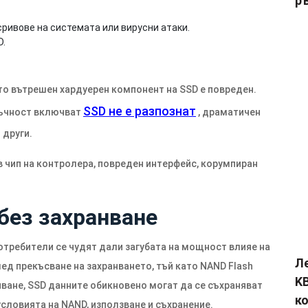
р
ривове на системата или вирусни атаки.
D.
то вътрешен хардуерен компонент на SSD е повреден.
SSD не е разпознат
тъчност включват
, драматичен
 други.
 чип на контролера, повреден интерфейс, корумпиран
без захранване
потребители се чудят дали загубата на мощност влияе на
Л
лед прекъсване на захранването, тъй като NAND Flash
KB
ване, SSD данните обикновено могат да се съхраняват
к
условията на NAND, използване и съхранение.