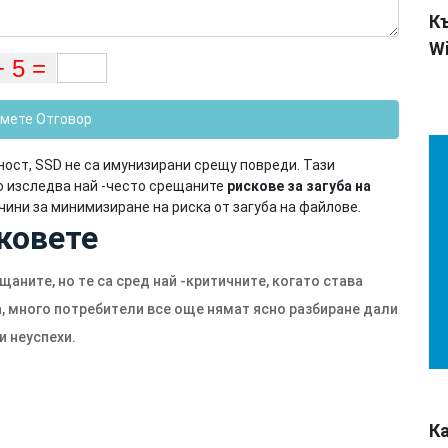
Къ
Wi
мете Отговор
ост, SSD не са имунизирани срещу повреди. Тази
о изследва най -често срещаните
рискове за загуба на
ини за минимизиране на риска от загуба на файлове.
ковете
щаните, но те са сред най -критичните, когато става
ва, много потребители все още нямат ясно разбиране дали
и неуспехи.
К