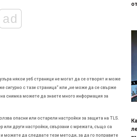
от
ad
аузъра някои уеб страници не могат да се отворят и може
е сигурно с тази страница“ или „не може да се свърже
анна снимка можете да знаете много информация за
олзва опасни или остарели настройки за защита на TLS.
Ка
р или други настройки, свързани с мрежата, също са
ле
 и можете да следвате тези методи, за да го поправите