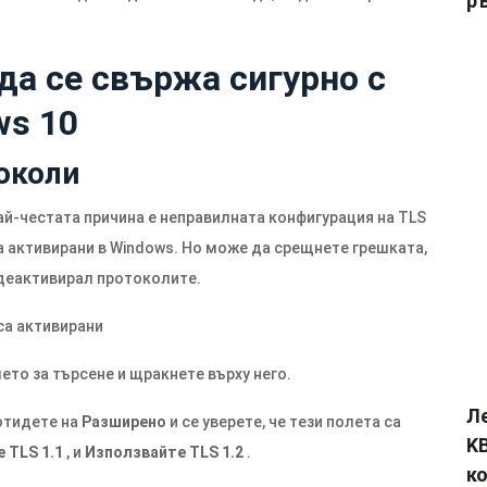
р
да се свържа сигурно с
ws 10
околи
най-честата причина е неправилната конфигурация на TLS
а активирани в Windows. Но може да срещнете грешката,
 деактивирал протоколите.
2 са активирани
ето за търсене и щракнете върху него.
Л
 отидете на
Разширено
и се уверете, че тези полета са
KB
 TLS 1.1
, и
Използвайте TLS 1.2
.
к