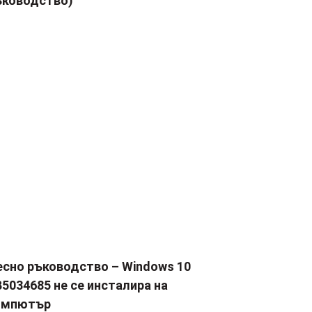
ъководство)
есно ръководство – Windows 10
5034685 не се инсталира на
омпютър