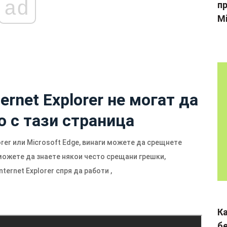
ad
пр
Mi
ernet Explorer не могат да
о с тази страница
orer или Microsoft Edge, винаги можете да срещнете
можете да знаете някои често срещани грешки,
nternet Explorer спря да работи ,
К
б