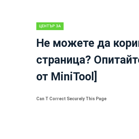
ЦЕНТЪР ЗА
НОВИНИ НА
Не можете да кори
MINITOOL
страница? Опитайт
от MiniTool]
Can T Correct Securely This Page