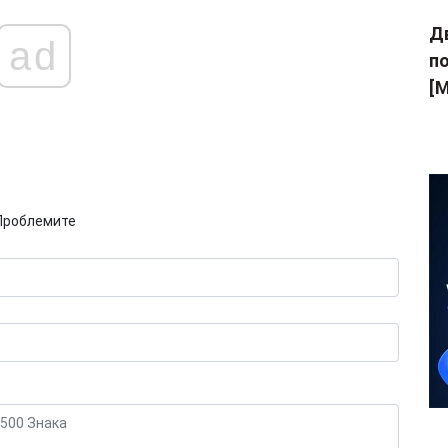
Дв
ad
п
[M
Проблемите