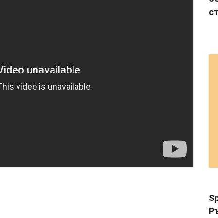
с
Sp
Р