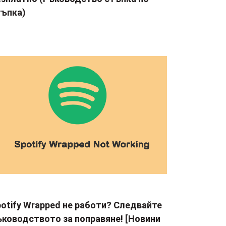
тъпка)
otify Wrapped не работи? Следвайте
ъководството за поправяне! [Новини