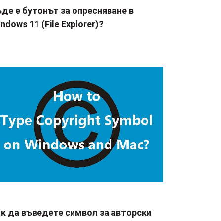
де е бутонът за опресняване в
ndows 11 (File Explorer)?
ак да въведете символ за авторски