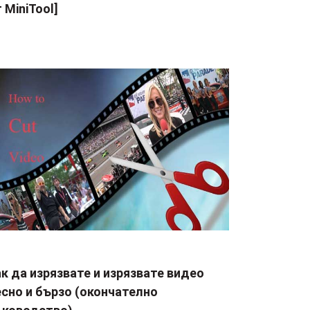
 MiniTool]
к да изрязвате и изрязвате видео
сно и бързо (окончателно