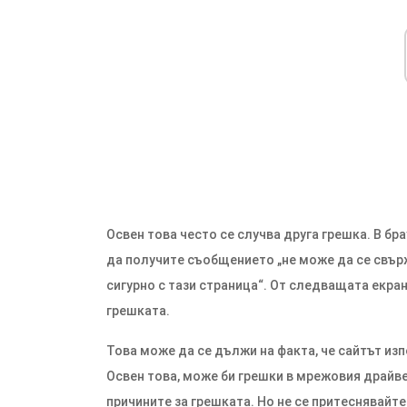
Освен това често се случва друга грешка. В бр
да получите съобщението „не може да се свърж
сигурно с тази страница“. От следващата екр
грешката.
Това може да се дължи на факта, че сайтът изп
Освен това, може би грешки в мрежовия драйве
причините за грешката. Но не се притеснявайте