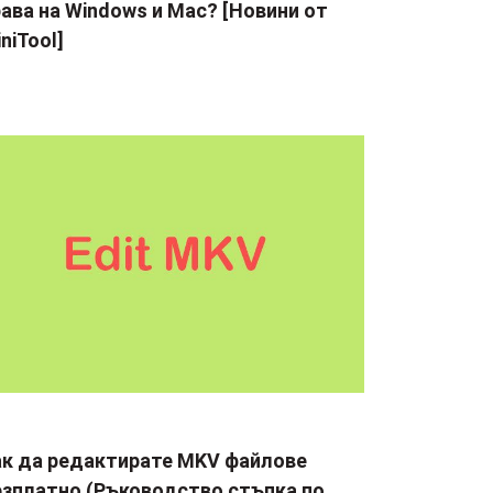
ава на Windows и Mac? [Новини от
niTool]
ак да редактирате MKV файлове
езплатно (Ръководство стъпка по