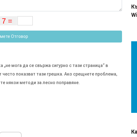
Къ
Wi
мете Отговор
а „не мога да се свържа сигурно с тази страница“ в
rer често показват тази грешка. Ако срещнете проблема,
ите някои методи за лесно поправяне.
К