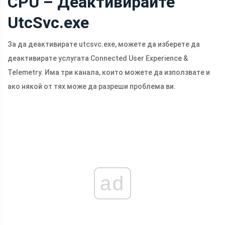
CPU – Деактивирайте
UtcSvc.exe
За да деактивирате
utcsvc.exe
, можете да изберете да
деактивирате услугата Connected User Experience &
Telemetry. Има три канала, които можете да използвате и
ако някой от тях може да разреши проблема ви.
ad