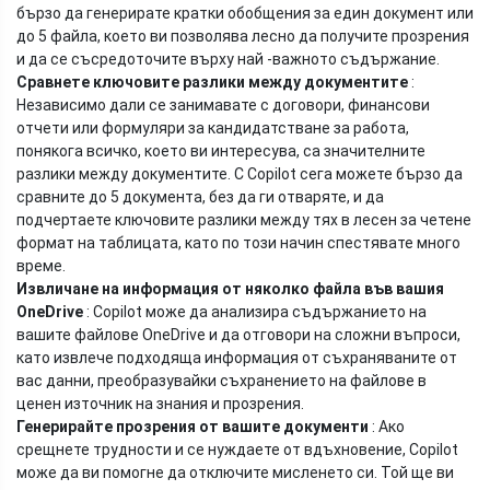
бързо да генерирате кратки обобщения за един документ или
до 5 файла, което ви позволява лесно да получите прозрения
и да се съсредоточите върху най -важното съдържание.
Сравнете ключовите разлики между документите
:
Независимо дали се занимавате с договори, финансови
отчети или формуляри за кандидатстване за работа,
понякога всичко, което ви интересува, са значителните
разлики между документите. С Copilot сега можете бързо да
сравните до 5 документа, без да ги отваряте, и да
подчертаете ключовите разлики между тях в лесен за четене
формат на таблицата, като по този начин спестявате много
време.
Извличане на информация от няколко файла във вашия
OneDrive
: Copilot може да анализира съдържанието на
вашите файлове OneDrive и да отговори на сложни въпроси,
като извлече подходяща информация от съхраняваните от
вас данни, преобразувайки съхранението на файлове в
ценен източник на знания и прозрения.
Генерирайте прозрения от вашите документи
: Ако
срещнете трудности и се нуждаете от вдъхновение, Copilot
може да ви помогне да отключите мисленето си. Той ще ви