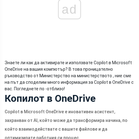
ad
Знаете ли как да активирате и използвате Copilot в Microsoft
OneDrive на вашия компютър? В това проницателно
ръководство от Министерство на министерството , ние сме
на път да споделим много информация за Copilot в OneDrive с
вас. Погледнете по -отблизо!
Копилот в OneDrive
Copilot в Microsoft OneDrive е иновативен асистент,
захранван от AI, който може да трансформира начина, по
който взаимодействате с вашите файлове и да
оптимизирате работния си процес.