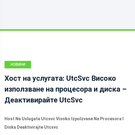
НОВИНИ
Хост на услугата: UtcSvc Високо
използване на процесора и диска –
Деактивирайте UtcSvc
Host Na Uslugata Utcsvc Visoko Izpolzvane Na Procesora I
Diska Deaktivirajte Utcsvc