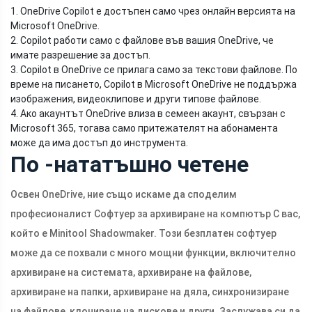
1. OneDrive Copilot е достъпен само чрез онлайн версията на
Microsoft OneDrive.
2. Copilot работи само с файлове във вашия OneDrive, че
имате разрешение за достъп.
3. Copilot в OneDrive се прилага само за текстови файлове. По
време на писането, Copilot в Microsoft OneDrive не поддържа
изображения, видеоклипове и други типове файлове.
4. Ако акаунтът OneDrive влиза в семеен акаунт, свързан с
Microsoft 365, тогава само притежателят на абонамента
може да има достъп до инструмента.
По -нататъшно четене
Освен OneDrive, ние също искаме да споделим
професионалист Софтуер за архивиране на компютър С вас,
който е Minitool Shadowmaker. Този безплатен софтуер
може да се похвали с много мощни функции, включително
архивиране на системата, архивиране на файлове,
архивиране на папки, архивиране на дяла, синхронизиране
на файлове, клониране на дискове и други. Заслужава си да