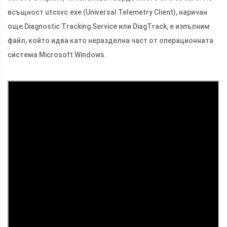
всъщност
utcsvc.exe
(Universal Telemetry Client), наричан
още Diagnostic Tracking Service или DiagTrack, е изпълним
файл, който идва като неразделна част от операционната
система Microsoft Windows.