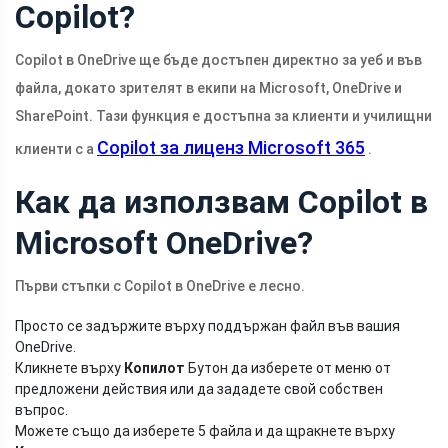
Copilot?
Copilot в OneDrive ще бъде достъпен директно за уеб и във
файла, докато зрителят в екипи на Microsoft, OneDrive и
SharePoint. Тази функция е достъпна за клиенти и училищни
Copilot за лиценз Microsoft 365
клиенти с a
.
Как да използвам Copilot в
Microsoft OneDrive?
Първи стъпки с Copilot в OneDrive е лесно.
Просто се задържите върху поддържан файл във вашия
OneDrive.
Кликнете върху
Копилот
Бутон да изберете от меню от
предложени действия или да зададете свой собствен
въпрос.
Можете също да изберете 5 файла и да щракнете върху