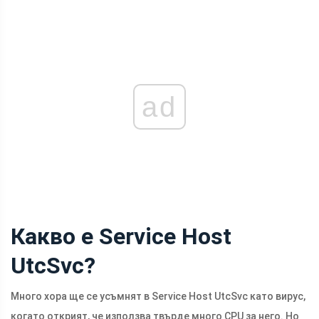
ad
Какво е Service Host
UtcSvc?
Много хора ще се усъмнят в Service Host UtcSvc като вирус,
когато открият, че използва твърде много CPU за него. Но