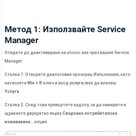
Метод 1: Използвайте Service
Manager
Отидете до деактивиране на
utcsvc.exe
чрез вашия Service
Manager.
Стъпка 1: Отворете диалоговия прозорец Изпълнение, като
натиснете
Win + R
ключ и вход
услуги.msc
да влезеш
Услуги
.
Стъпка 2: След това превъртете надолу, за да намерите и
щракнете двукратно върху
Свързано потребителско
изживяване…
опция.