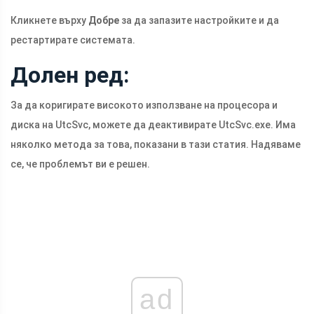
Кликнете върху
Добре
за да запазите настройките и да
рестартирате системата.
Долен ред:
За да коригирате високото използване на процесора и
диска на UtcSvc, можете да деактивирате
UtcSvc.exe
. Има
няколко метода за това, показани в тази статия. Надяваме
се, че проблемът ви е решен.
ad