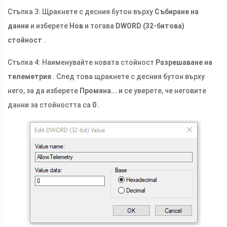
Стъпка 3: Щракнете с десния бутон върху
Събиране на
данни
и изберете
Нов
и тогава
DWORD (32-битова)
стойност
.
Стъпка 4: Наименувайте новата стойност
Разрешаване на
телеметрия
. След това щракнете с десния бутон върху
него, за да изберете
Промяна...
и се уверете, че неговите
данни за стойността са
0
.