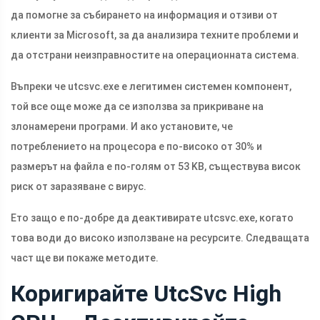
да помогне за събирането на информация и отзиви от
клиенти за Microsoft, за да анализира техните проблеми и
да отстрани неизправностите на операционната система.
Въпреки че
utcsvc.exe
е легитимен системен компонент,
той все още може да се използва за прикриване на
злонамерени програми. И ако установите, че
потреблението на процесора е по-високо от 30% и
размерът на файла е по-голям от 53 KB, съществува висок
риск от заразяване с вирус.
Ето защо е по-добре да деактивирате
utcsvc.exe
, когато
това води до високо използване на ресурсите. Следващата
част ще ви покаже методите.
Коригирайте UtcSvc High