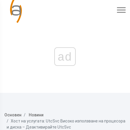
ad
Основен
Новини
Хост на услугата: UtcSvc Високо използване на процесора
и диска – Деактивирайте UtcSvc