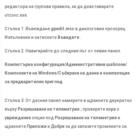
редактора на групови правила, за да деактивирате
utcsvc.exe
.
Стъпка 1: Въвеждане
gpedit.msc
в диалоговия прозорец
Изпълнение и натиснете
Въведете
.
Стъпка 2: Навигирайте до следния път от левия панел.
Компютърна конфигурация/Административни шаблони/
Компоненти на Windows/Събиране на данни и компилация
за предварителен преглед
Стъпка 3: От десния панел намерете и щракнете двукратно
върху
Разрешаване на телеметрия
; проверете
хора с
увреждания
опция под
Разрешаване на телеметрия
и
щракнете
Приложи
и
Добре
за да запазите промените си.