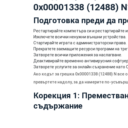
0x00001338 (12488) N
Подготовка преди да п
Рестартирайте компютъра си и рестартирайте и
Изключете всички ненужни външни устройства.
Стартирайте играта с администраторски права.
Прекратете заемащите ресурси програми на трет
Затворете всички приложения за наслагване.
Деактивирайте временно антивирусния софтуер
Затворете услугите за онлайн съхранение като On
Ако кодът за грешка 0x00001338 (12488) N все 
превъртете надолу, за да намерите по-усъвър
Корекция 1: Преместване
съдържание