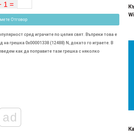
Къ
Wi
мете Отговор
популярност сред играчите по целия свят. Въпреки това е
на грешка 0x00001338 (12488) N, докато го играете. В
реведем как да поправите тази грешка с няколко
ad
К