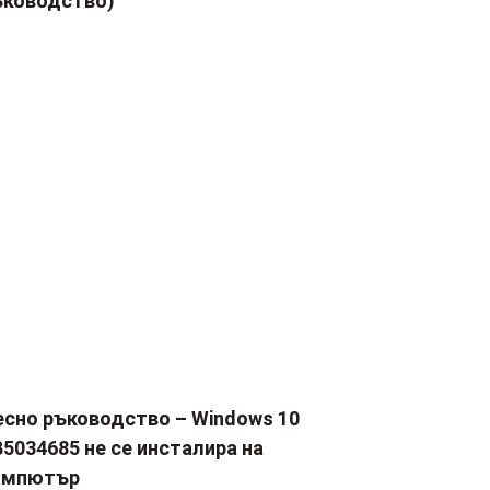
ъководство)
есно ръководство – Windows 10
5034685 не се инсталира на
омпютър