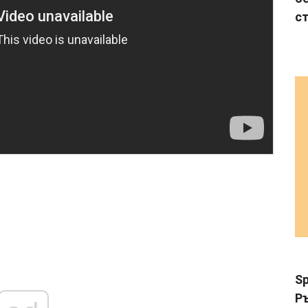
с
Sp
Р