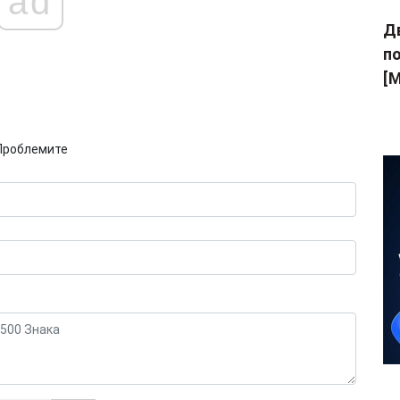
ad
Дв
п
[M
Проблемите