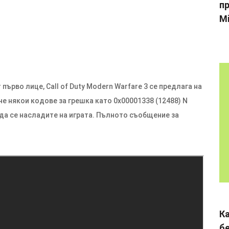
пр
Mi
първо лице, Call of Duty Modern Warfare 3 се предлага на
че някои кодове за грешка като 0x00001338 (12488) N
 да се насладите на играта. Пълното съобщение за
К
б