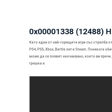
0x00001338 (12488) Н
Като една от най-горещите игри със стрелба от 
PS4, PS5, Xbox,
Battle.net
и Steam. Понякога оба
може да се появят неочаквано, което ви пречи
грешка е: