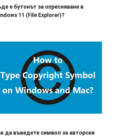
де е бутонът за опресняване в
ndows 11 (File Explorer)?
ак да въведете символ за авторски