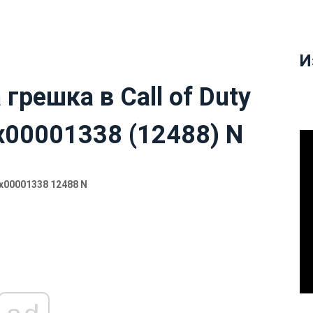
И
грешка в Call of Duty
x00001338 (12488) N
0x00001338 12488 N