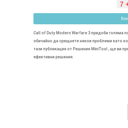
Взе
Call of Duty Modern Warfare 3 придоби голяма 
обичайно да срещнете някои проблеми като код 
тази публикация от Решение MiniTool , ще ви п
ефективни решения.