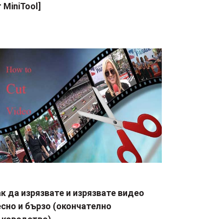
 MiniTool]
к да изрязвате и изрязвате видео
сно и бързо (окончателно