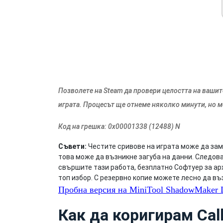
Позволете на Steam да провери целостта на вашит
играта. Процесът ще отнеме няколко минути, но 
Код на грешка: 0x00001338 (12488) N
Съвети:
Честите сривове на играта може да зам
това може да възникне загуба на данни. Следов
свършите тази работа, безплатно Софтуер за ар
топ избор. С резервно копие можете лесно да въ
Пробна версия на MiniTool ShadowMaker
Щ
Как да коригирам Call