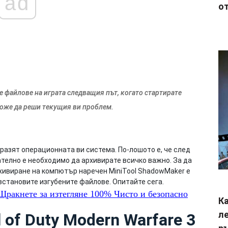
ad
от
е файлове на играта следващия път, когато стартирате
може да реши текущия ви проблем.
разят операционната ви система. По-лошото е, че след
ателно е необходимо да архивирате всичко важно. За да
хивиране на компютър наречен MiniTool ShadowMaker е
зстановите изгубените файлове. Опитайте сега.
ракнете за изтегляне
100%
Чисто и безопасно
Ка
ле
 of Duty Modern Warfare 3