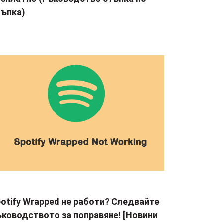
тъпка)
otify Wrapped не работи? Следвайте
ъководството за поправяне! [Новини