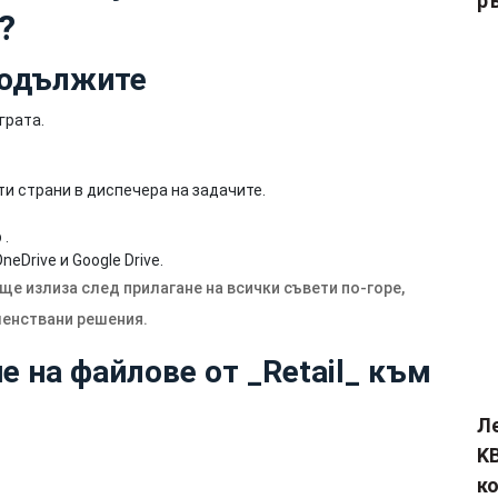
р
?
родължите
грата.
и страни в диспечера на задачите.
 .
eDrive и Google Drive.
още излиза след прилагане на всички съвети по-горе,
шенствани решения.
 на файлове от _Retail_ към
Л
KB
к