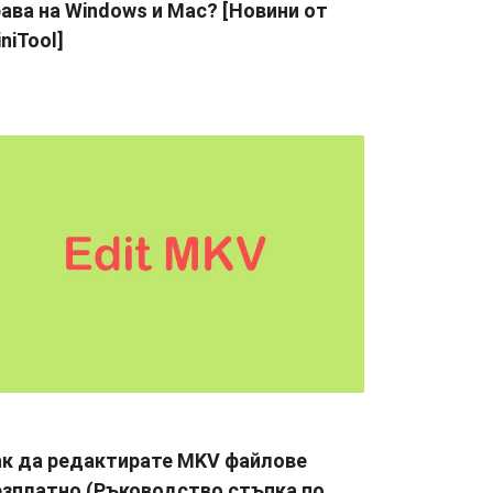
ава на Windows и Mac? [Новини от
niTool]
ак да редактирате MKV файлове
езплатно (Ръководство стъпка по