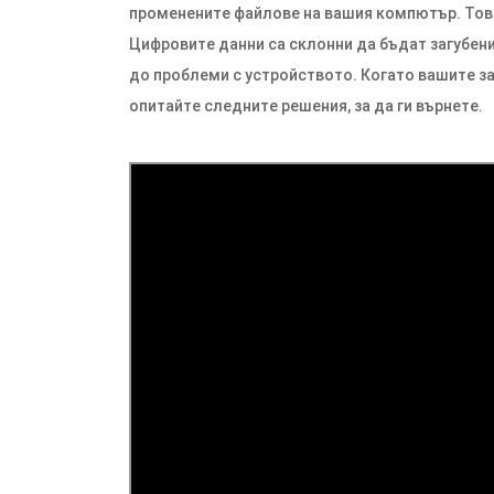
променените файлове на вашия компютър. Това 
Цифровите данни са склонни да бъдат загубен
до проблеми с устройството. Когато вашите за
опитайте следните решения, за да ги върнете.