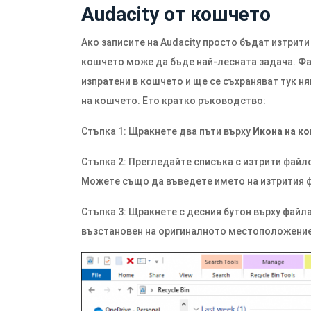
Audacity от кошчето
Ако записите на Audacity просто бъдат изтрити
кошчето може да бъде най-лесната задача. Фа
изпратени в кошчето и ще се съхраняват тук н
на кошчето. Ето кратко ръководство:
Стъпка 1: Щракнете два пъти върху
Икона на к
Стъпка 2: Прегледайте списъка с изтрити файло
Можете също да въведете името на изтрития ф
Стъпка 3: Щракнете с десния бутон върху файл
възстановен на оригиналното местоположени