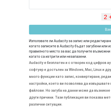
Взе
Използвате ли Audacity за запис или редактира
когато записите в Audacity бъдат загубени или
правилното място за вас да получите възможни 
когато са изтрити или незапазени.
Audacity е безплатен и с отворен код цифров а
софтуер е достъпен за Windows, Mac, Linux и д
много функции като запис, конвертиране, реда
настройки, което ви позволява да извършват
файлове. Но загуба на данни може да възникне
други причини. Тази публикация ви показва мет
различни ситуации.