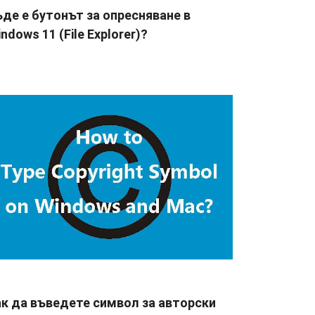
де е бутонът за опресняване в
ndows 11 (File Explorer)?
ак да въведете символ за авторски