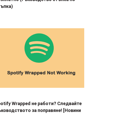
тъпка)
otify Wrapped не работи? Следвайте
ъководството за поправяне! [Новини