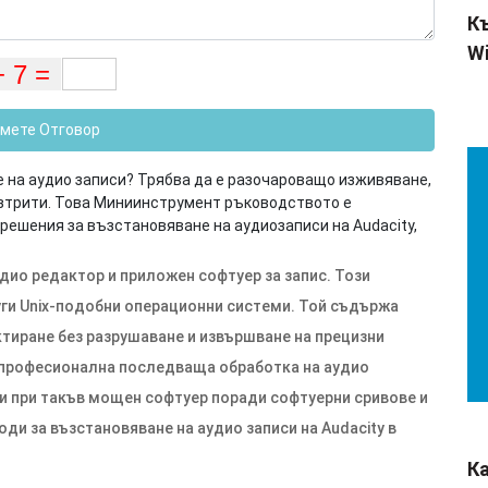
Къ
Wi
мете Отговор
не на аудио записи? Трябва да е разочароващо изживяване,
 изтрити. Това Миниинструмент ръководството е
решения за възстановяване на аудиозаписи на Audacity,
удио редактор и приложен софтуер за запис. Този
руги Unix-подобни операционни системи. Той съдържа
ктиране без разрушаване и извършване на прецизни
е професионална последваща обработка на аудио
 и при такъв мощен софтуер поради софтуерни сривове и
оди за възстановяване на аудио записи на Audacity в
К