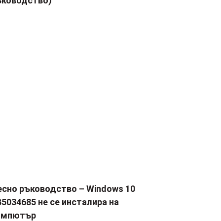
ъководство)
есно ръководство – Windows 10
5034685 не се инсталира на
омпютър