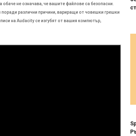
обаче не означава, че вашите файлове са безопасни.
с
и поради различни причини, вариращи от човешки грешки
писи на Audacity се изгубят от вашия компютър,
Sp
Р