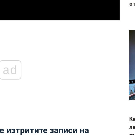
от
ad
Ка
ле
е изтритите записи на