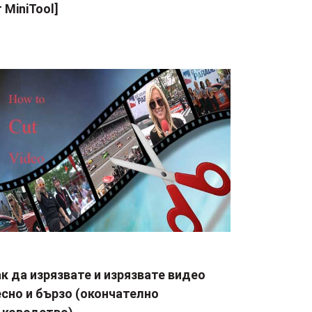
 MiniTool]
к да изрязвате и изрязвате видео
сно и бързо (окончателно