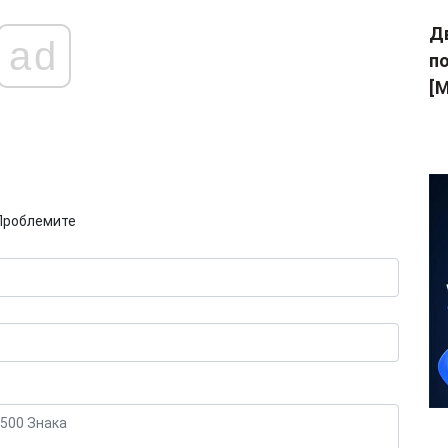
Дв
ad
п
[M
Проблемите