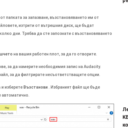
р
 от папката за запазване, възстановяването им от
йловете, изтрити от вътрешния диск, ще бъдат
яколко дни. Трябва да сте запознати с възстановяването
ошчето
на вашия работен плот, за да го отворите.
ве, за да намерите необходимия запис на Audacity.
айл, за да филтрирате несъответстващите опции.
а и изберете
Възстанови
. Избраният файл ще бъде
е автоматично.
Л
KB
к