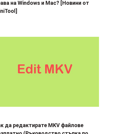
ава на Windows и Mac? [Новини от
niTool]
ак да редактирате MKV файлове
езплатно (Ръководство стъпка по