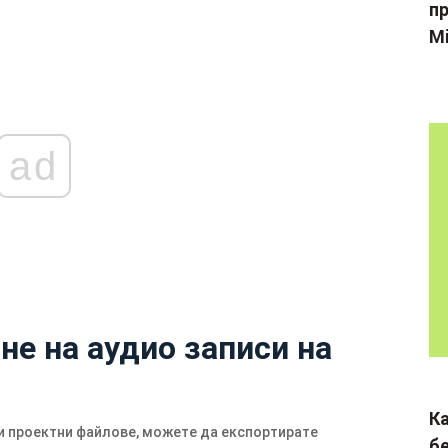
пр
Mi
ad
не на аудио записи на
К
и проектни файлове, можете да експортирате
б